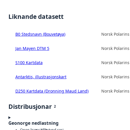
Liknande datasett
B0 Stedsnavn (Bouvetøya)
Norsk Polarinst
Jan Mayen DTM 5
Norsk Polarinst
S100 Kartdata
Norsk Polarinst
Antarktis, illustrasjonskart
Norsk Polarinst
D250 Kartdata (Dronning Maud Land)
Norsk Polarinst
Distribusjonar
2
Geonorge nedlastning
Open lisens
API
txt
vnd.sosi