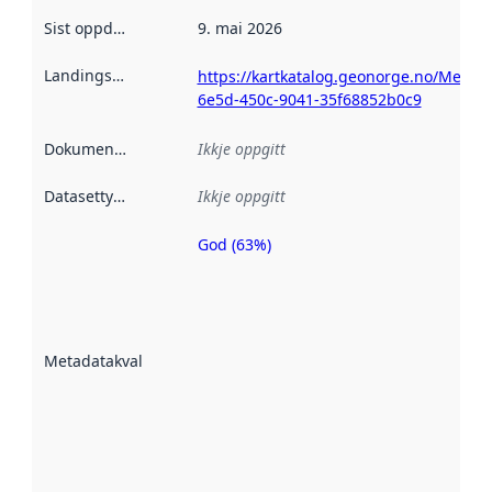
Sist oppdatert
:
9. mai 2026
Landingsside
:
https://kartkatalog.geonorge.no/Metad
6e5d-450c-9041-35f68852b0c9
Dokumentasjon
:
Ikkje oppgitt
Datasettype
:
Ikkje oppgitt
God (63%)
Metadatakvalitet
er ein indikator
på kor godt
datasettene er
beskrive ved
Metadatakvalitet
:
hjelp av
metadata.
Les meir om
metadatakvalitet
her