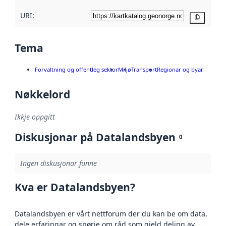
URI:
Kopier
Tema
Forvaltning og offentleg sektor
Miljø
Transport
Regionar og byar
Nøkkelord
Ikkje oppgitt
Diskusjonar på Datalandsbyen
0
Ingen diskusjonar funne
Kva er Datalandsbyen?
Datalandsbyen er vårt nettforum der du kan be om data,
dele erfaringar og spørje om råd som gjeld deling av