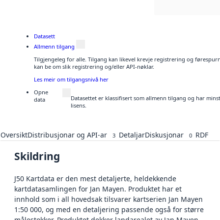
Datasett
Allmenn tilgang
Tilgjengeleg for alle. Tilgang kan likevel krevje registrering og førespu
kan be om slik registrering og/eller API-nøklar.
Les meir om tilgangsnivå her
Opne
Datasettet er klassifisert som allmenn tilgang og har min
data
lisens.
Oversikt
Distribusjonar og API-ar
Detaljar
Diskusjonar
RDF
3
0
Skildring
J50 Kartdata er den mest detaljerte, heldekkende
kartdatasamlingen for Jan Mayen. Produktet har et
innhold som i all hovedsak tilsvarer kartserien Jan Mayen
1:50 000, og med en detaljering passende også for større
målestokker. Produktet dekker landarealet av Jan Mayen.