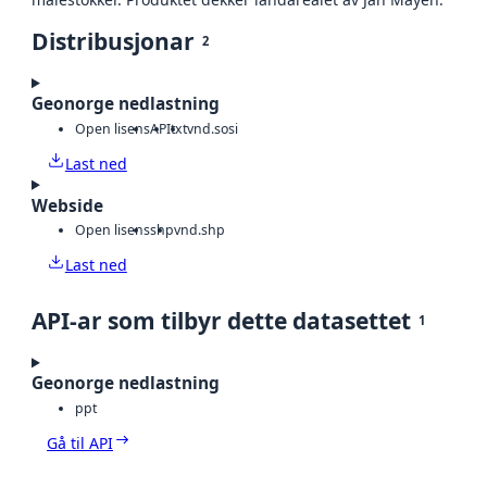
Distribusjonar
2
Geonorge nedlastning
Open lisens
API
txt
vnd.sosi
Last ned
Webside
Open lisens
shp
vnd.shp
Last ned
API-ar som tilbyr dette datasettet
1
Geonorge nedlastning
ppt
Gå til API