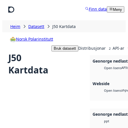
Hopp til hovudinnhald
Finn data
Meny
Heim
Datasett
J50 Kartdata
Norsk Polarinstitutt
Distribusjonar
API-ar
Bruk datasett
2
J50
Geonorge nedlast
Kartdata
API
t
Open lisens
Webside
shp
Open lisens
Geonorge nedlast
ppt