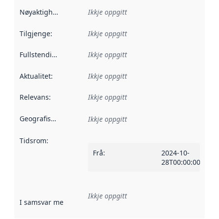
Nøyaktigheit
:
Ikkje oppgitt
Tilgjenge
:
Ikkje oppgitt
Fullstendigheit
:
Ikkje oppgitt
Aktualitet
:
Ikkje oppgitt
Relevans
:
Ikkje oppgitt
Geografisk område
:
Ikkje oppgitt
Tidsrom
:
Frå
:
2024-10-
28T00:00:00Z
Ikkje oppgitt
I samsvar med
:
Referanse til ei implementeringsregel eller an