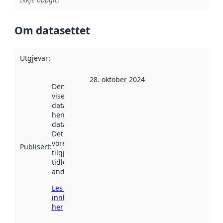
Om datasettet
Utgjevar
:
28. oktober 2024
Denne datoen
viser når
datasettet vart
henta inn av
data.norge.no.
Det kan ha
vore
Publisert
:
tilgjengeleg
tidlegare
andre stader.
Les meir om
innhenting
her