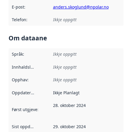
E-post
:
anders.skoglund@npolar.no
Telefon
:
Ikkje oppgitt
Om dataane
Språk
:
Ikkje oppgitt
Innhaldsleverandørar
Ikkje oppgitt
:
Opphav
:
Ikkje oppgitt
Oppdateringsfrekvens
Ikkje Planlagt
:
28. oktober 2024
Først utgjeve
:
Denne datoen seier når dataa i dette datasettet 
Sist oppdatert
:
29. oktober 2024