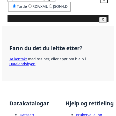
Turtle
RDF/XML
JSON-LD
Kopier
Fann du det du leitte etter?
Ta kontakt
med oss her, eller spør om hjelp i
Datalandsbyen
.
Datakatalogar
Hjelp og rettleiing
Datasett
Brukerveileiing