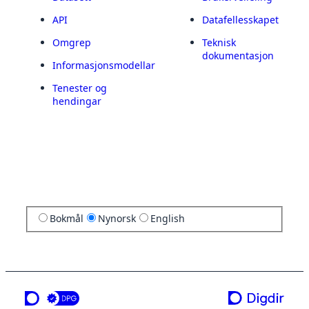
API
Datafellesskapet
Omgrep
Teknisk
dokumentasjon
Informasjonsmodellar
Tenester og
hendingar
Bokmål
Nynorsk
English
ei teneste frå