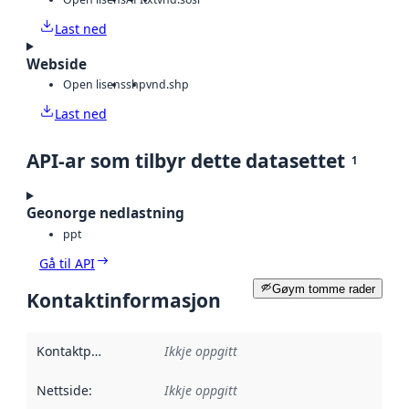
Last ned
Webside
Open lisens
shp
vnd.shp
Last ned
API-ar som tilbyr dette datasettet
1
Geonorge nedlastning
ppt
Gå til API
Gøym tomme rader
Kontaktinformasjon
Kontaktpunkt
:
Ikkje oppgitt
Nettside
:
Ikkje oppgitt