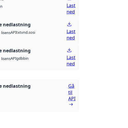
Last
in
ned
 nedlastning
Last
API
txt
vnd.sosi
lisens
ned
 nedlastning
Last
API
gdb
bin
lisens
ned
 nedlastning
Gå
til
API