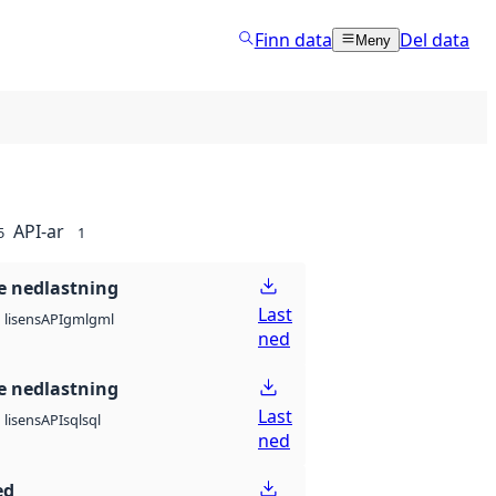
Finn data
Del data
Meny
API-ar
5
1
 nedlastning
Last
API
gml
gml
lisens
ned
 nedlastning
Last
API
sql
sql
lisens
ned
ed