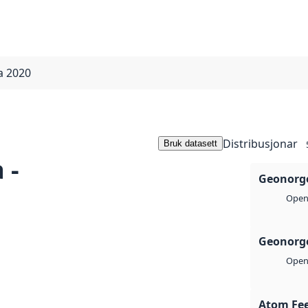
a 2020
Distribusjonar
Bruk datasett
 -
Geonorge
Open 
Geonorge
Open 
Atom Fe