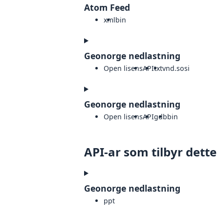
Atom Feed
xml
bin
Geonorge nedlastning
Open lisens
API
txt
vnd.sosi
Geonorge nedlastning
Open lisens
API
gdb
bin
API-ar som tilbyr dette
Geonorge nedlastning
ppt