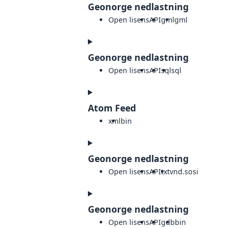
Geonorge nedlastning
Open lisens
API
gml
gml
Geonorge nedlastning
Open lisens
API
sql
sql
Atom Feed
xml
bin
Geonorge nedlastning
Open lisens
API
txt
vnd.sosi
Geonorge nedlastning
Open lisens
API
gdb
bin