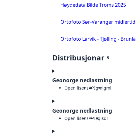
Høydedata Bilde Troms 2025
Ortofoto Sør-Varanger midlertid
Ortofoto Larvik - Tjølling - Brunl
Distribusjonar
5
Geonorge nedlastning
Open lisens
API
gml
gml
Geonorge nedlastning
Open lisens
API
sql
sql