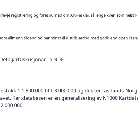
l krevje registrering og førespurnad om API-nøklar, så lenge kven som helst ka
t som allmenn tilgang og har minst éi distribuering med godkjend open lisen
Detaljar
Diskusjonar
RDF
0
lestokk 1:1 500 000 til 1:3 000 000 og dekker fastlands-No
havet. Kartdatabasen er en generalisering av N1000 Kartdat
:2 000 000.