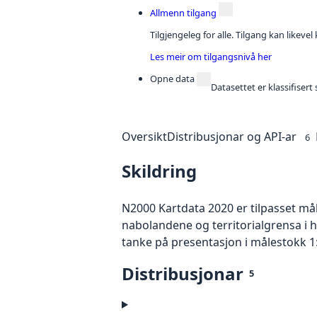
Allmenn tilgang
Tilgjengeleg for alle. Tilgang kan likeve
Les meir om tilgangsnivå her
Opne data
Datasettet er klassifiser
Oversikt
Distribusjonar og API-ar
6
Skildring
N2000 Kartdata 2020 er tilpasset må
nabolandene og territorialgrensa i 
tanke på presentasjon i målestokk 1
Distribusjonar
5