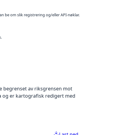
n be om slik registrering og/eller API-nøklar.
s.
rge begrenset av riksgrensen mot
a og er kartografisk redigert med
Last ned