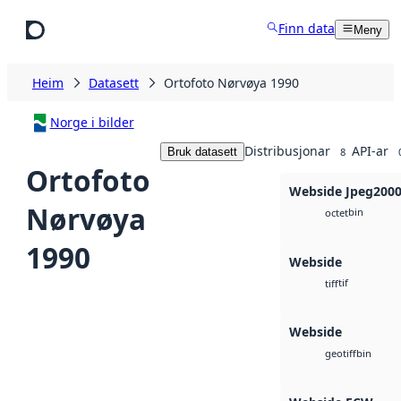
Hopp til hovudinnhald
Finn data
Meny
Heim
Datasett
Ortofoto Nørvøya 1990
Norge i bilder
Distribusjonar
API-ar
Bruk datasett
8
Ortofoto
Webside Jpeg200
Nørvøya
bin
octet
1990
Webside
tif
tiff
Webside
bin
geotiff