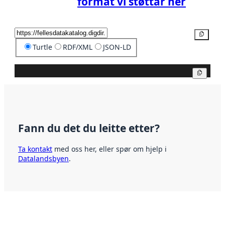
format vi støttar her
Kopier
Turtle
RDF/XML
JSON-LD
Kopier
Fann du det du leitte etter?
Ta kontakt
med oss her, eller spør om hjelp i
Datalandsbyen
.