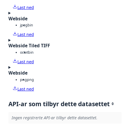
Last ned
Webside
jpeg
bin
Last ned
Webside Tiled TIFF
octet
bin
Last ned
Webside
png
png
Last ned
API-ar som tilbyr dette datasettet
0
Ingen registrerte API-ar tilbyr dette datasettet.