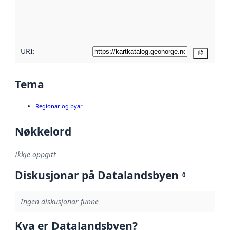
Les meir om
metadatakvalitet
her
URI:
Kopier
Tema
Regionar og byar
Nøkkelord
Ikkje oppgitt
Diskusjonar på Datalandsbyen
0
Ingen diskusjonar funne
Kva er Datalandsbyen?