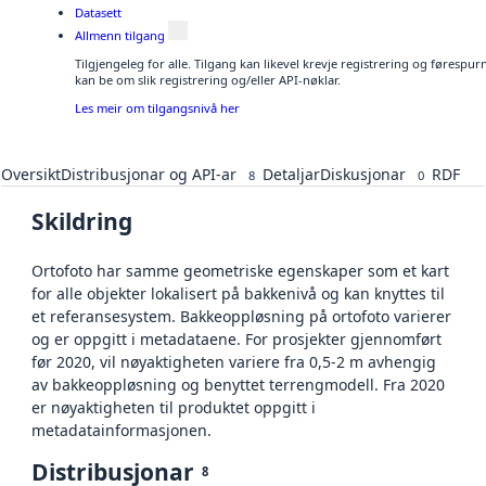
Datasett
Allmenn tilgang
Tilgjengeleg for alle. Tilgang kan likevel krevje registrering og førespu
kan be om slik registrering og/eller API-nøklar.
Les meir om tilgangsnivå her
Oversikt
Distribusjonar og API-ar
Detaljar
Diskusjonar
RDF
8
0
Skildring
Ortofoto har samme geometriske egenskaper som et kart
for alle objekter lokalisert på bakkenivå og kan knyttes til
et referansesystem. Bakkeoppløsning på ortofoto varierer
og er oppgitt i metadataene. For prosjekter gjennomført
før 2020, vil nøyaktigheten variere fra 0,5-2 m avhengig
av bakkeoppløsning og benyttet terrengmodell. Fra 2020
er nøyaktigheten til produktet oppgitt i
metadatainformasjonen.
Distribusjonar
8