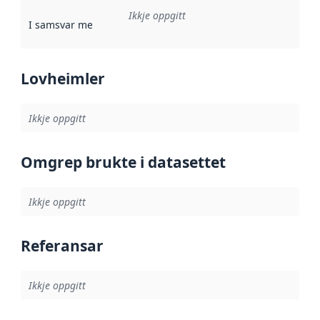
Ikkje oppgitt
I samsvar med
:
Referanse til ei implementeringsregel eller an
Lovheimler
Ikkje oppgitt
Omgrep brukte i datasettet
Ikkje oppgitt
Referansar
Ikkje oppgitt