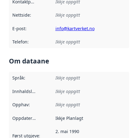
Kontaktpunkt
:
Ikkje oppgitt
Nettside
:
Ikkje oppgitt
E-post
:
info@kartverket.no
Telefon
:
Ikkje oppgitt
Om dataane
Språk
:
Ikkje oppgitt
Innhaldsleverandørar
Ikkje oppgitt
:
Opphav
:
Ikkje oppgitt
Oppdateringsfrekvens
Ikkje Planlagt
:
2. mai 1990
Først utgjeve
:
Denne datoen seier når dataa i dette datasettet 