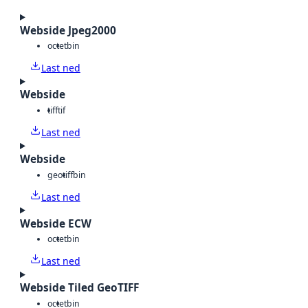
Webside Jpeg2000
octet
bin
Last ned
Webside
tiff
tif
Last ned
Webside
geotiff
bin
Last ned
Webside ECW
octet
bin
Last ned
Webside Tiled GeoTIFF
octet
bin