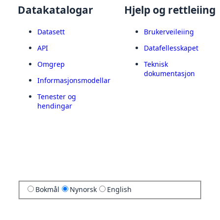
Datakatalogar
Hjelp og rettleiing
Datasett
Brukerveileiing
API
Datafellesskapet
Omgrep
Teknisk
dokumentasjon
Informasjonsmodellar
Tenester og
hendingar
Bokmål
Nynorsk
English