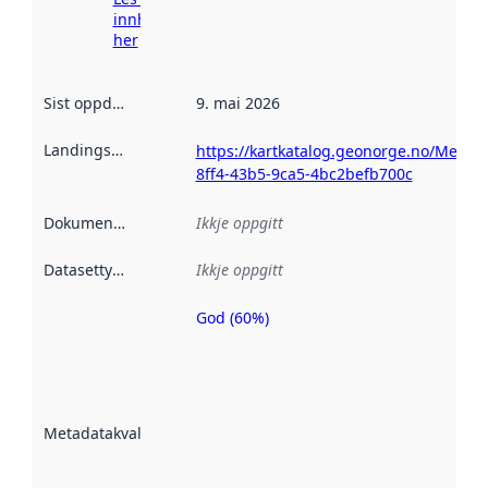
innhenting
her
Sist oppdatert
:
9. mai 2026
Landingsside
:
https://kartkatalog.geonorge.no/Metad
8ff4-43b5-9ca5-4bc2befb700c
Dokumentasjon
:
Ikkje oppgitt
Datasettype
:
Ikkje oppgitt
God (60%)
Metadatakvalitet
er ein indikator
på kor godt
datasettene er
beskrive ved
Metadatakvalitet
:
hjelp av
metadata.