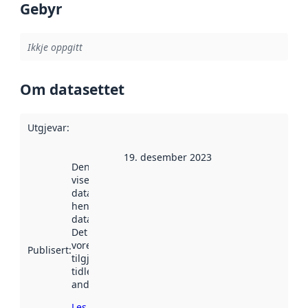
Gebyr
Ikkje oppgitt
Om datasettet
Utgjevar
:
19. desember 2023
Denne datoen
viser når
datasettet vart
henta inn av
data.norge.no.
Det kan ha
vore
Publisert
:
tilgjengeleg
tidlegare
andre stader.
Les meir om