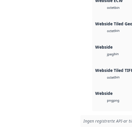
Webside ECW
bin
octet
Webside Tiled Ge
bin
octet
Webside
bin
jpeg
Webside Tiled TIF
bin
octet
Webside
png
png
Ingen registrerte API-ar ti