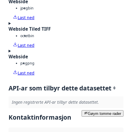
Webside
jpeg
bin
Last ned
Webside Tiled TIFF
octet
bin
Last ned
Webside
png
png
Last ned
API-ar som tilbyr dette datasettet
0
Ingen registrerte API-ar tilbyr dette datasettet.
Gøym tomme rader
Kontaktinformasjon