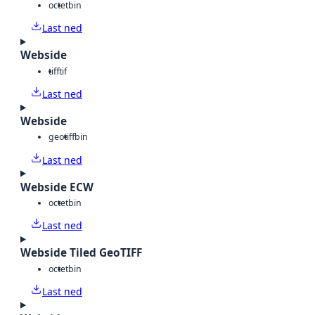
octet
bin
Last ned
Webside
tiff
tif
Last ned
Webside
geotiff
bin
Last ned
Webside ECW
octet
bin
Last ned
Webside Tiled GeoTIFF
octet
bin
Last ned