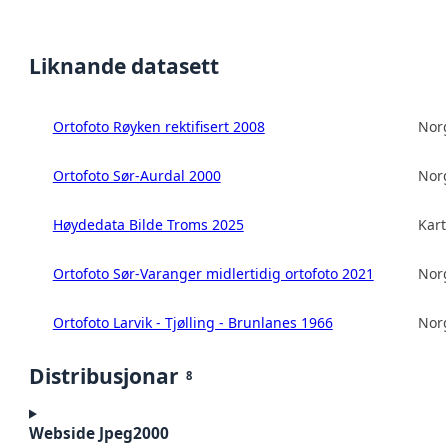
Liknande datasett
Ortofoto Røyken rektifisert 2008
Norg
Ortofoto Sør-Aurdal 2000
Norg
Høydedata Bilde Troms 2025
Kart
Ortofoto Sør-Varanger midlertidig ortofoto 2021
Norg
Ortofoto Larvik - Tjølling - Brunlanes 1966
Norg
Distribusjonar
8
Webside Jpeg2000