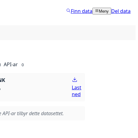
Finn data
Del data
Meny
API-ar
1
0
NK
Last
p
ned
 API-ar tilbyr dette datasettet.