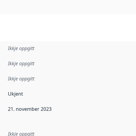
Ikkje oppgitt
Ikkje oppgitt
Ikkje oppgitt
Ukjent
21. november 2023
r dataa i dette datasettet først blei utgitt. Det kan ha skje
Ikkje oppgitt