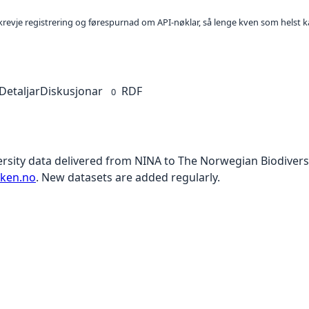
l krevje registrering og førespurnad om API-nøklar, så lenge kven som helst ka
Detaljar
Diskusjonar
RDF
0
versity data delivered from NINA to The Norwegian Biodiver
nken.no
. New datasets are added regularly.