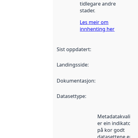
tidlegare andre
stader.
Les meir om
innhenting her
Sist oppdatert
:
Landingsside
:
Dokumentasjon
:
Datasettype
:
Metadatakvalitet
er ein indikator
på kor godt
datasettene er