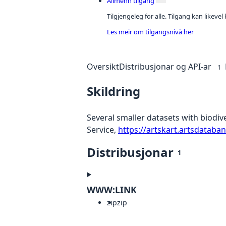
Allmenn tilgang
Tilgjengeleg for alle. Tilgang kan likeve
Les meir om tilgangsnivå her
Oversikt
Distribusjonar og API-ar
1
Skildring
Several smaller datasets with biodi
Service,
https://artskart.artsdataba
Distribusjonar
1
WWW:LINK
zip
zip