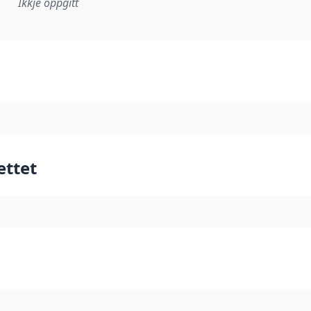
Ikkje oppgitt
lementeringsregel eller anna spesifikasjon som ligg til grun
ettet