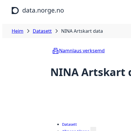
Hopp til hovudinnhald
data.norge.no
Heim
Datasett
NINA Artskart data
Namnlaus verksemd
NINA Artskart 
Datasett