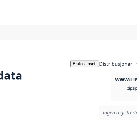
Distribusjonar
Bruk datasett
data
WWW:LI
zi
zip
Ingen registrerte