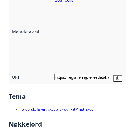
Metadatakvalitet
er ein indikator
på kor godt
datasettene er
beskrive ved
Metadatakvalitet
:
hjelp av
metadata.
Les meir om
metadatakvalitet
her
URI:
Kopier
Tema
Jordbruk, fiskeri, skogbruk og mat
Miljøtilskot
Nøkkelord