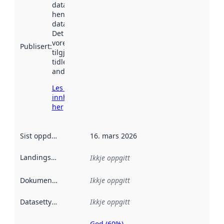
datasettet vart
henta inn av
data.norge.no.
Det kan ha
vore
Publisert
:
tilgjengeleg
tidlegare
andre stader.
Les meir om
innhenting
her
Sist oppdatert
:
16. mars 2026
Landingsside
:
Ikkje oppgitt
Dokumentasjon
:
Ikkje oppgitt
Datasettype
:
Ikkje oppgitt
God (60%)