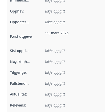
Innhaldsleverandørar
Ikkje oppgitt
:
Opphav
:
Ikkje oppgitt
Oppdateringsfrekvens
Ikkje oppgitt
:
11. mars 2026
Først utgjeve
:
Denne datoen seier når dataa i dette datasettet 
Sist oppdatert
:
Ikkje oppgitt
Nøyaktigheit
:
Ikkje oppgitt
Tilgjenge
:
Ikkje oppgitt
Fullstendigheit
:
Ikkje oppgitt
Aktualitet
:
Ikkje oppgitt
Relevans
:
Ikkje oppgitt