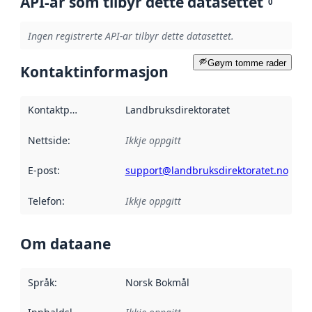
API-ar som tilbyr dette datasettet
0
Ingen registrerte API-ar tilbyr dette datasettet.
Gøym tomme rader
Kontaktinformasjon
Kontaktpunkt
:
Landbruksdirektoratet
Nettside
:
Ikkje oppgitt
E-post
:
support@landbruksdirektoratet.no
Telefon
:
Ikkje oppgitt
Om dataane
Språk
:
Norsk Bokmål