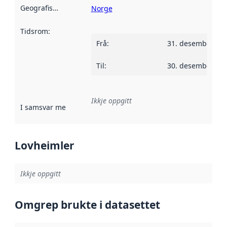
Geografisk område
:
Norge
Tidsrom
:
Frå
:
31. desember 20
Til
:
30. desember 20
Ikkje oppgitt
I samsvar med
:
Referanse til ei implementeringsregel eller an
Lovheimler
Ikkje oppgitt
Omgrep brukte i datasettet