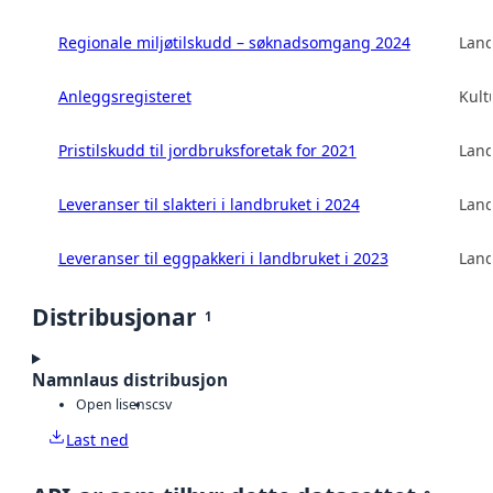
Regionale miljøtilskudd – søknadsomgang 2024
Land
Anleggsregisteret
Kult
Pristilskudd til jordbruksforetak for 2021
Land
Leveranser til slakteri i landbruket i 2024
Land
Leveranser til eggpakkeri i landbruket i 2023
Land
Distribusjonar
1
Namnlaus distribusjon
Open lisens
csv
Last ned