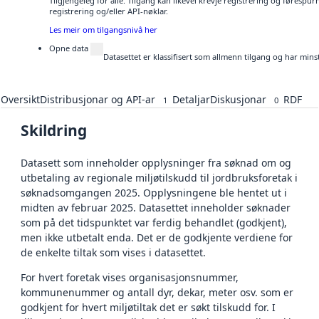
Tilgjengeleg for alle. Tilgang kan likevel krevje registrering og førespu
registrering og/eller API-nøklar.
Les meir om tilgangsnivå her
Opne data
Datasettet er klassifisert som allmenn tilgang og har mins
Oversikt
Distribusjonar og API-ar
Detaljar
Diskusjonar
RDF
1
0
Skildring
Datasett som inneholder opplysninger fra søknad om og
utbetaling av regionale miljøtilskudd til jordbruksforetak i
søknadsomgangen 2025. Opplysningene ble hentet ut i
midten av februar 2025. Datasettet inneholder søknader
som på det tidspunktet var ferdig behandlet (godkjent),
men ikke utbetalt enda. Det er de godkjente verdiene for
de enkelte tiltak som vises i datasettet.
For hvert foretak vises organisasjonsnummer,
kommunenummer og antall dyr, dekar, meter osv. som er
godkjent for hvert miljøtiltak det er søkt tilskudd for. I