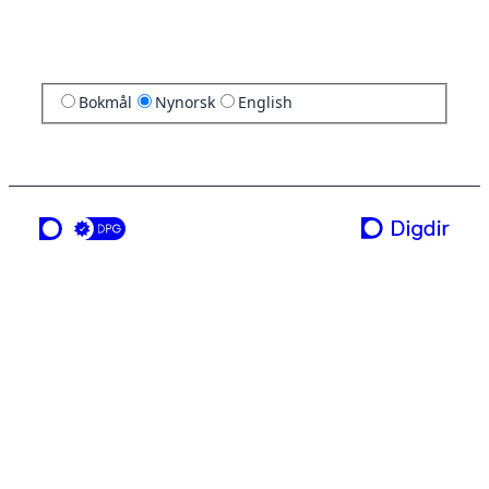
Bokmål
Nynorsk
English
ei teneste frå