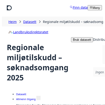
Hopp til hovudinnhald
Finn data
Meny
Heim
Datasett
Regionale miljøtilskudd – søknadsomg
Landbruksdirektoratet
Distrib
Bruk datasett
Regionale
miljøtilskudd –
søknadsomgang
Ingen 
2025
Datasett
Allmenn tilgang