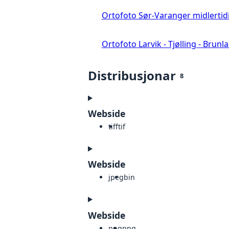
Ortofoto Sør-Varanger midlertid
Ortofoto Larvik - Tjølling - Brunl
Distribusjonar
8
Webside
tiff
tif
Webside
jpeg
bin
Webside
png
png