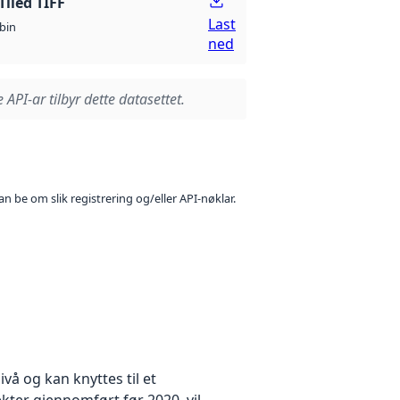
Tiled TIFF
Last
bin
ned
 API-ar tilbyr dette datasettet.
n be om slik registrering og/eller API-nøklar.
å og kan knyttes til et
kter gjennomført før 2020, vil