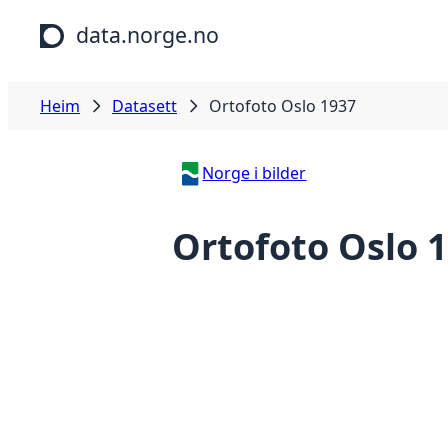
Hopp til hovudinnhald
data.norge.no
Heim
Datasett
Ortofoto Oslo 1937
Norge i bilder
Ortofoto Oslo 