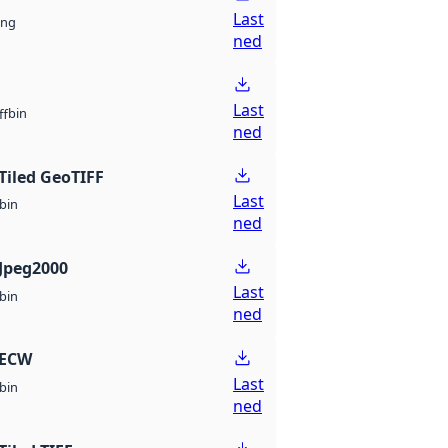
Last
ng
ned
Last
bin
ff
ned
Tiled GeoTIFF
Last
bin
ned
Jpeg2000
Last
bin
ned
 ECW
Last
bin
ned