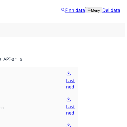
Finn data
Del data
Meny
API-ar
8
0
Last
ned
Last
bin
ned