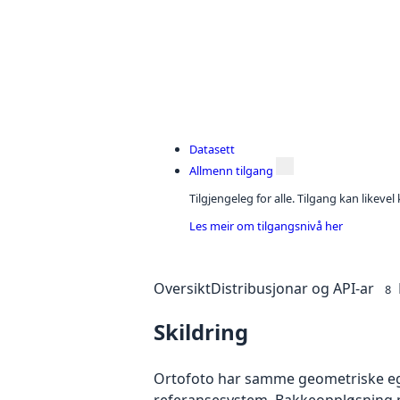
Datasett
Allmenn tilgang
Tilgjengeleg for alle. Tilgang kan likeve
Les meir om tilgangsnivå her
Oversikt
Distribusjonar og API-ar
8
Skildring
Ortofoto har samme geometriske egen
referansesystem. Bakkeoppløsning på