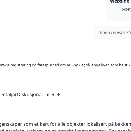
Webside 
octet
Ingen registrerte
l krevje registrering og førespurnad om API-nøklar, så lenge kven som helst ka
Detaljar
Diskusjonar
RDF
0
skaper som et kart for alle objekter lokalisert på bakkeniv
 ortofoto varierer og er oppgitt i metadataene. For prosje