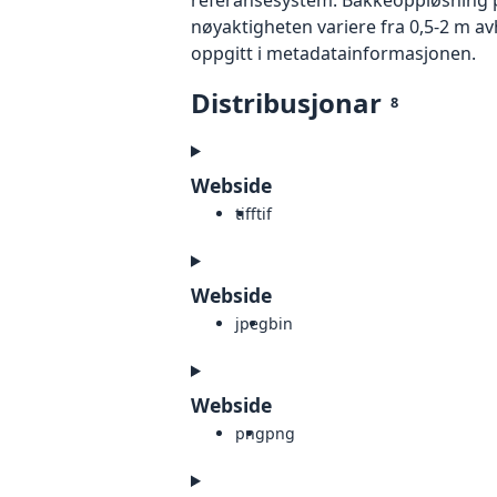
nøyaktigheten variere fra 0,5-2 m a
oppgitt i metadatainformasjonen.
Distribusjonar
8
Webside
tiff
tif
Webside
jpeg
bin
Webside
png
png