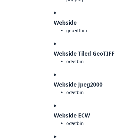
Webside
geotiff
bin
Webside Tiled GeoTIFF
octet
bin
Webside Jpeg2000
octet
bin
Webside ECW
octet
bin