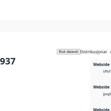
Distribusjonar
Bruk datasett
1937
Webside
tif
tiff
Webside
jpeg
Webside