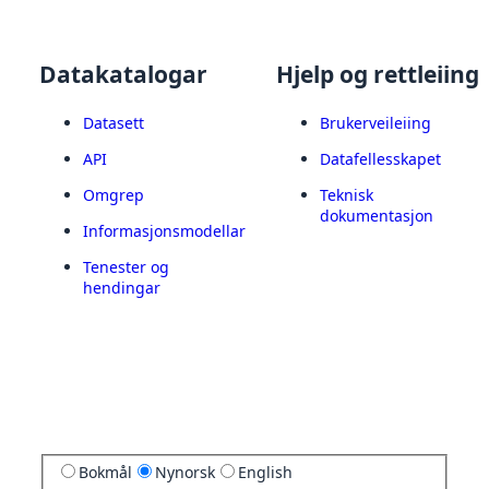
Datakatalogar
Hjelp og rettleiing
Datasett
Brukerveileiing
API
Datafellesskapet
Omgrep
Teknisk
dokumentasjon
Informasjonsmodellar
Tenester og
hendingar
Bokmål
Nynorsk
English