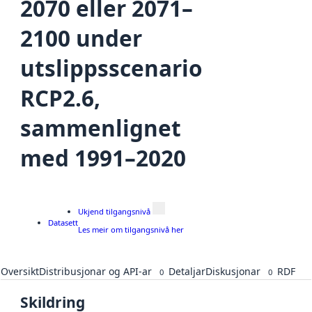
2070 eller 2071–
2100 under
utslippsscenario
RCP2.6,
sammenlignet
med 1991–2020
Ukjend tilgangsnivå
Datasett
Les meir om tilgangsnivå her
Oversikt
Distribusjonar og API-ar
Detaljar
Diskusjonar
RDF
0
0
Skildring