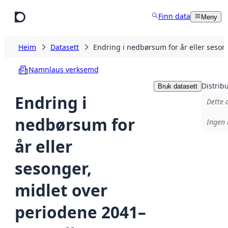
Hopp til hovudinnhald
Finn data
Meny
Heim
Datasett
Endring i nedbørsum for år eller seso
Namnlaus verksemd
Distrib
Bruk datasett
Endring i
Dette 
nedbørsum for
Ingen 
år eller
sesonger,
midlet over
periodene 2041–