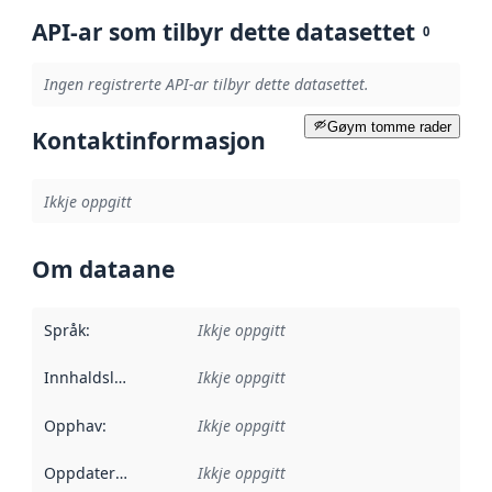
API-ar som tilbyr dette datasettet
0
Ingen registrerte API-ar tilbyr dette datasettet.
Gøym tomme rader
Kontaktinformasjon
Ikkje oppgitt
Om dataane
Språk
:
Ikkje oppgitt
Innhaldsleverandørar
Ikkje oppgitt
:
Opphav
:
Ikkje oppgitt
Oppdateringsfrekvens
Ikkje oppgitt
: