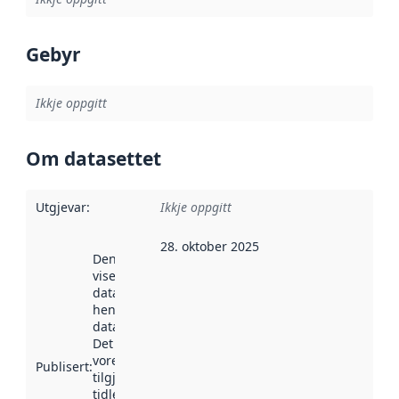
Gebyr
Ikkje oppgitt
Om datasettet
Utgjevar
:
Ikkje oppgitt
28. oktober 2025
Denne datoen
viser når
datasettet vart
henta inn av
data.norge.no.
Det kan ha
vore
Publisert
:
tilgjengeleg
tidlegare