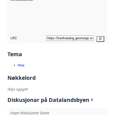
metadata.
Les meir om
metadatakvalitet
her
URI:
Kopier
Tema
Miljø
Nøkkelord
Ikkje oppgitt
Diskusjonar på Datalandsbyen
0
Ingen diskusjonar funne