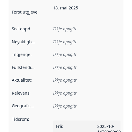
18. mai 2025
Først utgjeve
:
Denne datoen seier når dataa i dette datasettet 
Sist oppdatert
:
Ikkje oppgitt
Nøyaktigheit
:
Ikkje oppgitt
Tilgjenge
:
Ikkje oppgitt
Fullstendigheit
:
Ikkje oppgitt
Aktualitet
:
Ikkje oppgitt
Relevans
:
Ikkje oppgitt
Geografisk område
:
Ikkje oppgitt
Tidsrom
:
Frå
:
2025-10-
14T00:00:00Z