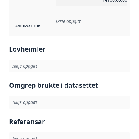
Ikkje oppgitt
I samsvar med
:
Referanse til ei implementeringsregel eller an
Lovheimler
Ikkje oppgitt
Omgrep brukte i datasettet
Ikkje oppgitt
Referansar
Ikkje oppgitt