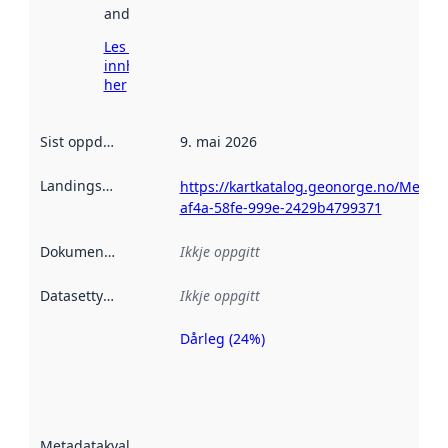
andre stader.
Les meir om
innhenting
her
Sist oppdatert
:
9. mai 2026
Landingsside
:
https://kartkatalog.geonorge.no/Metad
af4a-58fe-999e-2429b4799371
Dokumentasjon
:
Ikkje oppgitt
Datasettype
:
Ikkje oppgitt
Dårleg (24%)
Metadatakvalitet
er ein indikator
på kor godt
datasettene er
beskrive ved
Metadatakvalitet
:
hjelp av