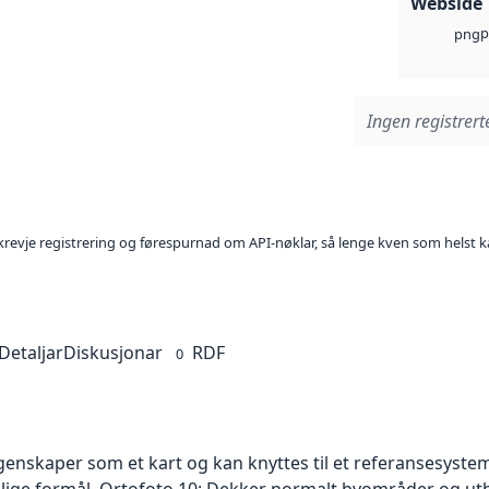
Webside
p
png
Ingen registrerte
l krevje registrering og førespurnad om API-nøklar, så lenge kven som helst ka
Detaljar
Diskusjonar
RDF
0
skaper som et kart og kan knyttes til et referansesystem. 
ellige formål. Ortofoto 10: Dekker normalt byområder og 