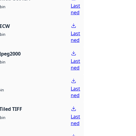
Last
bin
ned
 ECW
Last
bin
ned
Jpeg2000
Last
bin
ned
Last
bin
ned
Tiled TIFF
Last
bin
ned