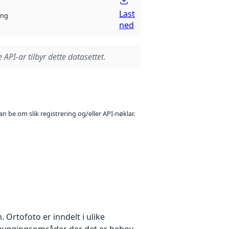
Last
ng
ned
 API-ar tilbyr dette datasettet.
n be om slik registrering og/eller API-nøklar.
Ortofoto er inndelt i ulike
utbyggingsområder der det er behov