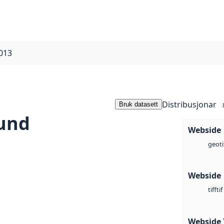
013
Distribusjonar
Bruk datasett
und
Webside
geoti
Webside
tif
tiff
Webside 