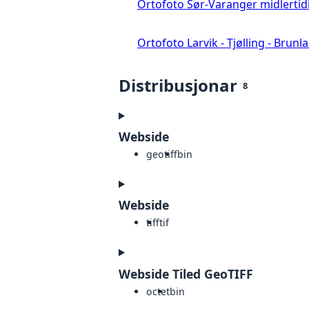
Ortofoto Sør-Varanger midlertid
Ortofoto Larvik - Tjølling - Brunl
Distribusjonar
8
Webside
geotiff
bin
Webside
tiff
tif
Webside Tiled GeoTIFF
octet
bin