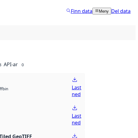
Finn data
Del data
Meny
API-ar
8
0
Last
bin
ff
ned
Last
ned
Tiled GeoTIFF