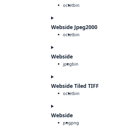
octet
bin
Webside Jpeg2000
octet
bin
Webside
jpeg
bin
Webside Tiled TIFF
octet
bin
Webside
png
png