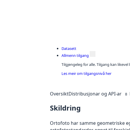
Datasett
Allmenn tilgang
Tilgjengeleg for alle. Tilgang kan likeve
Les meir om tilgangsnivå her
Oversikt
Distribusjonar og API-ar
8
Skildring
Ortofoto har samme geometriske egen
ortofotostandarder egnet til forskj