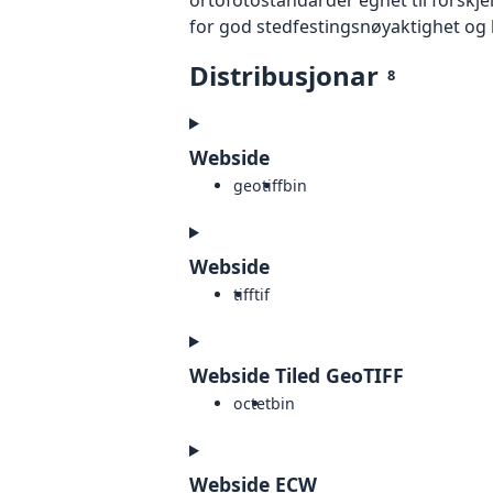
for god stedfestingsnøyaktighet og 
Distribusjonar
8
Webside
geotiff
bin
Webside
tiff
tif
Webside Tiled GeoTIFF
octet
bin
Webside ECW