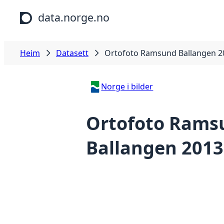
Hopp til hovudinnhald
data.norge.no
Heim
Datasett
Ortofoto Ramsund Ballangen 2
Norge i bilder
Ortofoto Rams
Ballangen 2013