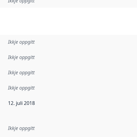
Ikkje oppgitt
Ikkje oppgitt
Ikkje oppgitt
Ikkje oppgitt
Ikkje oppgitt
12. juli 2018
r dataa i dette datasettet først blei utgitt. Det kan ha skje
Ikkje oppgitt