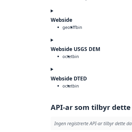
Webside
geotiff
bin
Webside USGS DEM
octet
bin
Webside DTED
octet
bin
API-ar som tilbyr dette
Ingen registrerte API-ar tilbyr dette da