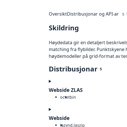
Oversikt
Distribusjonar og API-ar
5
Skildring
Høydedata gir en detaljert beskrivel
matching fra flybilder. Punktskyene 
høydemodeller på grid-format av te
Distribusjonar
5
Webside ZLAS
octet
bin
Webside
laz
vnd.laszip