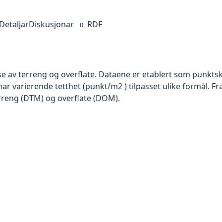
Detaljar
Diskusjonar
RDF
0
se av terreng og overflate. Dataene er etablert som punktsk
har varierende tetthet (punkt/m2 ) tilpasset ulike formål. F
rreng (DTM) og overflate (DOM).