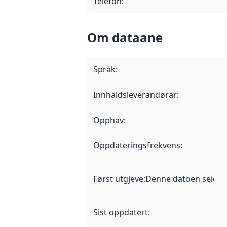
Telefon
:
Om dataane
Språk
:
Innhaldsleverandørar
:
Opphav
:
Oppdateringsfrekvens
:
Først utgjeve
:
Denne datoen seier nå
Sist oppdatert
: