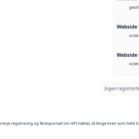
geoti
Webside
octet
Webside
octet
Ingen registrerte
l krevje registrering og førespurnad om API-nøklar, så lenge kven som helst ka