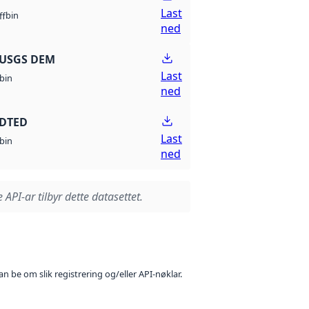
Last
bin
ff
ned
 USGS DEM
Last
bin
ned
 DTED
Last
bin
ned
 API-ar tilbyr dette datasettet.
n be om slik registrering og/eller API-nøklar.