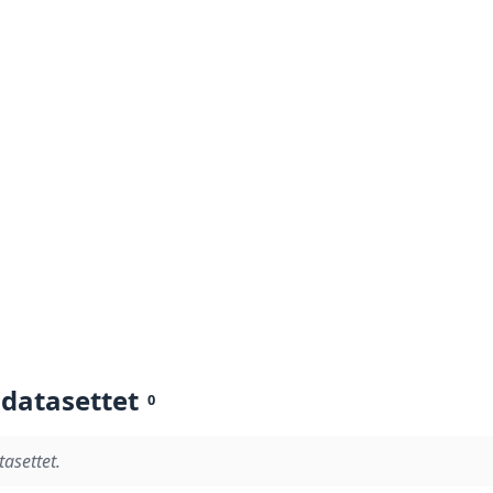
 datasettet
0
tasettet.