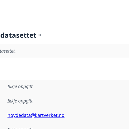
 datasettet
0
tasettet.
Ikkje oppgitt
Ikkje oppgitt
hoydedata@kartverket.no