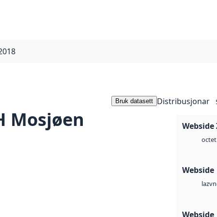
2018
Distribusjonar
Bruk datasett
H Mosjøen
Webside 
octet
Webside
vn
laz
Webside