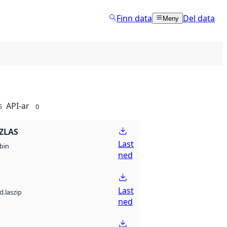
Finn data
Del data
Meny
API-ar
5
0
ZLAS
Last
bin
ned
Last
d.laszip
ned