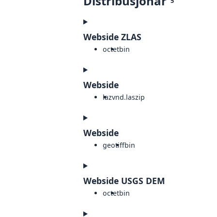
Distribusjonar
5
Webside ZLAS
octet
bin
Webside
laz
vnd.laszip
Webside
geotiff
bin
Webside USGS DEM
octet
bin