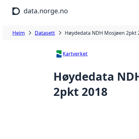
Hopp til hovudinnhald
data.norge.no
Heim
Datasett
Høydedata NDH Mosjøen 2pkt 
Kartverket
Høydedata ND
2pkt 2018