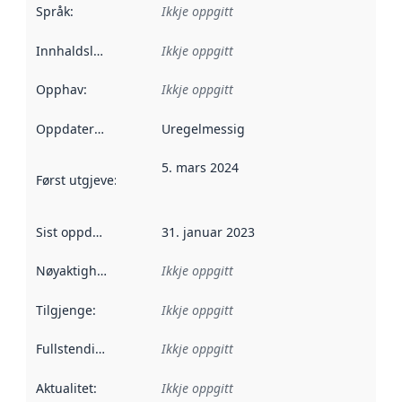
Språk
:
Ikkje oppgitt
Innhaldsleverandørar
Ikkje oppgitt
:
Opphav
:
Ikkje oppgitt
Oppdateringsfrekvens
Uregelmessig
:
5. mars 2024
Først utgjeve
:
Denne datoen seier når dataa i dette datasettet 
Sist oppdatert
:
31. januar 2023
Nøyaktigheit
:
Ikkje oppgitt
Tilgjenge
:
Ikkje oppgitt
Fullstendigheit
:
Ikkje oppgitt
Aktualitet
:
Ikkje oppgitt