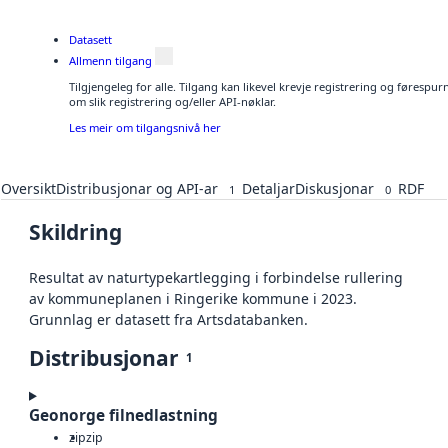
Datasett
Allmenn tilgang
Tilgjengeleg for alle. Tilgang kan likevel krevje registrering og føresp
om slik registrering og/eller API-nøklar.
Les meir om tilgangsnivå her
Oversikt
Distribusjonar og API-ar
Detaljar
Diskusjonar
RDF
1
0
Skildring
Resultat av naturtypekartlegging i forbindelse rullering
av kommuneplanen i Ringerike kommune i 2023.
Grunnlag er datasett fra Artsdatabanken.
Distribusjonar
1
Geonorge filnedlastning
zip
zip