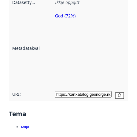
Datasettype
:
Ikkje oppgitt
God (72%)
Metadatakvalitet
er ein indikator
på kor godt
datasettene er
beskrive ved
Metadatakvalitet
:
hjelp av
metadata.
Les meir om
metadatakvalitet
her
URI:
Kopier
Tema
Miljø