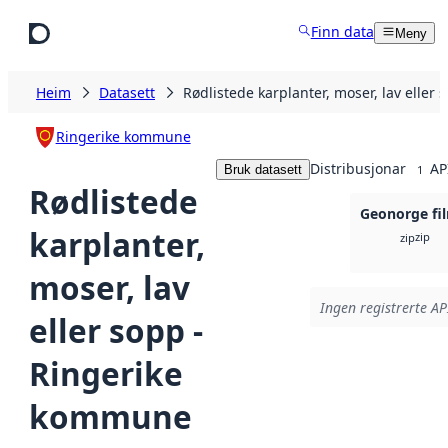
Hopp til hovudinnhald
Finn data
Meny
Heim
Datasett
Rødlistede karplanter, moser, lav elle
Ringerike kommune
Distribusjonar
AP
Bruk datasett
1
Rødlistede
Geonorge fil
karplanter,
zip
zip
moser, lav
Ingen registrerte API
eller sopp -
Ringerike
kommune