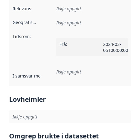
Relevans
:
Ikkje oppgitt
Geografisk område
:
Ikkje oppgitt
Tidsrom
:
Frå
:
2024-03-
05T00:00:00Z
Ikkje oppgitt
I samsvar med
:
Referanse til ei implementeringsregel eller an
Lovheimler
Ikkje oppgitt
Omgrep brukte i datasettet