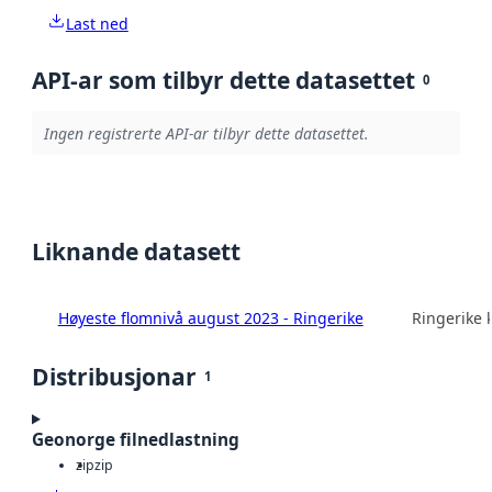
Last ned
API-ar som tilbyr dette datasettet
0
Ingen registrerte API-ar tilbyr dette datasettet.
Liknande datasett
Høyeste flomnivå august 2023 - Ringerike
Ringerike
Distribusjonar
1
Geonorge filnedlastning
zip
zip