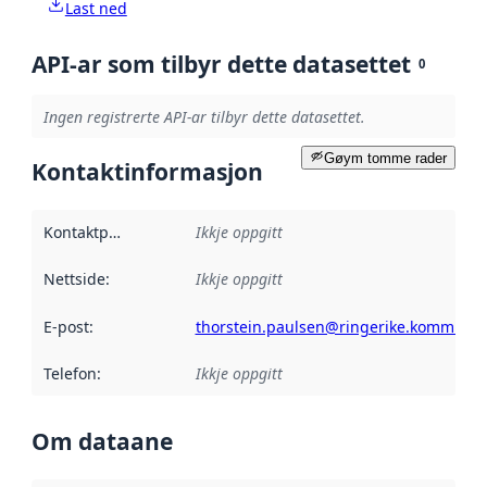
Last ned
API-ar som tilbyr dette datasettet
0
Ingen registrerte API-ar tilbyr dette datasettet.
Gøym tomme rader
Kontaktinformasjon
Kontaktpunkt
:
Ikkje oppgitt
Nettside
:
Ikkje oppgitt
E-post
:
thorstein.paulsen@ringerike.kommune
Telefon
:
Ikkje oppgitt
Om dataane