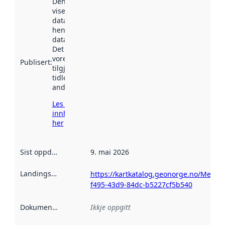
Denne datoen
viser når
datasettet vart
henta inn av
data.norge.no.
Det kan ha
vore
Publisert
:
tilgjengeleg
tidlegare
andre stader.
Les meir om
innhenting
her
Sist oppdatert
:
9. mai 2026
Landingsside
:
https://kartkatalog.geonorge.no/Metad
f495-43d9-84dc-b5227cf5b540
Dokumentasjon
:
Ikkje oppgitt