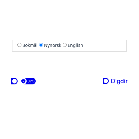
Bokmål
Nynorsk
English
ei teneste frå