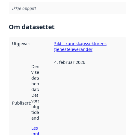
Ikkje oppgitt
Om datasettet
Utgjevar
:
Sikt - kunnskapssektorens
tjenesteleverandør
4. februar 2026
Denne datoen
viser når
datasettet vart
henta inn av
data.norge.no.
Det kan ha
vore
Publisert
:
tilgjengeleg
tidlegare
andre stader.
Les meir om
innhenting