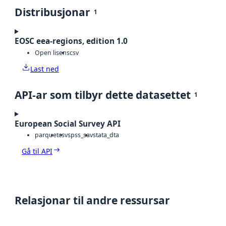
Distribusjonar
1
EOSC eea-regions, edition 1.0
Open lisens
csv
Last ned
API-ar som tilbyr dette datasettet
1
European Social Survey API
parquet
csv
spss_sav
stata_dta
Gå til API
Relasjonar til andre ressursar