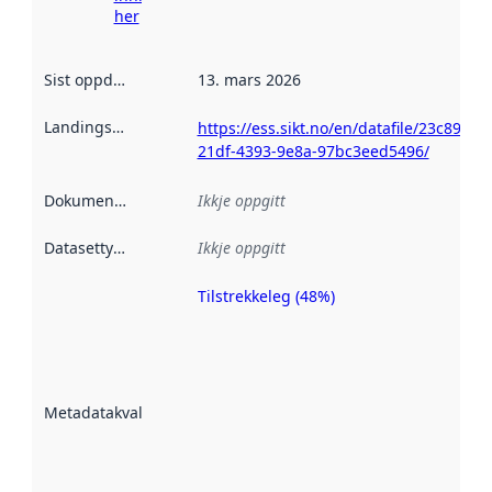
her
Sist oppdatert
:
13. mars 2026
Landingsside
:
https://ess.sikt.no/en/datafile/23c896b0
21df-4393-9e8a-97bc3eed5496/
Dokumentasjon
:
Ikkje oppgitt
Datasettype
:
Ikkje oppgitt
Tilstrekkeleg (48%)
Metadatakvalitet
er ein indikator
på kor godt
datasettene er
beskrive ved
Metadatakvalitet
:
hjelp av
metadata.
Les meir om