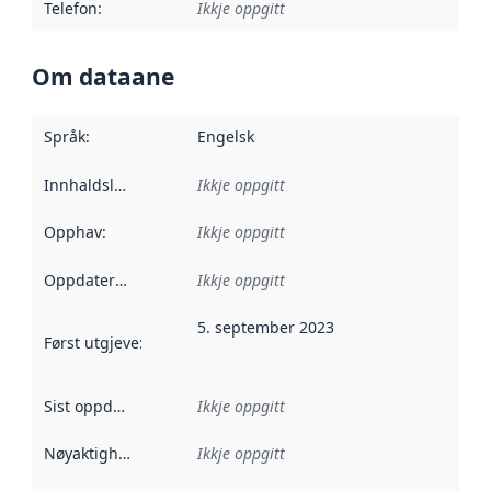
Telefon
:
Ikkje oppgitt
Om dataane
Språk
:
Engelsk
Innhaldsleverandørar
Ikkje oppgitt
:
Opphav
:
Ikkje oppgitt
Oppdateringsfrekvens
Ikkje oppgitt
:
5. september 2023
Først utgjeve
:
Denne datoen seier når dataa i dette datasettet 
Sist oppdatert
:
Ikkje oppgitt
Nøyaktigheit
:
Ikkje oppgitt