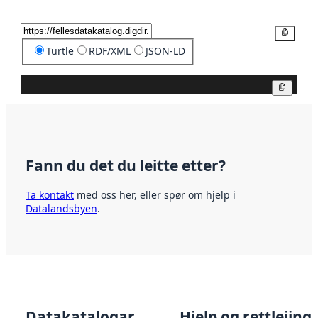
Kopier
Turtle
RDF/XML
JSON-LD
Kopier
Fann du det du leitte etter?
Ta kontakt
med oss her, eller spør om hjelp i
Datalandsbyen
.
Datakatalogar
Hjelp og rettleiing