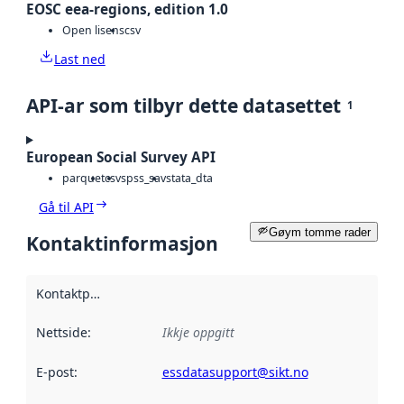
EOSC eea-regions, edition 1.0
Open lisens
csv
Last ned
API-ar som tilbyr dette datasettet
1
European Social Survey API
parquet
csv
spss_sav
stata_dta
Gå til API
Gøym tomme rader
Kontaktinformasjon
Kontaktpunkt
:
Nettside
:
Ikkje oppgitt
E-post
:
essdatasupport@sikt.no