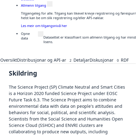
Allmenn tilgang
Tilgjengeleg for alle. Tilgang kan likevel krevje registrering og føresp
helst kan be om slik registrering og/eller API-nøklar.
Les meir om tilgangsnivå her
Opne
Datasettet er klassifisert som allmenn tilgang og har min
data
lisens.
Oversikt
Distribusjonar og API-ar
Detaljar
Diskusjonar
RDF
2
0
Skildring
The Science Project (SP) Climate Neutral and Smart Cities
is a Horizon 2020 funded Science Project under EOSC
Future Task 6.3. The Science Project aims to combine
environmental data with data on people's attitudes and
behaviors for social, political, and scientific analysis.
Scientists from the Social Science and Humanities Open
Science Cloud (SSHOC) and ENVRI clusters are
collaborating to produce new outputs, including