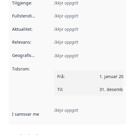
Tilgjenge
:
Ikkje oppgitt
Fullstendigheit
:
Ikkje oppgitt
Aktualitet
:
Ikkje oppgitt
Relevans
:
Ikkje oppgitt
Geografisk område
:
Ikkje oppgitt
Tidsrom
:
Frå
:
1. januar 2016
Til
:
31. desember 20
Ikkje oppgitt
I samsvar med
:
Referanse til ei implementeringsregel eller an