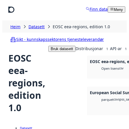
Hopp til hovudinnhald
Finn data
Meny
Heim
Datasett
EOSC eea-regions, edition 1.0
Sikt - kunnskapssektorens tjenesteleverandør
Distribusjonar
API-ar
Bruk datasett
1
1
EOSC
EOSC eea-regions, e
eea-
csv
Open lisens
regions,
edition
European Social Su
csv
spss_s
parquet
1.0
Datasett