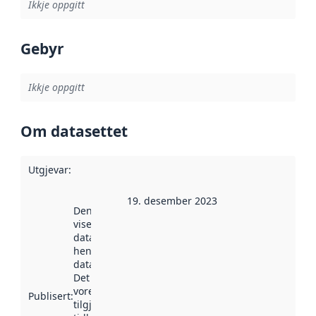
Ikkje oppgitt
Gebyr
Ikkje oppgitt
Om datasettet
Utgjevar
:
19. desember 2023
Denne datoen
viser når
datasettet vart
henta inn av
data.norge.no.
Det kan ha
vore
Publisert
:
tilgjengeleg