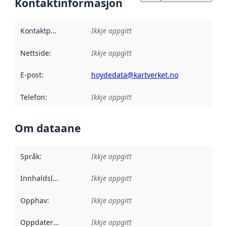
Kontaktinformasjon
Kontaktpunkt
:
Ikkje oppgitt
Nettside
:
Ikkje oppgitt
E-post
:
hoydedata@kartverket.no
Telefon
:
Ikkje oppgitt
Om dataane
Språk
:
Ikkje oppgitt
Innhaldsleverandørar
Ikkje oppgitt
:
Opphav
:
Ikkje oppgitt
Oppdateringsfrekvens
Ikkje oppgitt
: