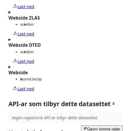
Last ned
Webside ZLAS
octet
bin
Last ned
Webside DTED
octet
bin
Last ned
Webside
laz
vnd.laszip
Last ned
API-ar som tilbyr dette datasettet
0
Ingen registrerte API-ar tilbyr dette datasettet.
Gøym tomme rader