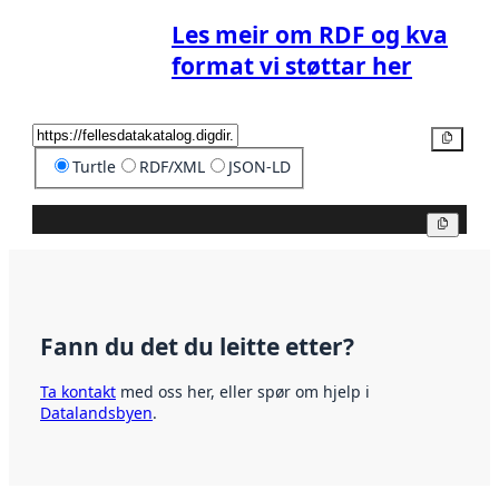
Les meir om RDF og kva
format vi støttar her
Kopier
Turtle
RDF/XML
JSON-LD
Kopier
Fann du det du leitte etter?
Ta kontakt
med oss her, eller spør om hjelp i
Datalandsbyen
.