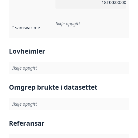
18T00:00:00Z
Ikkje oppgitt
I samsvar med
:
Referanse til ei implementeringsregel eller an
Lovheimler
Ikkje oppgitt
Omgrep brukte i datasettet
Ikkje oppgitt
Referansar