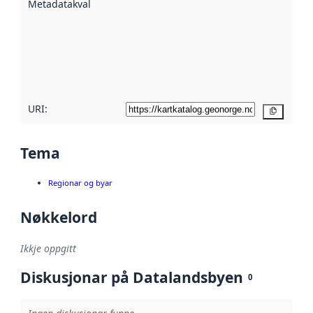
Metadatakvalitet
:
hjelp av
metadata.
Les meir om
metadatakvalitet
her
URI:
Kopier
Tema
Regionar og byar
Nøkkelord
Ikkje oppgitt
Diskusjonar på Datalandsbyen
0