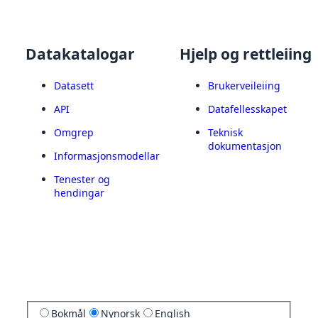
Datakatalogar
Hjelp og rettleiing
Datasett
Brukerveileiing
API
Datafellesskapet
Omgrep
Teknisk
dokumentasjon
Informasjonsmodellar
Tenester og
hendingar
Bokmål
Nynorsk
English