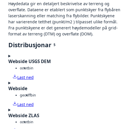
Høydedata gir en detaljert beskrivelse av terreng og
overflate. Dataene er etablert som punktskyer fra flybåren
laserskanning eller matching fra flybilder. Punktskyene
har varierende tetthet (punkt/m2 ) tilpasset ulike formål.
Fra punktskyene er det generert høydemodeller på grid-
format av terreng (DTM) og overflate (DOM).
Distribusjonar
5
Webside USGS DEM
octet
bin
Last ned
Webside
geotiff
bin
Last ned
Webside ZLAS
octet
bin