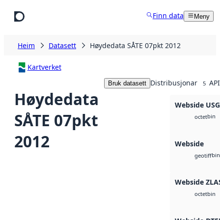
Hopp til hovudinnhald
Finn data
Meny
Heim
Datasett
Høydedata SÅTE 07pkt 2012
Kartverket
Distribusjonar
API
Bruk datasett
5
Høydedata
Webside US
SÅTE 07pkt
bin
octet
2012
Webside
bin
geotiff
Webside ZLA
bin
octet