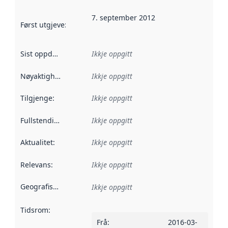
7. september 2012
Først utgjeve
:
Denne datoen seier når dataa i dette datasettet 
Sist oppdatert
:
Ikkje oppgitt
Nøyaktigheit
:
Ikkje oppgitt
Tilgjenge
:
Ikkje oppgitt
Fullstendigheit
:
Ikkje oppgitt
Aktualitet
:
Ikkje oppgitt
Relevans
:
Ikkje oppgitt
Geografisk område
:
Ikkje oppgitt
Tidsrom
:
Frå
:
2016-03-