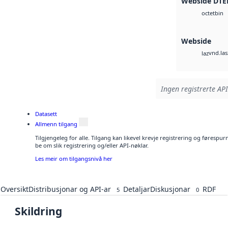
Webside DTE
bin
octet
Webside
vnd.las
laz
Ingen registrerte API
Datasett
Allmenn tilgang
Tilgjengeleg for alle. Tilgang kan likevel krevje registrering og førespu
be om slik registrering og/eller API-nøklar.
Les meir om tilgangsnivå her
Oversikt
Distribusjonar og API-ar
Detaljar
Diskusjonar
RDF
5
0
Skildring