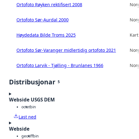
Ortofoto Røyken rektifisert 2008
Norg
Ortofoto Sør-Aurdal 2000
Norg
Høydedata Bilde Troms 2025
Kart
Ortofoto Sør-Varanger midlertidig ortofoto 2021
Norg
Ortofoto Larvik - Tjølling - Brunlanes 1966
Norg
Distribusjonar
5
Webside USGS DEM
octet
bin
Last ned
Webside
geotiff
bin