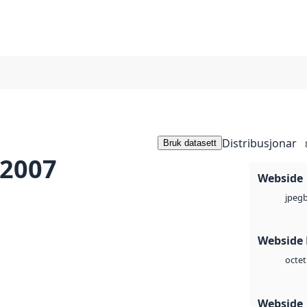
Distribusjonar
Bruk datasett
 2007
Webside
jpeg
Webside
octet
Webside