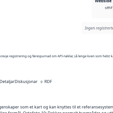
Webside
tif
tiff
Ingen registrerte
l krevje registrering og førespurnad om API-nøklar, så lenge kven som helst ka
Detaljar
Diskusjonar
RDF
0
skaper som et kart og kan knyttes til et referansesystem. 
ellige formål. Ortofoto 10: Dekker normalt byområder og 