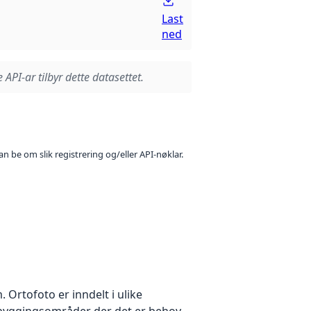
Last
ned
 API-ar tilbyr dette datasettet.
n be om slik registrering og/eller API-nøklar.
Ortofoto er inndelt i ulike
utbyggingsområder der det er behov