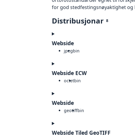
for god stedfestingsnøyaktighet og 
Distribusjonar
8
Webside
jpeg
bin
Webside ECW
octet
bin
Webside
geotiff
bin
Webside Tiled GeoTIFF