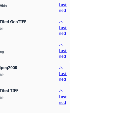
Last
bin
ff
ned
Tiled GeoTIFF
Last
bin
ned
Last
ng
ned
Jpeg2000
Last
bin
ned
Tiled TIFF
Last
bin
ned