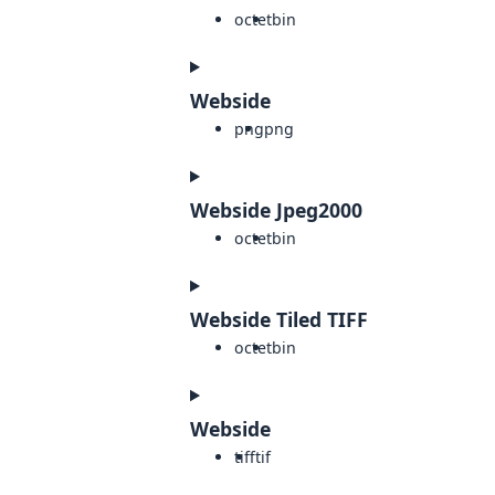
octet
bin
Webside
png
png
Webside Jpeg2000
octet
bin
Webside Tiled TIFF
octet
bin
Webside
tiff
tif