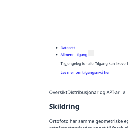
Datasett
Allmenn tilgang
Tilgjengeleg for alle. Tilgang kan likeve
Les meir om tilgangsnivå her
Oversikt
Distribusjonar og API-ar
8
Skildring
Ortofoto har samme geometriske egen
ortofotostandarder egnet til forskj