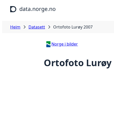
Hopp til hovudinnhald
data.norge.no
Heim
Datasett
Ortofoto Lurøy 2007
Norge i bilder
Ortofoto Lurøy