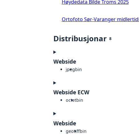
Høydedata Bilde Troms 2025
Ortofoto Sør-Varanger midlertid
Distribusjonar
8
Webside
jpeg
bin
Webside ECW
octet
bin
Webside
geotiff
bin