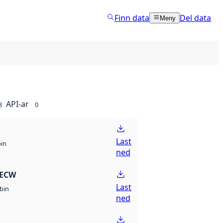
Finn data
Del data
Meny
API-ar
8
0
Last
bin
ned
 ECW
Last
bin
ned