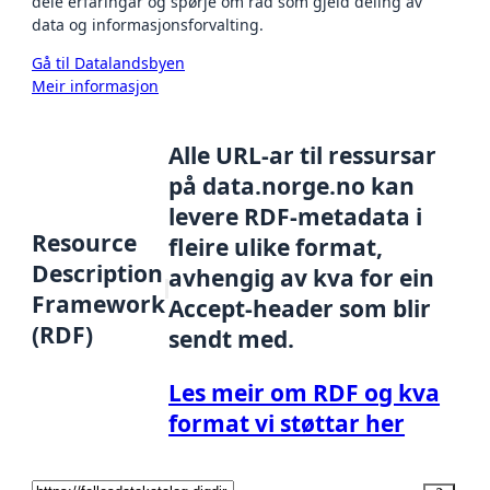
dele erfaringar og spørje om råd som gjeld deling av
data og informasjonsforvalting.
Gå til Datalandsbyen
Meir informasjon
Alle URL-ar til ressursar
på data.norge.no kan
levere RDF-metadata i
Resource
fleire ulike format,
Description
avhengig av kva for ein
Framework
Accept-header som blir
(RDF)
sendt med.
Les meir om RDF og kva
format vi støttar her