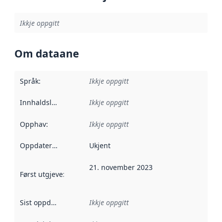
Ikkje oppgitt
Om dataane
Språk
:
Ikkje oppgitt
Innhaldsleverandørar
Ikkje oppgitt
:
Opphav
:
Ikkje oppgitt
Oppdateringsfrekvens
Ukjent
:
21. november 2023
Først utgjeve
:
Denne datoen seier når dataa i dette datasettet 
Sist oppdatert
:
Ikkje oppgitt