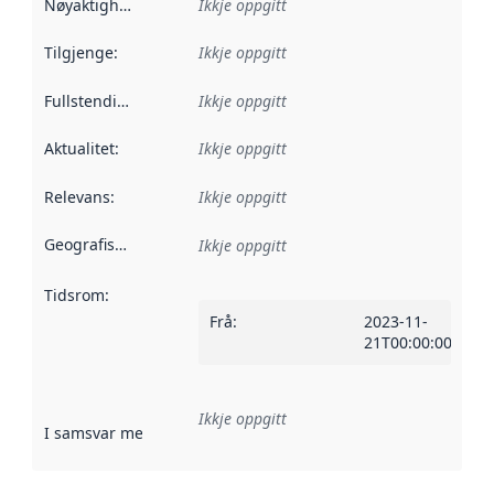
Nøyaktigheit
:
Ikkje oppgitt
Tilgjenge
:
Ikkje oppgitt
Fullstendigheit
:
Ikkje oppgitt
Aktualitet
:
Ikkje oppgitt
Relevans
:
Ikkje oppgitt
Geografisk område
:
Ikkje oppgitt
Tidsrom
:
Frå
:
2023-11-
21T00:00:00Z
Ikkje oppgitt
I samsvar med
:
Referanse til ei implementeringsregel eller an