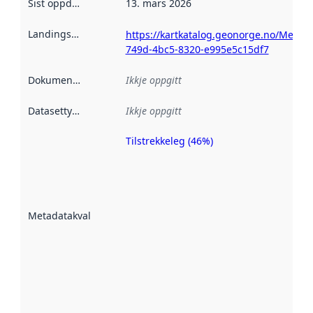
Sist oppdatert
:
13. mars 2026
Landingsside
:
https://kartkatalog.geonorge.no/Metad
749d-4bc5-8320-e995e5c15df7
Dokumentasjon
:
Ikkje oppgitt
Datasettype
:
Ikkje oppgitt
Tilstrekkeleg (46%)
Metadatakvalitet
er ein indikator
på kor godt
datasettene er
beskrive ved
Metadatakvalitet
:
hjelp av
metadata.
Les meir om
metadatakvalitet
her