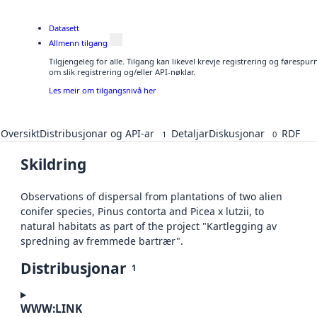
Datasett
Allmenn tilgang
Tilgjengeleg for alle. Tilgang kan likevel krevje registrering og føresp
om slik registrering og/eller API-nøklar.
Les meir om tilgangsnivå her
Oversikt
Distribusjonar og API-ar
Detaljar
Diskusjonar
RDF
1
0
Skildring
Observations of dispersal from plantations of two alien
conifer species, Pinus contorta and Picea x lutzii, to
natural habitats as part of the project "Kartlegging av
spredning av fremmede bartrær".
Distribusjonar
1
WWW:LINK