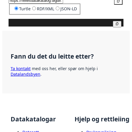
Kopier
Turtle
RDF/XML
JSON-LD
Kopier
Fann du det du leitte etter?
Ta kontakt
med oss her, eller spør om hjelp i
Datalandsbyen
.
Datakatalogar
Hjelp og rettleiing