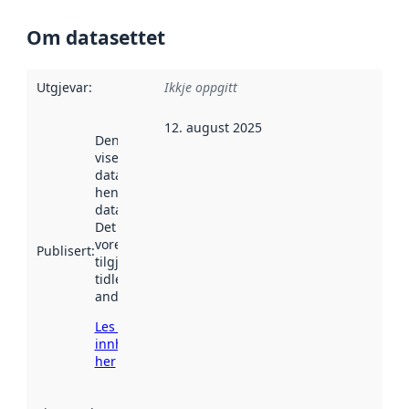
Om datasettet
Utgjevar
:
Ikkje oppgitt
12. august 2025
Denne datoen
viser når
datasettet vart
henta inn av
data.norge.no.
Det kan ha
vore
Publisert
:
tilgjengeleg
tidlegare
andre stader.
Les meir om
innhenting
her