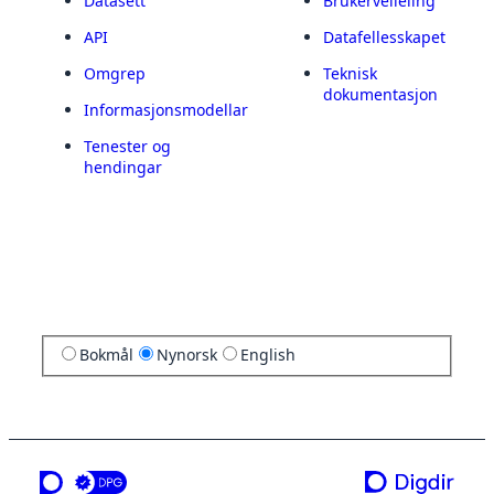
Datasett
Brukerveileiing
API
Datafellesskapet
Omgrep
Teknisk
dokumentasjon
Informasjonsmodellar
Tenester og
hendingar
Bokmål
Nynorsk
English
ei teneste frå