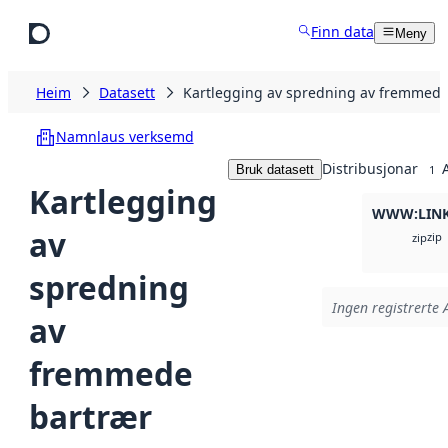
Hopp til hovudinnhald
Finn data
Meny
Heim
Datasett
Kartlegging av spredning av fremmede
Namnlaus verksemd
Distribusjonar
Bruk datasett
1
Kartlegging
WWW:LIN
av
zip
zip
spredning
Ingen registrerte A
av
fremmede
bartrær