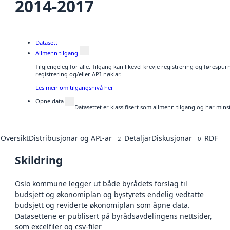
2014-2017
Datasett
Allmenn tilgang
Tilgjengeleg for alle. Tilgang kan likevel krevje registrering og førespu
registrering og/eller API-nøklar.
Les meir om tilgangsnivå her
Opne data
Datasettet er klassifisert som allmenn tilgang og har mins
Oversikt
Distribusjonar og API-ar
Detaljar
Diskusjonar
RDF
2
0
Skildring
Oslo kommune legger ut både byrådets forslag til
budsjett og økonomiplan og bystyrets endelig vedtatte
budsjett og reviderte økonomiplan som åpne data.
Datasettene er publisert på byrådsavdelingens nettsider,
som excelfiler og csv-filer