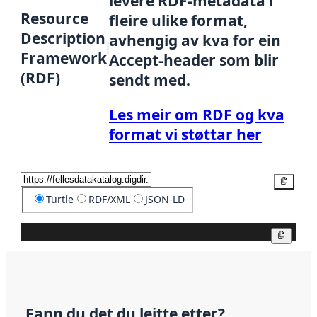
levere RDF-metadata i
Resource
fleire ulike format,
Description
avhengig av kva for ein
Framework
Accept-header som blir
(RDF)
sendt med.
Les meir om RDF og kva
format vi støttar her
Kopier
Turtle
RDF/XML
JSON-LD
Kopier
Fann du det du leitte etter?