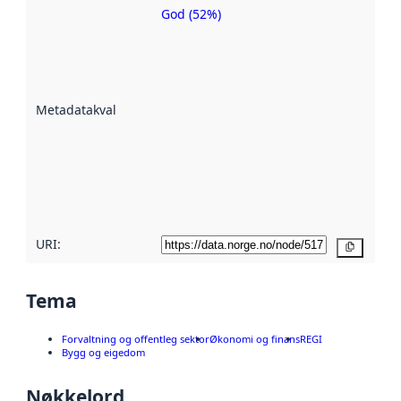
God (52%)
Metadatakvalitet
er ein indikator
på kor godt
datasettene er
beskrive ved
Metadatakvalitet
:
hjelp av
metadata.
Les meir om
metadatakvalitet
her
URI:
Kopier
Tema
Forvaltning og offentleg sektor
Økonomi og finans
REGI
Bygg og eigedom
Nøkkelord