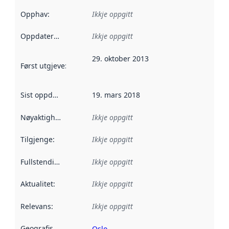
Opphav
:
Ikkje oppgitt
Oppdateringsfrekvens
Ikkje oppgitt
:
29. oktober 2013
Først utgjeve
:
Denne datoen seier når dataa i dette datasettet 
Sist oppdatert
:
19. mars 2018
Nøyaktigheit
:
Ikkje oppgitt
Tilgjenge
:
Ikkje oppgitt
Fullstendigheit
:
Ikkje oppgitt
Aktualitet
:
Ikkje oppgitt
Relevans
:
Ikkje oppgitt
Geografisk område
:
Oslo