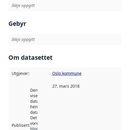
Ikkje oppgitt
Gebyr
Ikkje oppgitt
Om datasettet
Utgjevar
:
Oslo kommune
27. mars 2018
Denne datoen
viser når
datasettet vart
henta inn av
data.norge.no.
Det kan ha
vore
Publisert
:
tilgjengeleg