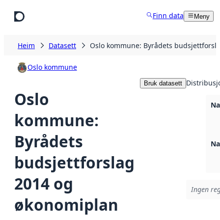
Hopp til hovudinnhald
Finn data
Meny
Heim
Datasett
Oslo kommune: Byrådets budsjettforsl
Oslo kommune
Distribusj
Bruk datasett
Oslo
Na
kommune:
Byrådets
Na
budsjettforslag
2014 og
Ingen reg
økonomiplan