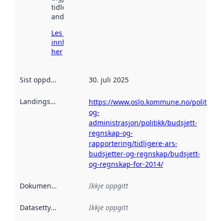
tidlegare
andre stader.
Les meir om
innhenting
her
Sist oppdatert
:
30. juli 2025
Landingsside
:
https://www.oslo.kommune.no/politikk-
og-
administrasjon/politikk/budsjett-
regnskap-og-
rapportering/tidligere-ars-
budsjetter-og-regnskap/budsjett-
og-regnskap-for-2014/
Dokumentasjon
:
Ikkje oppgitt
Datasettype
:
Ikkje oppgitt