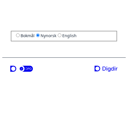
Bokmål
Nynorsk
English
ei teneste frå