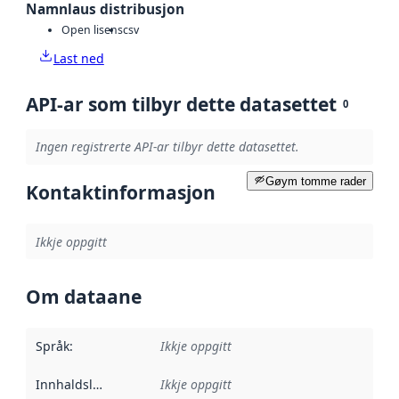
Namnlaus distribusjon
Open lisens
csv
Last ned
API-ar som tilbyr dette datasettet
0
Ingen registrerte API-ar tilbyr dette datasettet.
Gøym tomme rader
Kontaktinformasjon
Ikkje oppgitt
Om dataane
Språk
:
Ikkje oppgitt
Innhaldsleverandørar
Ikkje oppgitt
: