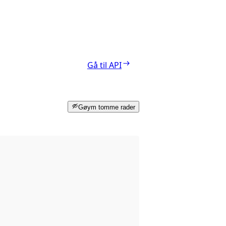
Gå til API
Gøym tomme rader