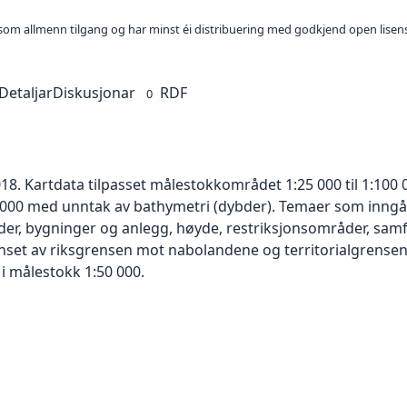
t som allmenn tilgang og har minst éi distribuering med godkjend open lisen
Detaljar
Diskusjonar
RDF
0
8. Kartdata tilpasset målestokkområdet 1:25 000 til 1:100 
0 000 med unntak av bathymetri (dybder). Temaer som inngår
åder, bygninger og anlegg, høyde, restriksjonsområder, sam
set av riksgrensen mot nabolandene og territorialgrensen 
i målestokk 1:50 000.