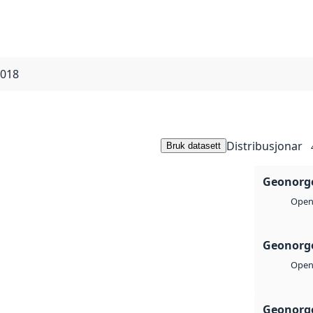
2018
Distribusjonar
Bruk datasett
Geonorge
Open 
Geonorge
Open 
Geonorge