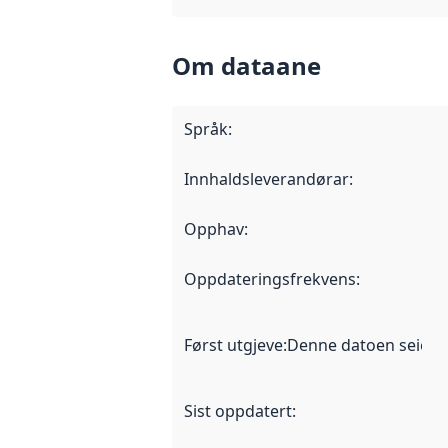
Om dataane
Språk
:
Innhaldsleverandørar
:
Opphav
:
Oppdateringsfrekvens
:
Først utgjeve
:
Denne datoen seier nå
Sist oppdatert
: