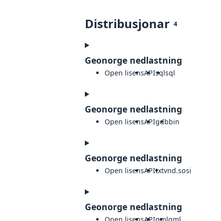
Distribusjonar
4
Geonorge nedlastning
Open lisens
API
sql
sql
Geonorge nedlastning
Open lisens
API
gdb
bin
Geonorge nedlastning
Open lisens
API
txt
vnd.sosi
Geonorge nedlastning
Open lisens
API
gml
gml