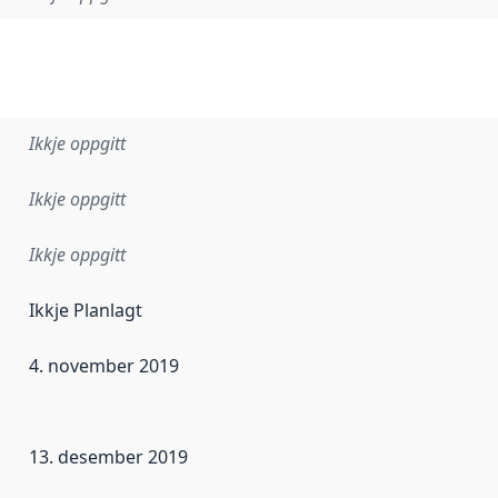
Ikkje oppgitt
Ikkje oppgitt
Ikkje oppgitt
Ikkje Planlagt
4. november 2019
r dataa i dette datasettet først blei utgitt. Det kan ha skje
13. desember 2019