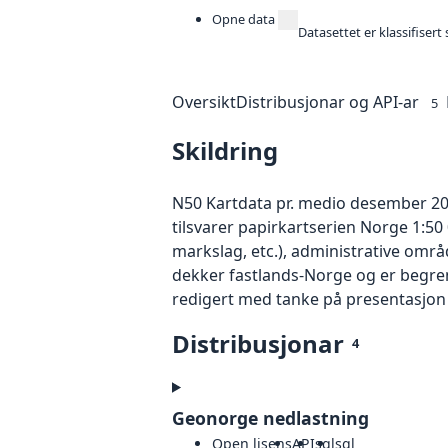
Opne data
Datasettet er klassifiser
Oversikt
Distribusjonar og API-ar
5
Skildring
N50 Kartdata pr. medio desember 201
tilsvarer papirkartserien Norge 1:5
markslag, etc.), administrative omr
dekker fastlands-Norge og er begren
redigert med tanke på presentasjon 
Distribusjonar
4
Geonorge nedlastning
Open lisens
API
sql
sql