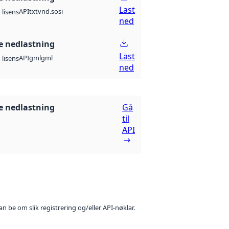
Last
API
txt
vnd.sosi
lisens
ned
 nedlastning
Last
API
gml
gml
lisens
ned
 nedlastning
Gå
til
API
n be om slik registrering og/eller API-nøklar.