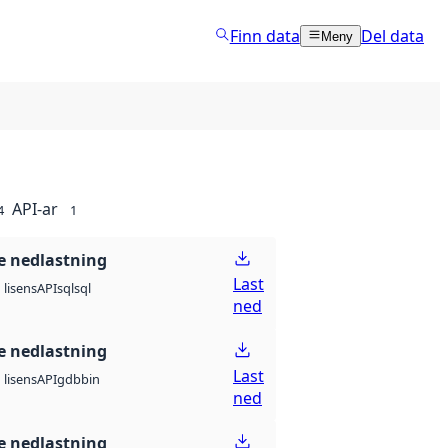
Finn data
Del data
Meny
API-ar
4
1
 nedlastning
Last
API
sql
sql
lisens
ned
 nedlastning
Last
API
gdb
bin
lisens
ned
 nedlastning