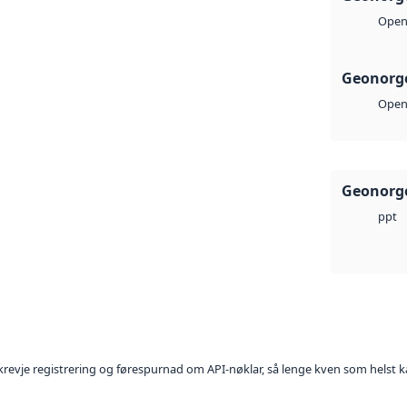
Open 
Geonorge
Open 
Geonorge
ppt
l krevje registrering og førespurnad om API-nøklar, så lenge kven som helst ka