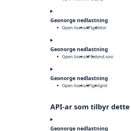
Geonorge nedlastning
Open lisens
API
gdb
bin
Geonorge nedlastning
Open lisens
API
txt
vnd.sosi
Geonorge nedlastning
Open lisens
API
gml
gml
API-ar som tilbyr dette
Geonorge nedlastning