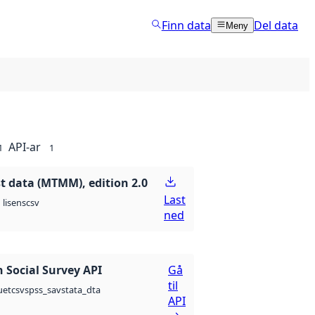
Finn data
Del data
Meny
API-ar
1
1
st data (MTMM), edition 2.0
Last
csv
lisens
ned
 Social Survey API
Gå
til
csv
spss_sav
stata_dta
uet
API