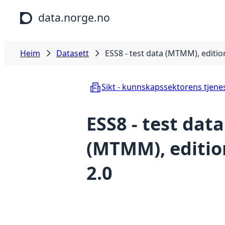
Hopp til hovudinnhald
data.norge.no
Heim
Datasett
ESS8 - test data (MTMM), editio
Sikt - kunnskapssektorens tjene
ESS8 - test data
(MTMM), editio
2.0