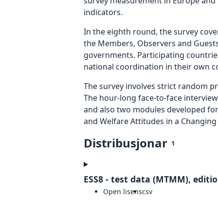
survey measurement in Europe and bey
indicators.
In the eighth round, the survey cov
the Members, Observers and Guests 
governments. Participating countries
national coordination in their own c
The survey involves strict random p
The hour-long face-to-face interview
and also two modules developed for 
and Welfare Attitudes in a Changing 
Distribusjonar
1
ESS8 - test data (MTMM), editio
Open lisens
csv