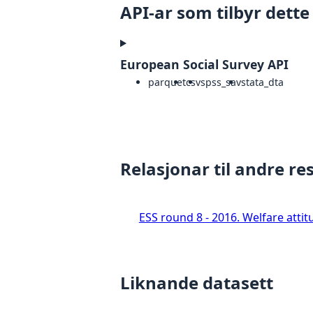
API-ar som tilbyr dette
European Social Survey API
parquet
csv
spss_sav
stata_dta
Relasjonar til andre re
ESS round 8 - 2016. Welfare attit
Liknande datasett