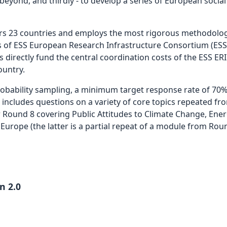
ond, and thirdly - to develop a series of European social i
ers 23 countries and employs the most rigorous methodolog
of ESS European Research Infrastructure Consortium (ESS 
 directly fund the central coordination costs of the ESS ERI
ountry.
robability sampling, a minimum target response rate of 70%
 includes questions on a variety of core topics repeated f
Round 8 covering Public Attitudes to Climate Change, Ener
Europe (the latter is a partial repeat of a module from Roun
n 2.0