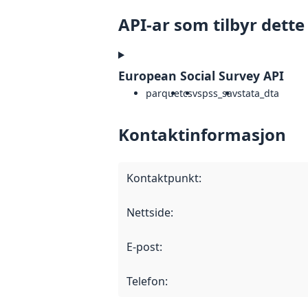
API-ar som tilbyr dette
European Social Survey API
parquet
csv
spss_sav
stata_dta
Kontaktinformasjon
Kontaktpunkt
:
Nettside
:
E-post
:
Telefon
: