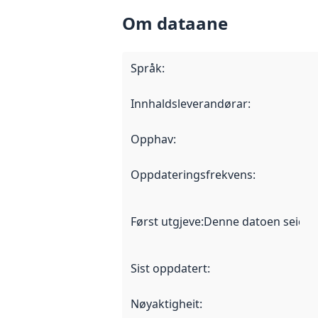
Om dataane
Språk
:
Innhaldsleverandørar
:
Opphav
:
Oppdateringsfrekvens
:
Først utgjeve
:
Denne datoen seier nå
Sist oppdatert
:
Nøyaktigheit
: