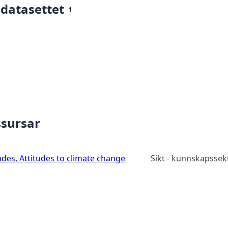
 datasettet
1
ssursar
udes, Attitudes to climate change
Sikt - kunnskapssek