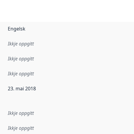
Engelsk
Ikkje oppgitt
Ikkje oppgitt
Ikkje oppgitt
23. mai 2018
r dataa i dette datasettet først blei utgitt. Det kan ha skje
Ikkje oppgitt
Ikkje oppgitt