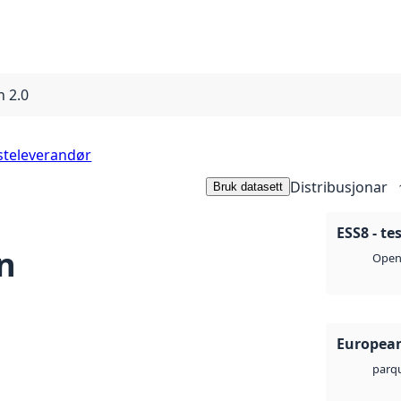
n 2.0
steleverandør
Distribusjonar
Bruk datasett
ESS8 - te
n
Open 
European
parq