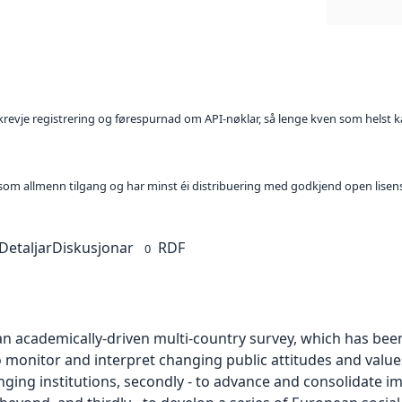
l krevje registrering og førespurnad om API-nøklar, så lenge kven som helst ka
t som allmenn tilgang og har minst éi distribuering med godkjend open lisen
Detaljar
Diskusjonar
RDF
0
an academically-driven multi-country survey, which has bee
– to monitor and interpret changing public attitudes and valu
nging institutions, secondly - to advance and consolidate 