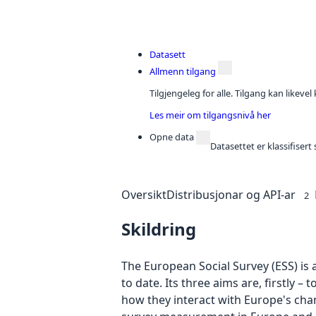
Datasett
Allmenn tilgang
Tilgjengeleg for alle. Tilgang kan likeve
Les meir om tilgangsnivå her
Opne data
Datasettet er klassifiser
Oversikt
Distribusjonar og API-ar
2
Skildring
The European Social Survey (ESS) is 
to date. Its three aims are, firstly 
how they interact with Europe's cha