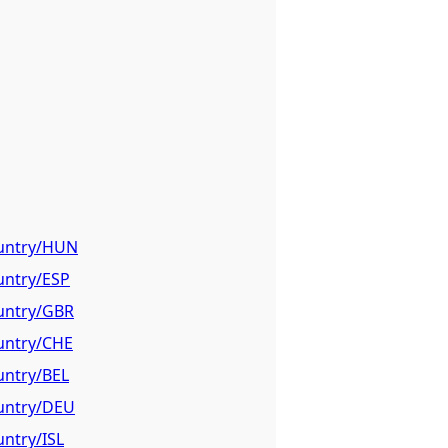
ountry/HUN
untry/ESP
ountry/GBR
ountry/CHE
untry/BEL
ountry/DEU
untry/ISL