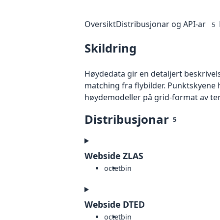
Oversikt
Distribusjonar og API-ar
5
Skildring
Høydedata gir en detaljert beskrivel
matching fra flybilder. Punktskyene 
høydemodeller på grid-format av te
Distribusjonar
5
Webside ZLAS
octet
bin
Webside DTED
octet
bin