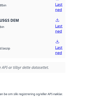
Last
bin
ff
ned
 USGS DEM
Last
bin
ned
Last
d.laszip
ned
 API-ar tilbyr dette datasettet.
n be om slik registrering og/eller API-nøklar.