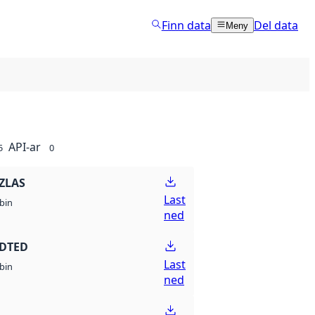
Finn data
Del data
Meny
API-ar
5
0
ZLAS
Last
bin
ned
 DTED
Last
bin
ned