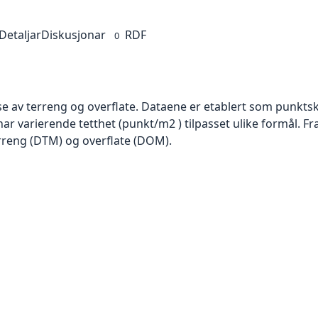
Detaljar
Diskusjonar
RDF
0
se av terreng og overflate. Dataene er etablert som punktsk
har varierende tetthet (punkt/m2 ) tilpasset ulike formål. F
rreng (DTM) og overflate (DOM).