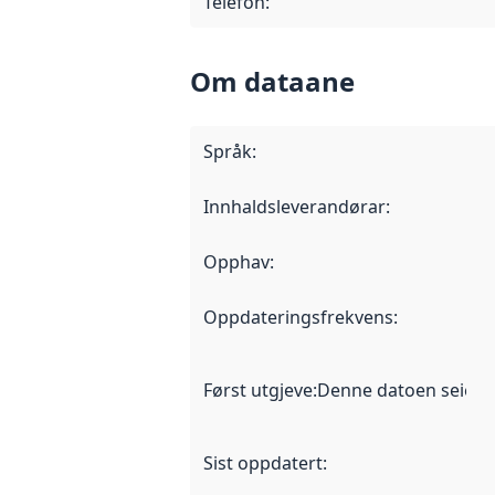
Telefon
:
Om dataane
Språk
:
Innhaldsleverandørar
:
Opphav
:
Oppdateringsfrekvens
:
Først utgjeve
:
Denne datoen seier nå
Sist oppdatert
: