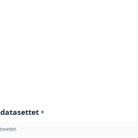
 datasettet
0
tasettet.