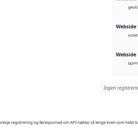
geoti
Webside
octet
Webside
vn
laz
Ingen registrerte
l krevje registrering og førespurnad om API-nøklar, så lenge kven som helst ka