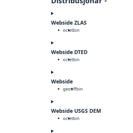
Distribusjonar
5
Webside ZLAS
octet
bin
Webside DTED
octet
bin
Webside
geotiff
bin
Webside USGS DEM
octet
bin