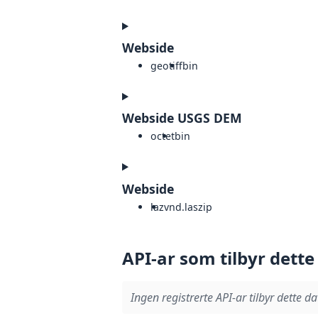
Webside
geotiff
bin
Webside USGS DEM
octet
bin
Webside
laz
vnd.laszip
API-ar som tilbyr dette
Ingen registrerte API-ar tilbyr dette da