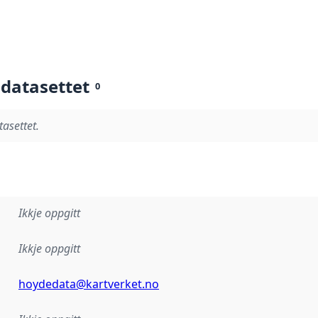
 datasettet
0
tasettet.
Ikkje oppgitt
Ikkje oppgitt
hoydedata@kartverket.no