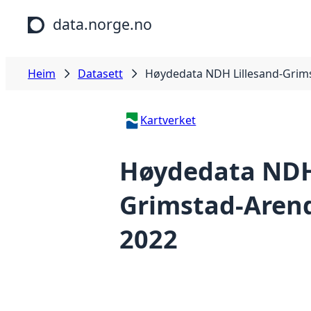
Hopp til hovudinnhald
data.norge.no
Heim
Datasett
Høydedata NDH Lillesand-Grims
Kartverket
Høydedata NDH 
Grimstad-Arend
2022