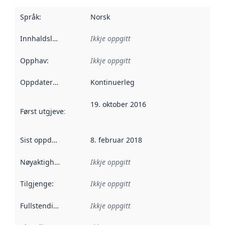
Språk
:
Norsk
Innhaldsleverandørar
Ikkje oppgitt
:
Opphav
:
Ikkje oppgitt
Oppdateringsfrekvens
Kontinuerleg
:
19. oktober 2016
Først utgjeve
:
Denne datoen seier når dataa i dette datasettet 
Sist oppdatert
:
8. februar 2018
Nøyaktigheit
:
Ikkje oppgitt
Tilgjenge
:
Ikkje oppgitt
Fullstendigheit
:
Ikkje oppgitt