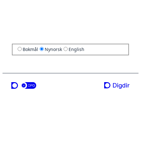
Bokmål
Nynorsk
English
ei teneste frå