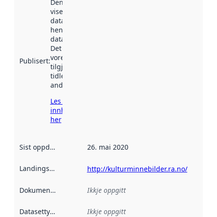
Denne datoen
viser når
datasettet vart
henta inn av
data.norge.no.
Det kan ha
vore
Publisert
:
tilgjengeleg
tidlegare
andre stader.
Les meir om
innhenting
her
Sist oppdatert
:
26. mai 2020
Landingsside
:
http://kulturminnebilder.ra.no/
Dokumentasjon
:
Ikkje oppgitt
Datasettype
:
Ikkje oppgitt