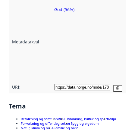
God (56%)
Metadatakvalitet
er ein indikator
på kor godt
datasettene er
beskrive ved
Metadatakvalitet
:
hjelp av
metadata.
Les meir om
metadatakvalitet
her
URI:
Kopier
Tema
Befolkning og samfunn
REGI
Utdanning, kultur og sport
Miljø
Forvaltning og offentleg sektor
Bygg og eigedom
Natur, klima og miljø
Familie og barn