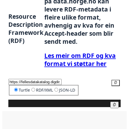
på data.norge.no kan
levere RDF-metadata i
Resource
fleire ulike format,
Description
avhengig av kva for ein
Framework
Accept-header som blir
(RDF)
sendt med.
Les meir om RDF og kva
format vi støttar her
Kopier
Turtle
RDF/XML
JSON-LD
Kopier