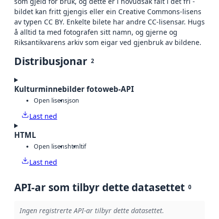
som gjeld for bruk, og dette er i hovudsak falt i det fri -
bildet kan fritt gjengis eller ein Creative Commons-lisens
av typen CC BY. Enkelte bilete har andre CC-lisensar. Hugs
å alltid ta med fotografen sitt namn, og gjerne og
Riksantikvarens arkiv som eigar ved gjenbruk av bildene.
Distribusjonar
2
Kulturminnebilder fotoweb-API
Open lisens
json
Last ned
HTML
Open lisens
html
tif
Last ned
API-ar som tilbyr dette datasettet
0
Ingen registrerte API-ar tilbyr dette datasettet.