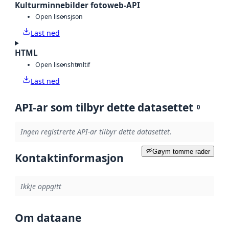
Kulturminnebilder fotoweb-API
Open lisens
json
Last ned
HTML
Open lisens
html
tif
Last ned
API-ar som tilbyr dette datasettet
0
Ingen registrerte API-ar tilbyr dette datasettet.
Gøym tomme rader
Kontaktinformasjon
Ikkje oppgitt
Om dataane