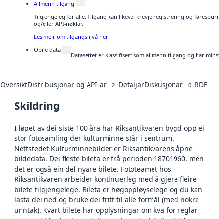
Allmenn tilgang
Tilgjengeleg for alle. Tilgang kan likevel krevje registrering og førespu
og/eller API-nøklar.
Les meir om tilgangsnivå her
Opne data
Datasettet er klassifisert som allmenn tilgang og har mins
Oversikt
Distribusjonar og API-ar
Detaljar
Diskusjonar
RDF
2
0
Skildring
I løpet av dei siste 100 åra har Riksantikvaren bygd opp ei
stor fotosamling der kulturminne står i sentrum.
Nettstedet Kulturminnebilder er Riksantikvarens åpne
bildedata. Dei fleste bileta er frå perioden 18701960, men
det er også ein del nyare bilete. Fototeamet hos
Riksantikvaren arbeider kontinuerleg med å gjere fleire
bilete tilgjengelege. Bileta er høgoppløyselege og du kan
lasta dei ned og bruke dei fritt til alle formål (med nokre
unntak). Kvart bilete har opplysningar om kva for reglar