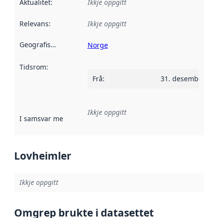
Aktualitet
:
Ikkje oppgitt
Relevans
:
Ikkje oppgitt
Geografisk område
:
Norge
Tidsrom
:
Frå
:
31. desember 18
Ikkje oppgitt
I samsvar med
:
Referanse til ei implementeringsregel eller an
Lovheimler
Ikkje oppgitt
Omgrep brukte i datasettet