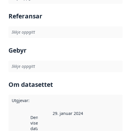
Referansar
Ikkje oppgitt
Gebyr
Ikkje oppgitt
Om datasettet
Utgjevar
:
29. januar 2024
Denne datoen
viser når
datasettet vart