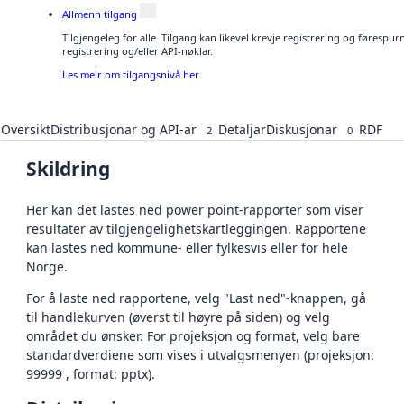
Allmenn tilgang
Tilgjengeleg for alle. Tilgang kan likevel krevje registrering og førespu
registrering og/eller API-nøklar.
Les meir om tilgangsnivå her
Oversikt
Distribusjonar og API-ar
Detaljar
Diskusjonar
RDF
2
0
Skildring
Her kan det lastes ned power point-rapporter som viser
resultater av tilgjengelighetskartleggingen. Rapportene
kan lastes ned kommune- eller fylkesvis eller for hele
Norge.
For å laste ned rapportene, velg "Last ned"-knappen, gå
til handlekurven (øverst til høyre på siden) og velg
området du ønsker. For projeksjon og format, velg bare
standardverdiene som vises i utvalgsmenyen (projeksjon:
99999 , format: pptx).