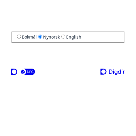
Bokmål
Nynorsk
English
ei teneste frå