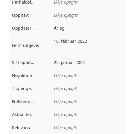
Innhaldsleverandørar
Ikkje oppgitt
:
Opphav
:
Ikkje oppgitt
Oppdateringsfrekvens
Årleg
:
16. februar 2022
Først utgjeve
:
Denne datoen seier når dataa i dette datasettet 
Sist oppdatert
:
25. januar 2024
Nøyaktigheit
:
Ikkje oppgitt
Tilgjenge
:
Ikkje oppgitt
Fullstendigheit
:
Ikkje oppgitt
Aktualitet
:
Ikkje oppgitt
Relevans
:
Ikkje oppgitt