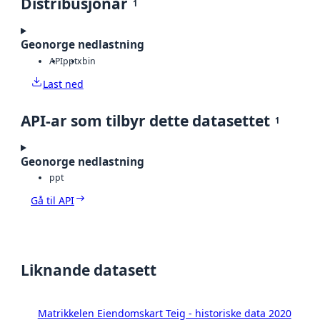
Distribusjonar
1
Geonorge nedlastning
API
pptx
bin
Last ned
API-ar som tilbyr dette datasettet
1
Geonorge nedlastning
ppt
Gå til API
Liknande datasett
Matrikkelen Eiendomskart Teig - historiske data 2020