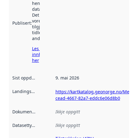
henta inn av
data.norge.no.
Det kan ha
vore
Publisert
:
tilgjengeleg
tidlegare
andre stader.
Les meir om
innhenting
her
Sist oppdatert
:
9. mai 2026
Landingsside
:
https://kartkatalog.geonorge.no/Metad
cead-4667-82a7-eddc6e06d8b0
Dokumentasjon
:
Ikkje oppgitt
Datasettype
:
Ikkje oppgitt