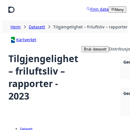
Hopp til hovudinnhald
Finn data
Meny
Heim
Datasett
Tilgjengelighet – friluftsliv – rapporter 
Kartverket
Distribusj
Bruk datasett
Tilgjengelighet
Ge
– friluftsliv –
rapporter -
2023
Ge
Datasett