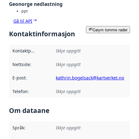
Geonorge nedlastning
ppt
Gå til API
Gøym tomme rader
Kontaktinformasjon
Kontaktpunkt
:
Ikkje oppgitt
Nettside
:
Ikkje oppgitt
E-post
:
kathrin.bogelsack@kartverket.no
Telefon
:
Ikkje oppgitt
Om dataane
Språk
:
Ikkje oppgitt