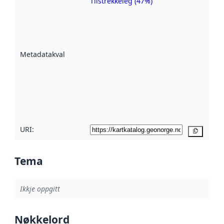
Tilstrekkeleg (47%)
Metadatakvalitet
er ein indikator
på kor godt
datasettene er
beskrive ved
Metadatakvalitet
:
hjelp av
metadata.
Les meir om
metadatakvalitet
her
URI:
Kopier
Tema
Ikkje oppgitt
Nøkkelord