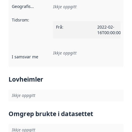
Geografisk område
:
Ikkje oppgitt
Tidsrom
:
Frå
:
2022-02-
16T00:00:00Z
Ikkje oppgitt
I samsvar med
:
Referanse til ei implementeringsregel eller an
Lovheimler
Ikkje oppgitt
Omgrep brukte i datasettet
Ikkje oppgitt