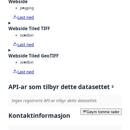
Webside
png
png
Last ned
Webside Tiled TIFF
octet
bin
Last ned
Webside Tiled GeoTIFF
octet
bin
Last ned
API-ar som tilbyr dette datasettet
0
Ingen registrerte API-ar tilbyr dette datasettet.
Gøym tomme rader
Kontaktinformasjon