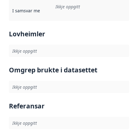
Ikkje oppgitt
I samsvar med
:
Referanse til ei implementeringsregel eller an
Lovheimler
Ikkje oppgitt
Omgrep brukte i datasettet
Ikkje oppgitt
Referansar
Ikkje oppgitt