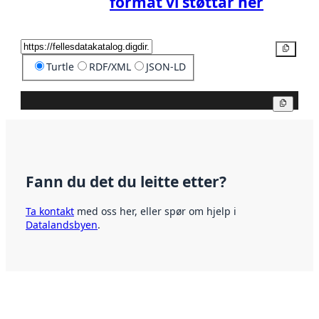
format vi støttar her
Kopier
Turtle
RDF/XML
JSON-LD
Kopier
Fann du det du leitte etter?
Ta kontakt
med oss her, eller spør om hjelp i
Datalandsbyen
.