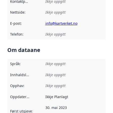
Kontaktpunkt
:
Ikkje oppgitt
Nettside
:
Ikkje oppgitt
E-post
:
info@kartverket.no
Telefon
:
Ikkje oppgitt
Om dataane
Språk
:
Ikkje oppgitt
Innhaldsleverandørar
Ikkje oppgitt
:
Opphav
:
Ikkje oppgitt
Oppdateringsfrekvens
Ikkje Planlagt
:
30. mai 2023
Først utgjeve
:
Denne datoen seier når dataa i dette datasettet 