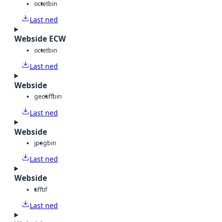
octet
bin
Last ned
Webside ECW
octet
bin
Last ned
Webside
geotiff
bin
Last ned
Webside
jpeg
bin
Last ned
Webside
tiff
tif
Last ned