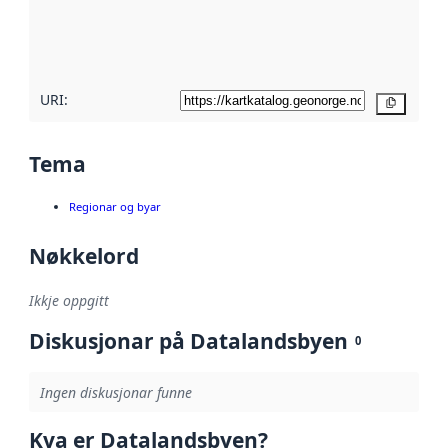
Les meir om
metadatakvalitet
her
URI:
Kopier
Tema
Regionar og byar
Nøkkelord
Ikkje oppgitt
Diskusjonar på Datalandsbyen
0
Ingen diskusjonar funne
Kva er Datalandsbyen?