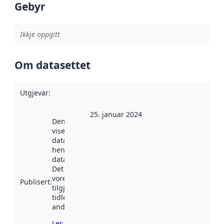
Gebyr
Ikkje oppgitt
Om datasettet
Utgjevar
:
25. januar 2024
Denne datoen
viser når
datasettet vart
henta inn av
data.norge.no.
Det kan ha
vore
Publisert
:
tilgjengeleg
tidlegare
andre stader.
Les meir om