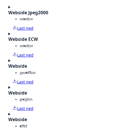
Webside Jpeg2000
octet
bin
Last ned
Webside ECW
octet
bin
Last ned
Webside
geotiff
bin
Last ned
Webside
jpeg
bin
Last ned
Webside
tiff
tif