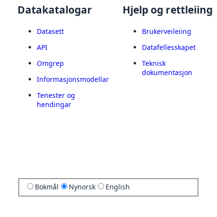
Datakatalogar
Hjelp og rettleiing
Datasett
Brukerveileiing
API
Datafellesskapet
Omgrep
Teknisk
dokumentasjon
Informasjonsmodellar
Tenester og
hendingar
Bokmål
Nynorsk
English