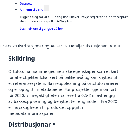
Datasett
Allmenn tilgang
Tilgjengeleg for alle. Tilgang kan likevel krevje registrering og føresp
slik registrering og/eller API-nøklar.
Les meir om tilgangsnivå her
Oversikt
Distribusjonar og API-ar
Detaljar
Diskusjonar
RDF
8
0
Skildring
Ortofoto har samme geometriske egenskaper som et kart
for alle objekter lokalisert på bakkenivå og kan knyttes til
et referansesystem. Bakkeoppløsning på ortofoto varierer
og er oppgitt i metadataene. For prosjekter gjennomført
før 2020, vil nøyaktigheten variere fra 0,5-2 m avhengig
av bakkeoppløsning og benyttet terrengmodell. Fra 2020
er nøyaktigheten til produktet oppgitt i
metadatainformasjonen.
Distribusjonar
8