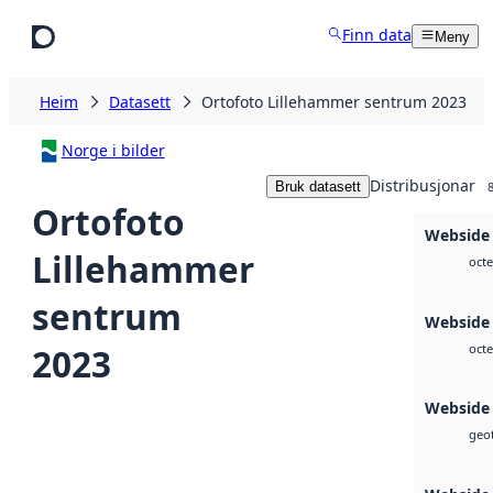
Hopp til hovudinnhald
Finn data
Meny
Heim
Datasett
Ortofoto Lillehammer sentrum 2023
Norge i bilder
Distribusjonar
Bruk datasett
Ortofoto
Webside
Lillehammer
octe
sentrum
Webside
2023
octe
Webside
geot