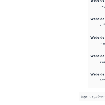
Webside
jpe
Webside
t
tiff
Webside
png
Webside 
octe
Webside 
octe
Ingen registrert