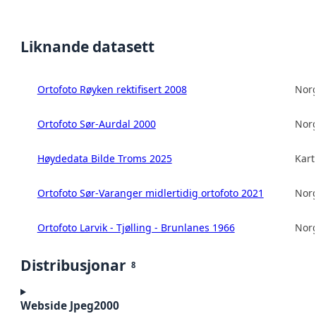
Liknande datasett
Ortofoto Røyken rektifisert 2008
Norg
Ortofoto Sør-Aurdal 2000
Norg
Høydedata Bilde Troms 2025
Kart
Ortofoto Sør-Varanger midlertidig ortofoto 2021
Norg
Ortofoto Larvik - Tjølling - Brunlanes 1966
Norg
Distribusjonar
8
Webside Jpeg2000