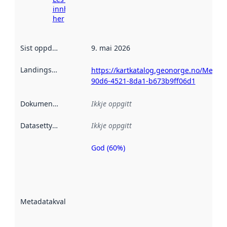
innhenting
her
Sist oppdatert
:
9. mai 2026
Landingsside
:
https://kartkatalog.geonorge.no/Metad
90d6-4521-8da1-b673b9ff06d1
Dokumentasjon
:
Ikkje oppgitt
Datasettype
:
Ikkje oppgitt
God (60%)
Metadatakvalitet
er ein indikator
på kor godt
datasettene er
beskrive ved
Metadatakvalitet
:
hjelp av
metadata.