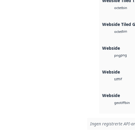
Webside Tiled T
bin
octet
Webside Tiled 
bin
octet
Webside
png
png
Webside
tif
tiff
Webside
bin
geotiff
Ingen registrerte API-ar