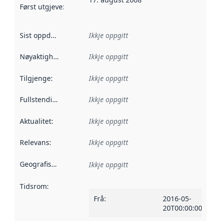
Først utgjeve
:
Denne datoen seier når dataa i dette datasettet 
Sist oppdatert
:
Ikkje oppgitt
Nøyaktigheit
:
Ikkje oppgitt
Tilgjenge
:
Ikkje oppgitt
Fullstendigheit
:
Ikkje oppgitt
Aktualitet
:
Ikkje oppgitt
Relevans
:
Ikkje oppgitt
Geografisk område
:
Ikkje oppgitt
Tidsrom
:
Frå
:
2016-05-
20T00:00:00Z