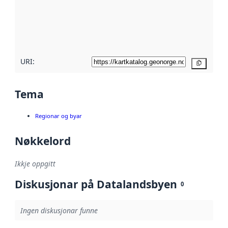
Les meir om
metadatakvalitet
her
URI:
Kopier
Tema
Regionar og byar
Nøkkelord
Ikkje oppgitt
Diskusjonar på Datalandsbyen
0
Ingen diskusjonar funne