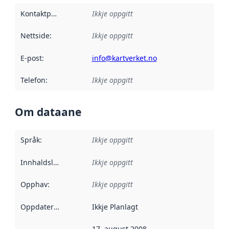
Kontaktpunkt
:
Ikkje oppgitt
Nettside
:
Ikkje oppgitt
E-post
:
info@kartverket.no
Telefon
:
Ikkje oppgitt
Om dataane
Språk
:
Ikkje oppgitt
Innhaldsleverandørar
Ikkje oppgitt
:
Opphav
:
Ikkje oppgitt
Oppdateringsfrekvens
Ikkje Planlagt
:
17. august 2008