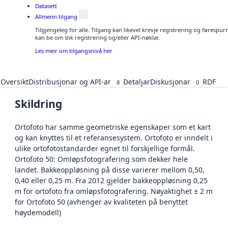
Datasett
Allmenn tilgang
Tilgjengeleg for alle. Tilgang kan likevel krevje registrering og førespu
kan be om slik registrering og/eller API-nøklar.
Les meir om tilgangsnivå her
Oversikt
Distribusjonar og API-ar
Detaljar
Diskusjonar
RDF
8
0
Skildring
Ortofoto har samme geometriske egenskaper som et kart
og kan knyttes til et referansesystem. Ortofoto er inndelt i
ulike ortofotostandarder egnet til forskjellige formål.
Ortofoto 50: Omløpsfotografering som dekker hele
landet. Bakkeoppløsning på disse varierer mellom 0,50,
0,40 eller 0,25 m. Fra 2012 gjelder bakkeoppløsning 0,25
m for ortofoto fra omløpsfotografering. Nøyaktighet ± 2 m
for Ortofoto 50 (avhenger av kvaliteten på benyttet
høydemodell)