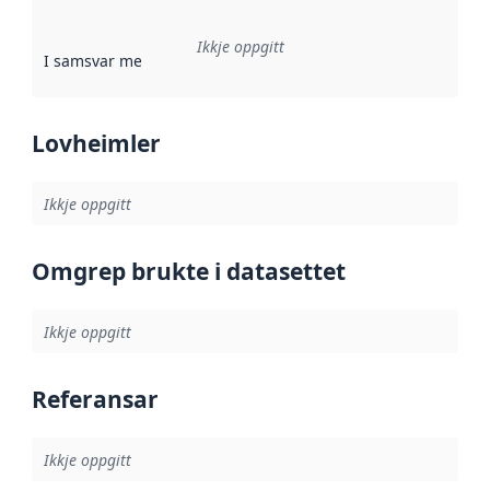
Ikkje oppgitt
I samsvar med
:
Referanse til ei implementeringsregel eller an
Lovheimler
Ikkje oppgitt
Omgrep brukte i datasettet
Ikkje oppgitt
Referansar
Ikkje oppgitt