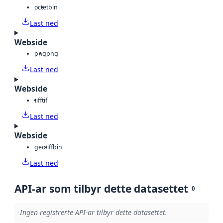
octet
bin
Last ned
Webside
png
png
Last ned
Webside
tiff
tif
Last ned
Webside
geotiff
bin
Last ned
API-ar som tilbyr dette datasettet
0
Ingen registrerte API-ar tilbyr dette datasettet.