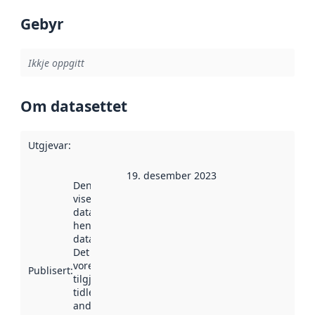
Gebyr
Ikkje oppgitt
Om datasettet
Utgjevar
:
19. desember 2023
Denne datoen
viser når
datasettet vart
henta inn av
data.norge.no.
Det kan ha
vore
Publisert
:
tilgjengeleg
tidlegare
andre stader.