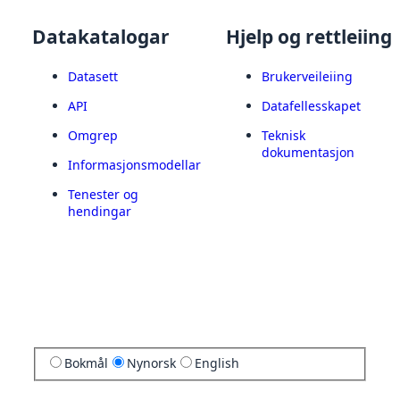
Datakatalogar
Hjelp og rettleiing
Datasett
Brukerveileiing
API
Datafellesskapet
Omgrep
Teknisk
dokumentasjon
Informasjonsmodellar
Tenester og
hendingar
Bokmål
Nynorsk
English