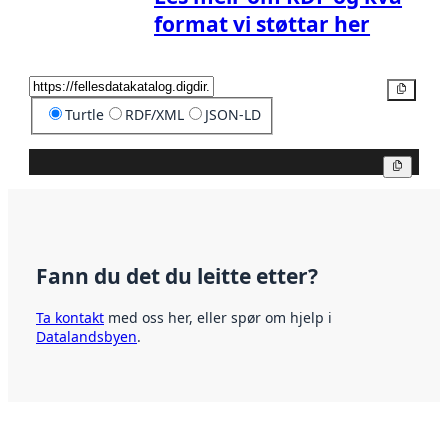
format vi støttar her
Kopier
Turtle
RDF/XML
JSON-LD
Kopier
Fann du det du leitte etter?
Ta kontakt
med oss her, eller spør om hjelp i
Datalandsbyen
.