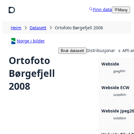
Hopp til hovudinnhald
Finn data
Meny
Heim
Datasett
Ortofoto Børgefjell 2008
Norge i bilder
Distribusjonar
API-a
Bruk datasett
8
Ortofoto
Webside
Børgefjell
bin
jpeg
2008
Webside ECW
bin
octet
Webside Jpeg2
bin
octet