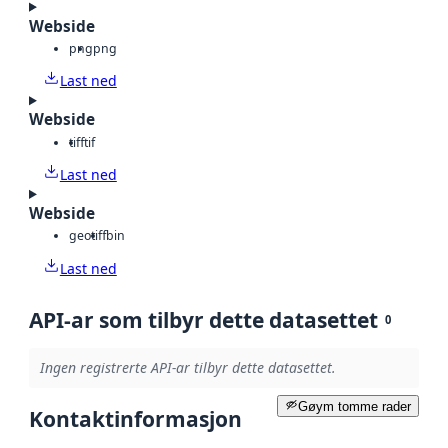
Webside
png
png
Last ned
Webside
tiff
tif
Last ned
Webside
geotiff
bin
Last ned
API-ar som tilbyr dette datasettet
0
Ingen registrerte API-ar tilbyr dette datasettet.
Gøym tomme rader
Kontaktinformasjon