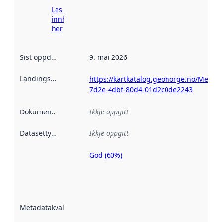
Les meir om
innhenting
her
Sist oppdatert
:
9. mai 2026
Landingsside
:
https://kartkatalog.geonorge.no/Metada
7d2e-4dbf-80d4-01d2c0de2243
Dokumentasjon
:
Ikkje oppgitt
Datasettype
:
Ikkje oppgitt
God (60%)
Metadatakvalitet
er ein indikator
på kor godt
datasettene er
beskrive ved
Metadatakvalitet
:
hjelp av
metadata.