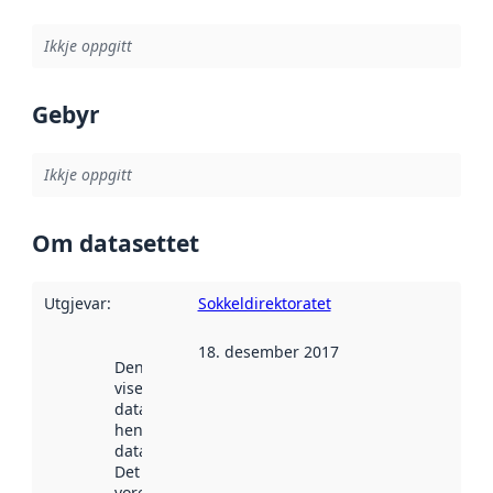
Ikkje oppgitt
Gebyr
Ikkje oppgitt
Om datasettet
Utgjevar
:
Sokkeldirektoratet
18. desember 2017
Denne datoen
viser når
datasettet vart
henta inn av
data.norge.no.
Det kan ha
vore