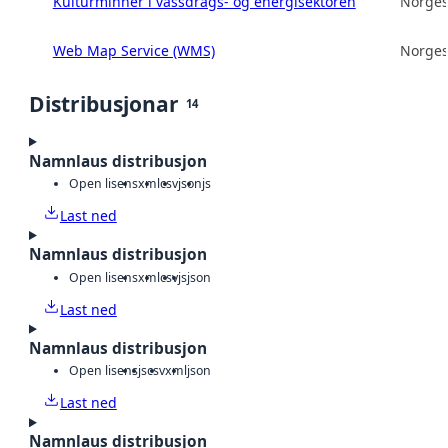
Kulturminner i vassdrags- og energisektoren
Norges
Web Map Service (WMS)
Norges
Distribusjonar
14
Namnlaus distribusjon
Open lisens
xml
csv
json
js
Last ned
Namnlaus distribusjon
Open lisens
xml
csv
js
json
Last ned
Namnlaus distribusjon
Open lisens
js
csv
xml
json
Last ned
Namnlaus distribusjon