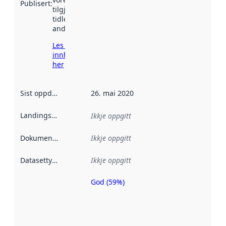
Publisert
:
tilgjengeleg
tidlegare
andre stader.
Les meir om
innhenting
her
Sist oppdatert
:
26. mai 2020
Landingsside
:
Ikkje oppgitt
Dokumentasjon
:
Ikkje oppgitt
Datasettype
:
Ikkje oppgitt
God (59%)
Metadatakvalitet
er ein indikator
på kor godt
datasettene er