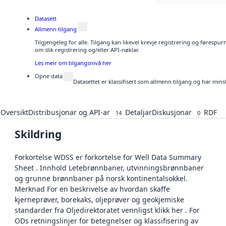
Datasett
Allmenn tilgang
Tilgjengeleg for alle. Tilgang kan likevel krevje registrering og føresp
om slik registrering og/eller API-nøklar.
Les meir om tilgangsnivå her
Opne data
Datasettet er klassifisert som allmenn tilgang og har mins
Oversikt
Distribusjonar og API-ar
Detaljar
Diskusjonar
RDF
14
0
Skildring
Forkortelse WDSS er forkortelse for Well Data Summary
Sheet . Innhold Letebrønnbaner, utvinningsbrønnbaner
og grunne brønnbaner på norsk kontinentalsokkel.
Merknad For en beskrivelse av hvordan skaffe
kjerneprøver, borekaks, oljeprøver og geokjemiske
standarder fra Oljedirektoratet vennligst klikk her . For
ODs retningslinjer for betegnelser og klassifisering av