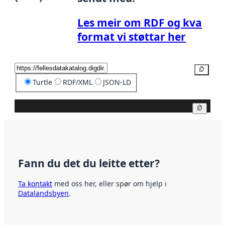
Les meir om RDF og kva
format vi støttar her
Kopier
Turtle
RDF/XML
JSON-LD
Kopier
Fann du det du leitte etter?
Ta kontakt
med oss her, eller spør om hjelp i
Datalandsbyen
.