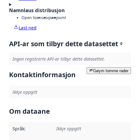
Namnlaus distribusjon
Open lisens
csv
json
js
xml
Last ned
API-ar som tilbyr dette datasettet
0
Ingen registrerte API-ar tilbyr dette datasettet.
Gøym tomme rader
Kontaktinformasjon
Ikkje oppgitt
Om dataane
Språk
:
Ikkje oppgitt