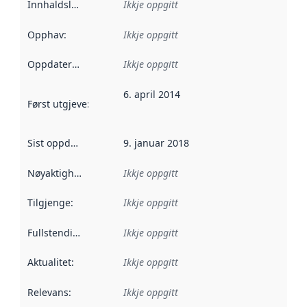
Innhaldsleverandørar
Ikkje oppgitt
:
Opphav
:
Ikkje oppgitt
Oppdateringsfrekvens
Ikkje oppgitt
:
6. april 2014
Først utgjeve
:
Denne datoen seier når dataa i dette datasettet 
Sist oppdatert
:
9. januar 2018
Nøyaktigheit
:
Ikkje oppgitt
Tilgjenge
:
Ikkje oppgitt
Fullstendigheit
:
Ikkje oppgitt
Aktualitet
:
Ikkje oppgitt
Relevans
:
Ikkje oppgitt