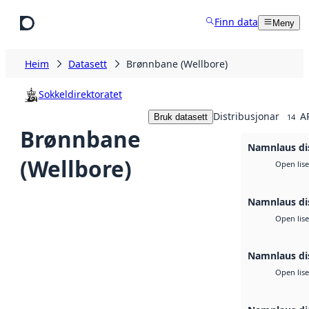
Hopp til hovudinnhald
Finn data
Meny
Heim
Datasett
Brønnbane (Wellbore)
Sokkeldirektoratet
Distribusjonar
A
Bruk datasett
14
Brønnbane
Namnlaus di
(Wellbore)
Open lis
Namnlaus di
Open lis
Namnlaus di
Open lis