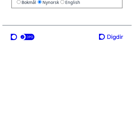
Bokmål
Nynorsk
English
ei teneste frå