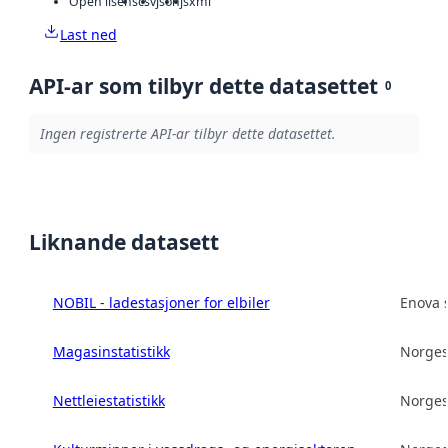
Open lisens
csv
json
js
xml
Last ned
API-ar som tilbyr dette datasettet
0
Ingen registrerte API-ar tilbyr dette datasettet.
Liknande datasett
NOBIL - ladestasjoner for elbiler
Enova 
Magasinstatistikk
Norges
Nettleiestatistikk
Norges