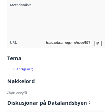
beskrive ved
Metadatakvalitet
:
hjelp av
metadata.
Les meir om
metadatakvalitet
her
URI:
Kopier
Tema
Energi
Energi
Nøkkelord
Ikkje oppgitt
Diskusjonar på Datalandsbyen
0