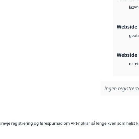
vn
laz
Webside
geoti
Webside
octet
Ingen registrerte
l krevje registrering og førespurnad om API-nøklar, så lenge kven som helst ka