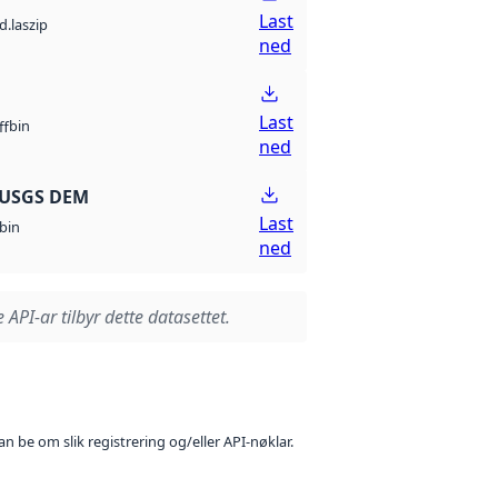
Last
d.laszip
ned
Last
bin
ff
ned
 USGS DEM
Last
bin
ned
 API-ar tilbyr dette datasettet.
n be om slik registrering og/eller API-nøklar.