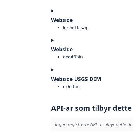
Webside
laz
vnd.laszip
Webside
geotiff
bin
Webside USGS DEM
octet
bin
API-ar som tilbyr dette
Ingen registrerte API-ar tilbyr dette da