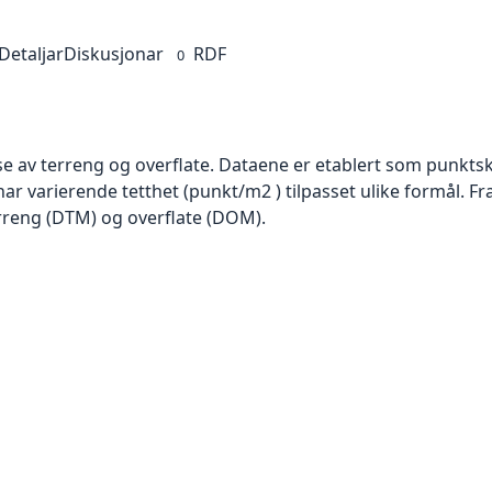
Detaljar
Diskusjonar
RDF
0
se av terreng og overflate. Dataene er etablert som punktsk
har varierende tetthet (punkt/m2 ) tilpasset ulike formål. F
rreng (DTM) og overflate (DOM).