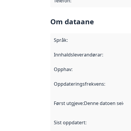
Telefon
:
Om dataane
Språk
:
Innhaldsleverandørar
:
Opphav
:
Oppdateringsfrekvens
:
Først utgjeve
:
Denne datoen seier nå
Sist oppdatert
: