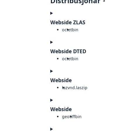
Distribusjonar
5
Webside ZLAS
octet
bin
Webside DTED
octet
bin
Webside
laz
vnd.laszip
Webside
geotiff
bin