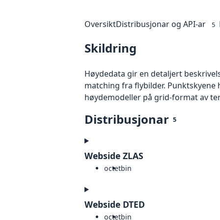
Oversikt
Distribusjonar og API-ar
5
Skildring
Høydedata gir en detaljert beskrivel
matching fra flybilder. Punktskyene 
høydemodeller på grid-format av te
Distribusjonar
5
Webside ZLAS
octet
bin
Webside DTED
octet
bin