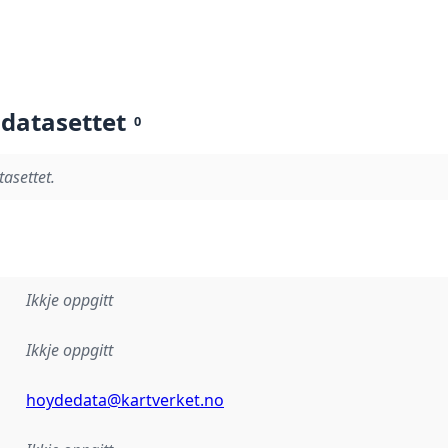
 datasettet
0
tasettet.
Ikkje oppgitt
Ikkje oppgitt
hoydedata@kartverket.no