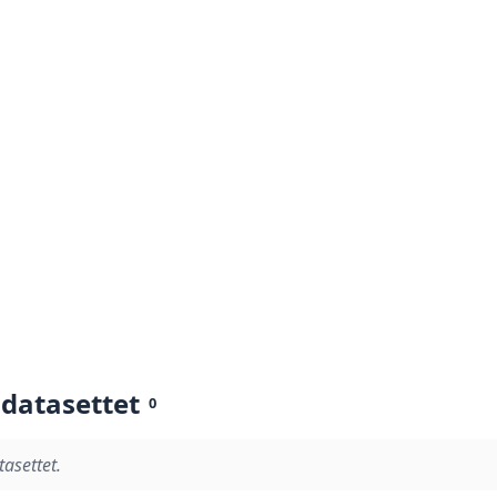
 datasettet
0
tasettet.