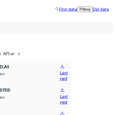
Finn data
Del data
Meny
API-ar
5
0
ZLAS
Last
bin
ned
 DTED
Last
bin
ned