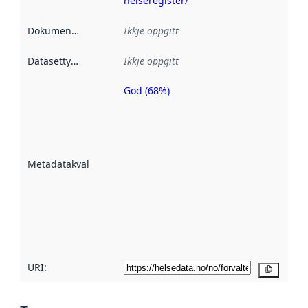
helseregister/
Dokumentasjon
:
Ikkje oppgitt
Datasettype
:
Ikkje oppgitt
God (68%)
Metadatakvalitet
er ein indikator
på kor godt
datasettene er
beskrive ved
Metadatakvalitet
:
hjelp av
metadata.
Les meir om
metadatakvalitet
her
URI:
Kopier