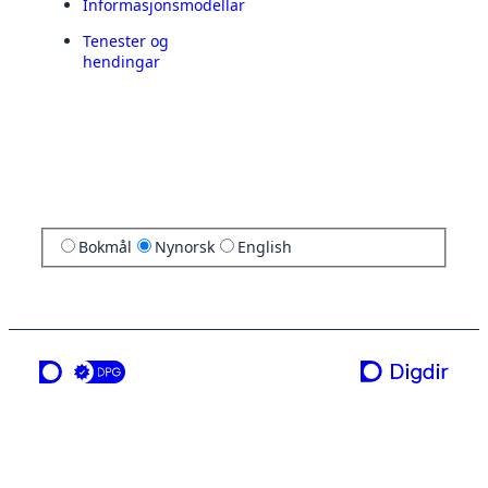
Informasjonsmodellar
Tenester og
hendingar
Bokmål
Nynorsk
English
ei teneste frå