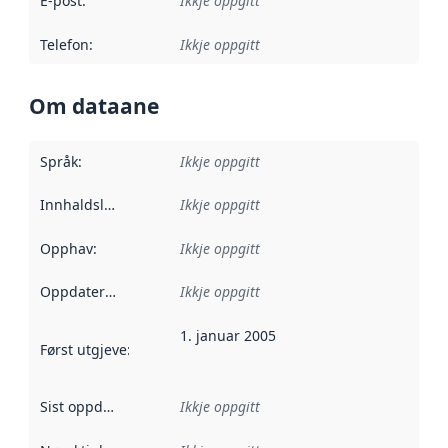
E-post
:
Ikkje oppgitt
Telefon
:
Ikkje oppgitt
Om dataane
Språk
:
Ikkje oppgitt
Innhaldsleverandørar
Ikkje oppgitt
:
Opphav
:
Ikkje oppgitt
Oppdateringsfrekvens
Ikkje oppgitt
:
1. januar 2005
Først utgjeve
:
Denne datoen seier når dataa i dette datasettet 
Sist oppdatert
:
Ikkje oppgitt