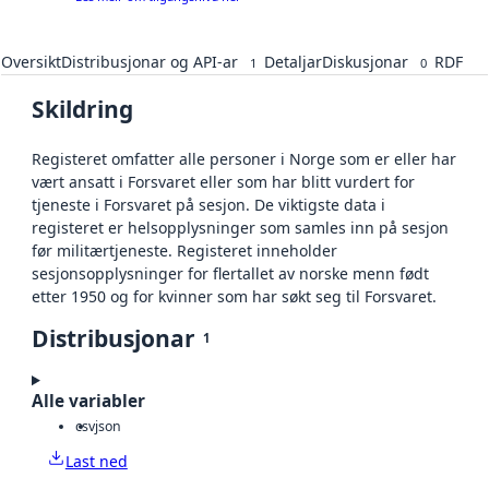
Oversikt
Distribusjonar og API-ar
Detaljar
Diskusjonar
RDF
1
0
Skildring
Registeret omfatter alle personer i Norge som er eller har
vært ansatt i Forsvaret eller som har blitt vurdert for
tjeneste i Forsvaret på sesjon. De viktigste data i
registeret er helsopplysninger som samles inn på sesjon
før militærtjeneste. Registeret inneholder
sesjonsopplysninger for flertallet av norske menn født
etter 1950 og for kvinner som har søkt seg til Forsvaret.
Distribusjonar
1
Alle variabler
csv
json
Last ned