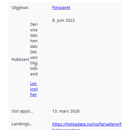
Utgjevar
:
Forsvaret
8. juni 2022
Denne datoen
viser når
datasettet vart
henta inn av
data.norge.no.
Det kan ha
vore
Publisert
:
tilgjengeleg
tidlegare
andre stader.
Les meir om
innhenting
her
Sist oppdatert
:
13. mars 2026
Landingsside
:
https://helsedata.no/no/forvaltere/fors