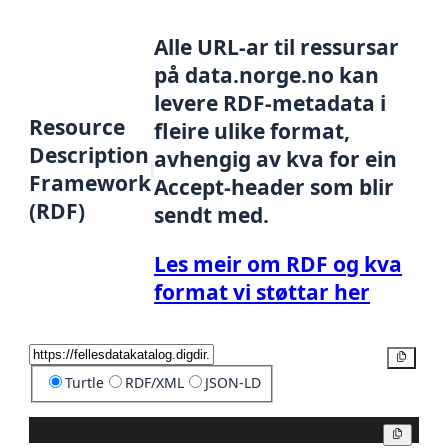
Alle URL-ar til ressursar
på data.norge.no kan
levere RDF-metadata i
Resource
fleire ulike format,
Description
avhengig av kva for ein
Framework
Accept-header som blir
(RDF)
sendt med.
Les meir om RDF og kva
format vi støttar her
Kopier
Turtle
RDF/XML
JSON-LD
Kopier