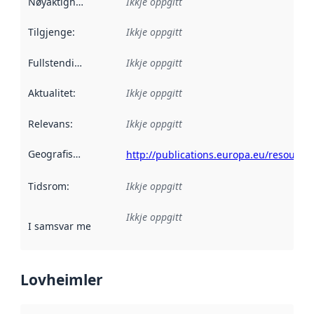
Nøyaktigheit
:
Ikkje oppgitt
Tilgjenge
:
Ikkje oppgitt
Fullstendigheit
:
Ikkje oppgitt
Aktualitet
:
Ikkje oppgitt
Relevans
:
Ikkje oppgitt
Geografisk område
:
http://publications.europa.eu/resource
Tidsrom
:
Ikkje oppgitt
Ikkje oppgitt
I samsvar med
:
Referanse til ei implementeringsregel eller an
Lovheimler