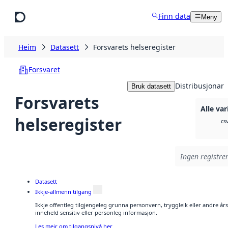
Hopp til hovudinnhald
Finn data
Meny
Heim
Datasett
Forsvarets helseregister
Forsvaret
Distribusjonar
Bruk datasett
Forsvarets
Alle var
helseregister
cs
Ingen registrer
Datasett
Ikkje-allmenn tilgang
Ikkje offentleg tilgjengeleg grunna personvern, tryggleik eller andre å
inneheld sensitiv eller personleg informasjon.
Les meir om tilgangsnivå her