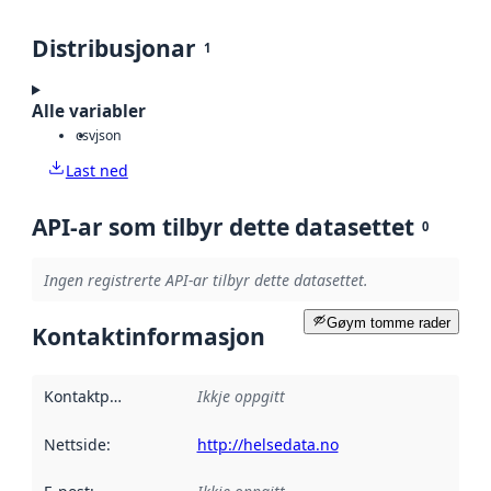
Distribusjonar
1
Alle variabler
csv
json
Last ned
API-ar som tilbyr dette datasettet
0
Ingen registrerte API-ar tilbyr dette datasettet.
Gøym tomme rader
Kontaktinformasjon
Kontaktpunkt
:
Ikkje oppgitt
Nettside
:
http://helsedata.no