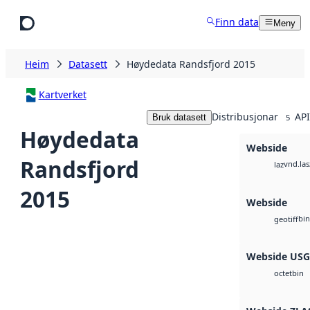
Hopp til hovudinnhald
Finn data
Meny
Heim
Datasett
Høydedata Randsfjord 2015
Kartverket
Distribusjonar
API
Bruk datasett
5
Høydedata
Webside
Randsfjord
vnd.las
laz
2015
Webside
bin
geotiff
Webside US
bin
octet