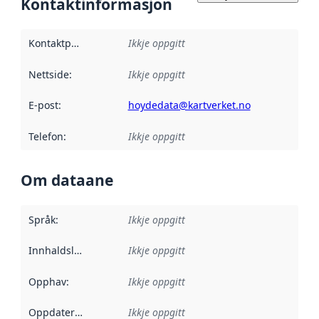
Kontaktinformasjon
Kontaktpunkt
:
Ikkje oppgitt
Nettside
:
Ikkje oppgitt
E-post
:
hoydedata@kartverket.no
Telefon
:
Ikkje oppgitt
Om dataane
Språk
:
Ikkje oppgitt
Innhaldsleverandørar
Ikkje oppgitt
:
Opphav
:
Ikkje oppgitt
Oppdateringsfrekvens
Ikkje oppgitt
: