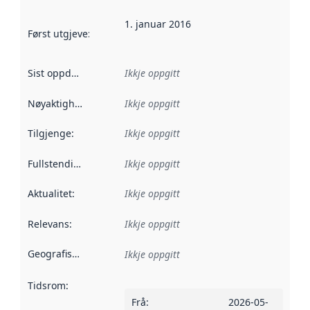
1. januar 2016
Først utgjeve
:
Denne datoen seier når dataa i dette datasettet 
Sist oppdatert
:
Ikkje oppgitt
Nøyaktigheit
:
Ikkje oppgitt
Tilgjenge
:
Ikkje oppgitt
Fullstendigheit
:
Ikkje oppgitt
Aktualitet
:
Ikkje oppgitt
Relevans
:
Ikkje oppgitt
Geografisk område
:
Ikkje oppgitt
Tidsrom
:
Frå
:
2026-05-