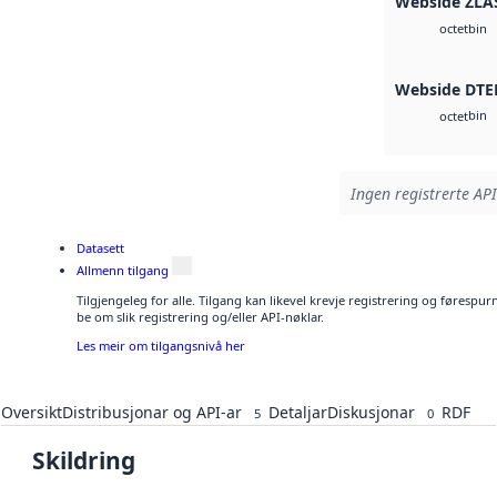
Webside ZLA
bin
octet
Webside DTE
bin
octet
Ingen registrerte API
Datasett
Allmenn tilgang
Tilgjengeleg for alle. Tilgang kan likevel krevje registrering og førespu
be om slik registrering og/eller API-nøklar.
Les meir om tilgangsnivå her
Oversikt
Distribusjonar og API-ar
Detaljar
Diskusjonar
RDF
5
0
Skildring