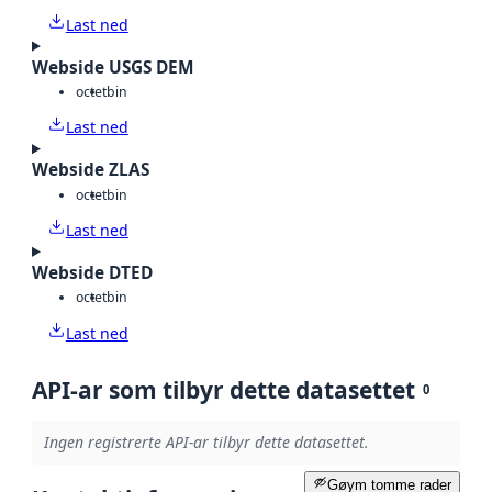
Last ned
Webside USGS DEM
octet
bin
Last ned
Webside ZLAS
octet
bin
Last ned
Webside DTED
octet
bin
Last ned
API-ar som tilbyr dette datasettet
0
Ingen registrerte API-ar tilbyr dette datasettet.
Gøym tomme rader