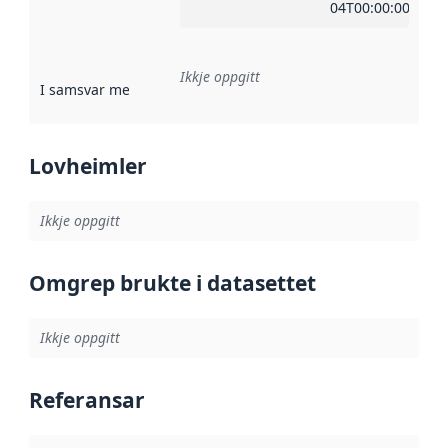
04T00:00:00Z
Ikkje oppgitt
I samsvar med
:
Referanse til ei implementeringsregel eller an
Lovheimler
Ikkje oppgitt
Omgrep brukte i datasettet
Ikkje oppgitt
Referansar