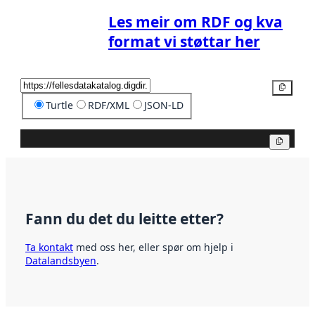
Les meir om RDF og kva
format vi støttar her
Kopier
Turtle
RDF/XML
JSON-LD
Kopier
Fann du det du leitte etter?
Ta kontakt
med oss her, eller spør om hjelp i
Datalandsbyen
.