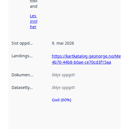
tidlegare
andre stader.
Les meir om
innhenting
her
Sist oppdatert
:
9. mai 2026
Landingsside
:
https://kartkatalog.geonorge.no/Metad
4b70-44b8-b0ae-ce70cd3f15aa
Dokumentasjon
:
Ikkje oppgitt
Datasettype
:
Ikkje oppgitt
God (60%)
Metadatakvalitet
er ein indikator
på kor godt
datasettene er
beskrive ved