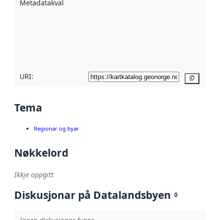
Metadatakvalitet
:
hjelp av
metadata.
Les meir om
metadatakvalitet
her
URI:
Kopier
Tema
Regionar og byar
Nøkkelord
Ikkje oppgitt
Diskusjonar på Datalandsbyen
0