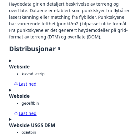
Høydedata gir en detaljert beskrivelse av terreng og
overflate. Dataene er etablert som punktskyer fra flybåren
laserskanning eller matching fra flybilder. Punktskyene
har varierende tetthet (punkt/m2 ) tilpasset ulike formål.
Fra punktskyene er det generert høydemodeller på grid-
format av terreng (DTM) og overflate (DOM).
Distribusjonar
5
Webside
laz
vnd.laszip
Last ned
Webside
geotiff
bin
Last ned
Webside USGS DEM
octet
bin