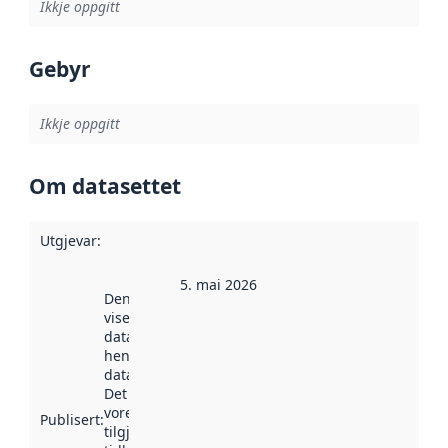
Ikkje oppgitt
Gebyr
Ikkje oppgitt
Om datasettet
Utgjevar
:
5. mai 2026
Denne datoen
viser når
datasettet vart
henta inn av
data.norge.no.
Det kan ha
vore
Publisert
:
tilgjengeleg