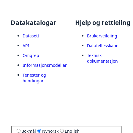
Datakatalogar
Hjelp og rettleiing
Datasett
Brukerveileiing
API
Datafellesskapet
Omgrep
Teknisk
dokumentasjon
Informasjonsmodellar
Tenester og
hendingar
Bokmål
Nynorsk
English