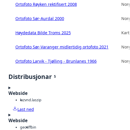
Ortofoto Røyken rektifisert 2008
Norg
Ortofoto Sør-Aurdal 2000
Norg
Høydedata Bilde Troms 2025
Kart
Ortofoto Sør-Varanger midlertidig ortofoto 2021
Norg
Ortofoto Larvik - Tjølling - Brunlanes 1966
Norg
Distribusjonar
5
Webside
laz
vnd.laszip
Last ned
Webside
geotiff
bin