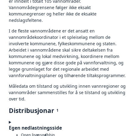
er inndelt i totalt 105 vannområder.
Vannområdegrensene følger ikke eksakt
kommunegrenser og heller ikke de eksakte
nedslagsfeltene.
I de fleste vannområdene er det ansatt en
vannområdekoordinator i et spleiselag mellom de
involverte kommunene, fylkeskommunene og staten.
Arbeidet i vannområdene skal sikre deltakelsen fra
kommunene og lokal medvirkning, koordinere mellom
kommunene og gjøre disse gode på vannforvaltning, og
legge grunnlaget for det regionale arbeidet med
vannforvaltningsplaner og tilhørende tiltaksprogrammer.
Måledata om tilstand og utvikling innen vannregioner og
vannområder sammenstilles for å se tilstand og utvikling
over tid.
Distribusjonar
1
Egen nedlastningsside
Open lisens
gdb
bin