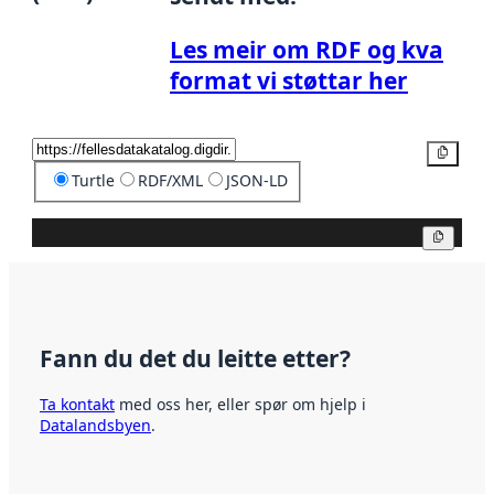
Les meir om RDF og kva
format vi støttar her
Kopier
Turtle
RDF/XML
JSON-LD
Kopier
Fann du det du leitte etter?
Ta kontakt
med oss her, eller spør om hjelp i
Datalandsbyen
.