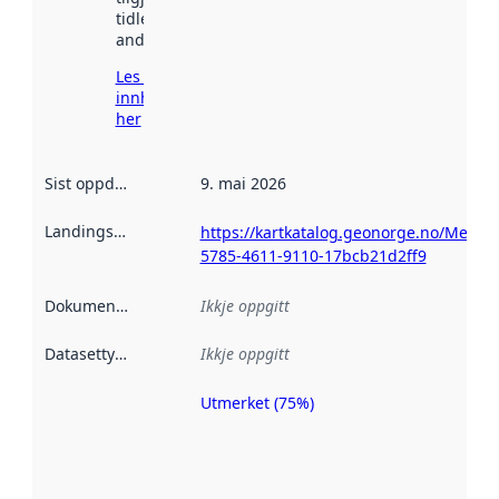
tidlegare
andre stader.
Les meir om
innhenting
her
Sist oppdatert
:
9. mai 2026
Landingsside
:
https://kartkatalog.geonorge.no/Metad
5785-4611-9110-17bcb21d2ff9
Dokumentasjon
:
Ikkje oppgitt
Datasettype
:
Ikkje oppgitt
Utmerket (75%)
Metadatakvalitet
er ein indikator
på kor godt
datasettene er