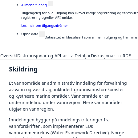
Allmenn tilgang
Tilgjengeleg for alle. Tilgang kan likevel krevje registrering og førespu
registrering og/eller API-nøklar.
Les meir om tilgangsnivå her
Opne data
Datasettet er klassifisert som allmenn tilgang og har mins
Oversikt
Distribusjonar og API-ar
Detaljar
Diskusjonar
RDF
2
0
Skildring
Et vannområde er administrativ inndeling for forvaltning
av vann og vassdrag, inkludert grunnvannsforekomster
og kystnære marine områder. Vannområde er en
underinndeling under vannregion. Flere vannområder
utgjør en vannregion.
Inndelingen bygger på inndelingskriteringer fra
vannforskriften, som implementerer EUs
vannrammedirektiv (Water Framework Directive). Norge