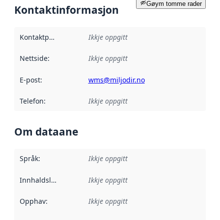
Gøym tomme rader
Kontaktinformasjon
Kontaktpunkt
:
Ikkje oppgitt
Nettside
:
Ikkje oppgitt
E-post
:
wms@miljodir.no
Telefon
:
Ikkje oppgitt
Om dataane
Språk
:
Ikkje oppgitt
Innhaldsleverandørar
Ikkje oppgitt
:
Opphav
:
Ikkje oppgitt