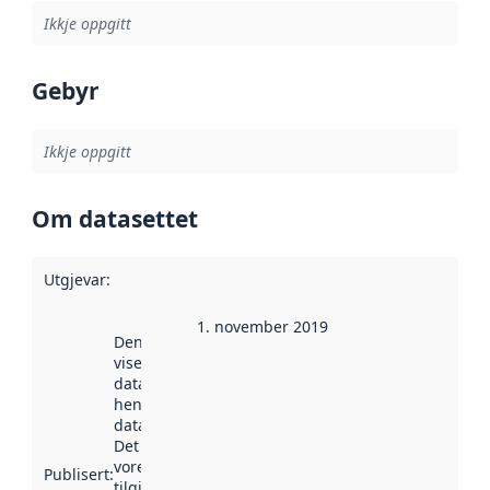
Ikkje oppgitt
Gebyr
Ikkje oppgitt
Om datasettet
Utgjevar
:
1. november 2019
Denne datoen
viser når
datasettet vart
henta inn av
data.norge.no.
Det kan ha
vore
Publisert
:
tilgjengeleg