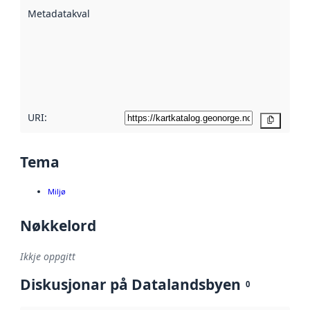
beskrive ved
Metadatakvalitet
:
hjelp av
metadata.
Les meir om
metadatakvalitet
her
URI:
Kopier
Tema
Miljø
Nøkkelord
Ikkje oppgitt
Diskusjonar på Datalandsbyen
0