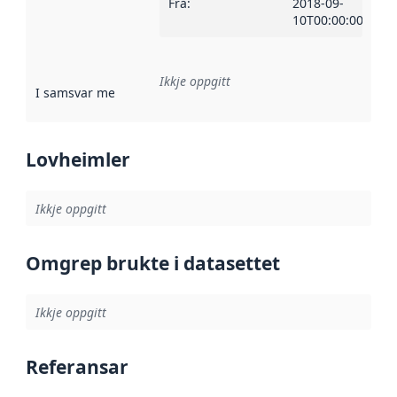
Frå
:
2018-09-
10T00:00:00Z
Ikkje oppgitt
I samsvar med
:
Referanse til ei implementeringsregel eller an
Lovheimler
Ikkje oppgitt
Omgrep brukte i datasettet
Ikkje oppgitt
Referansar