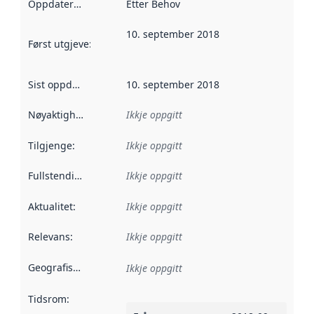
Oppdateringsfrekvens
Etter Behov
:
10. september 2018
Først utgjeve
:
Denne datoen seier når dataa i dette datasettet 
Sist oppdatert
:
10. september 2018
Nøyaktigheit
:
Ikkje oppgitt
Tilgjenge
:
Ikkje oppgitt
Fullstendigheit
:
Ikkje oppgitt
Aktualitet
:
Ikkje oppgitt
Relevans
:
Ikkje oppgitt
Geografisk område
:
Ikkje oppgitt
Tidsrom
: