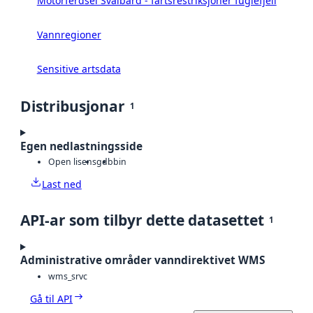
Motorferdsel Svalbard - fartsrestriksjoner fuglefjell
Vannregioner
Sensitive artsdata
Distribusjonar
1
Egen nedlastningsside
Open lisens
gdb
bin
Last ned
API-ar som tilbyr dette datasettet
1
Administrative områder vanndirektivet WMS
wms_srvc
Gå til API