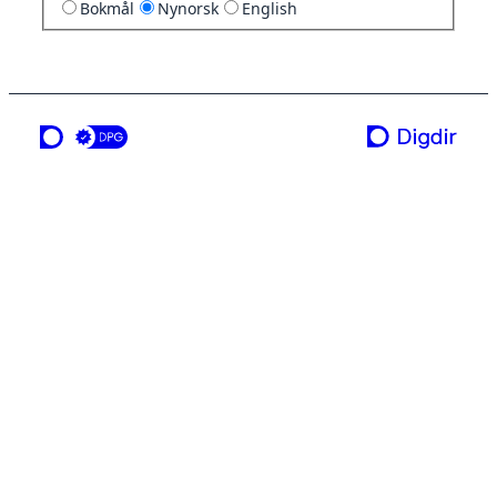
Bokmål
Nynorsk
English
ei teneste frå