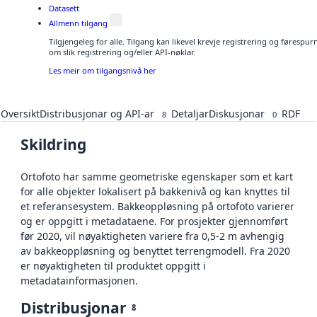
Datasett
Allmenn tilgang
Tilgjengeleg for alle. Tilgang kan likevel krevje registrering og føresp
om slik registrering og/eller API-nøklar.
Les meir om tilgangsnivå her
Oversikt
Distribusjonar og API-ar
Detaljar
Diskusjonar
RDF
8
0
Skildring
Ortofoto har samme geometriske egenskaper som et kart
for alle objekter lokalisert på bakkenivå og kan knyttes til
et referansesystem. Bakkeoppløsning på ortofoto varierer
og er oppgitt i metadataene. For prosjekter gjennomført
før 2020, vil nøyaktigheten variere fra 0,5-2 m avhengig
av bakkeoppløsning og benyttet terrengmodell. Fra 2020
er nøyaktigheten til produktet oppgitt i
metadatainformasjonen.
Distribusjonar
8