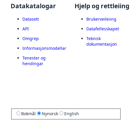
Datakatalogar
Hjelp og rettleiing
Datasett
Brukerveileiing
API
Datafellesskapet
Omgrep
Teknisk
dokumentasjon
Informasjonsmodellar
Tenester og
hendingar
Bokmål
Nynorsk
English