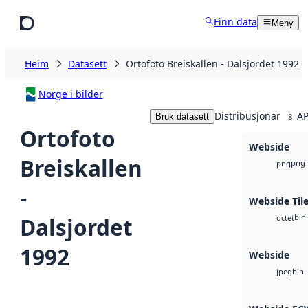
Hopp til hovudinnhald
Finn data
Meny
Heim
Datasett
Ortofoto Breiskallen - Dalsjordet 1992
Norge i bilder
Distribusjonar
AP
Bruk datasett
8
Ortofoto
Webside
Breiskallen
png
png
-
Webside Til
bin
Dalsjordet
octet
1992
Webside
bin
jpeg