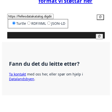
format vi støttar her
Kopier
Turtle
RDF/XML
JSON-LD
Kopier
Fann du det du leitte etter?
Ta kontakt
med oss her, eller spør om hjelp i
Datalandsbyen
.