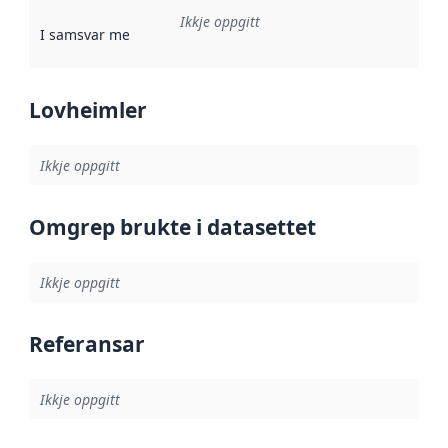
Ikkje oppgitt
I samsvar med
:
Referanse til ei implementeringsregel eller an
Lovheimler
Ikkje oppgitt
Omgrep brukte i datasettet
Ikkje oppgitt
Referansar
Ikkje oppgitt