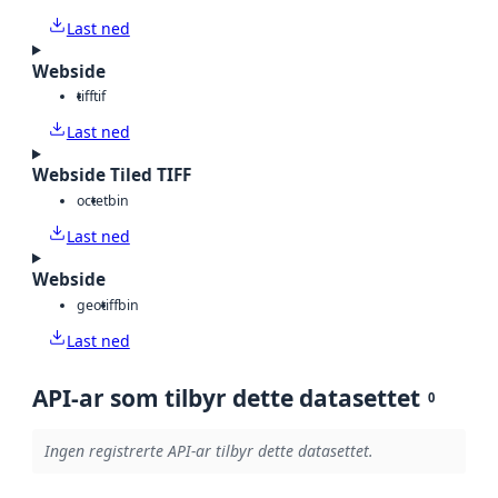
Last ned
Webside
tiff
tif
Last ned
Webside Tiled TIFF
octet
bin
Last ned
Webside
geotiff
bin
Last ned
API-ar som tilbyr dette datasettet
0
Ingen registrerte API-ar tilbyr dette datasettet.