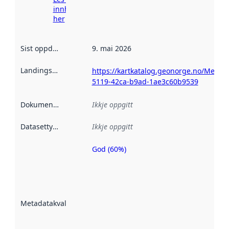
innhenting
her
Sist oppdatert
:
9. mai 2026
Landingsside
:
https://kartkatalog.geonorge.no/Metada
5119-42ca-b9ad-1ae3c60b9539
Dokumentasjon
:
Ikkje oppgitt
Datasettype
:
Ikkje oppgitt
God (60%)
Metadatakvalitet
er ein indikator
på kor godt
datasettene er
beskrive ved
Metadatakvalitet
:
hjelp av
metadata.