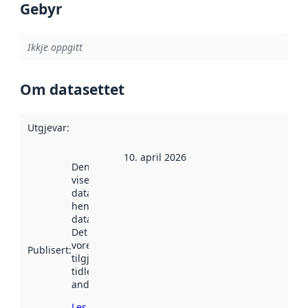
Gebyr
Ikkje oppgitt
Om datasettet
Utgjevar
:
10. april 2026
Denne datoen
viser når
datasettet vart
henta inn av
data.norge.no.
Det kan ha
vore
Publisert
:
tilgjengeleg
tidlegare
andre stader.
Les meir om