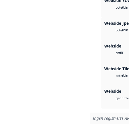
Webside EC
bin
octet
Webside Jp
bin
octet
Webside
tif
tiff
Webside Tile
bin
octet
Webside
b
geotiff
Ingen registrerte AP