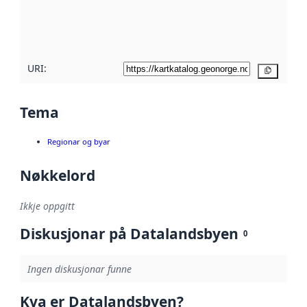
Les meir om
metadatakvalitet
her
URI:
Kopier
Tema
Regionar og byar
Nøkkelord
Ikkje oppgitt
Diskusjonar på Datalandsbyen
0
Ingen diskusjonar funne
Kva er Datalandsbyen?