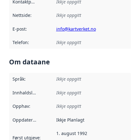
Kontaktpunkt
:
Ikkje oppgitt
Nettside
:
Ikkje oppgitt
E-post
:
info@kartverket.no
Telefon
:
Ikkje oppgitt
Om dataane
Språk
:
Ikkje oppgitt
Innhaldsleverandørar
Ikkje oppgitt
:
Opphav
:
Ikkje oppgitt
Oppdateringsfrekvens
Ikkje Planlagt
:
1. august 1992
Først utgjeve
:
Denne datoen seier når dataa i dette datasettet 