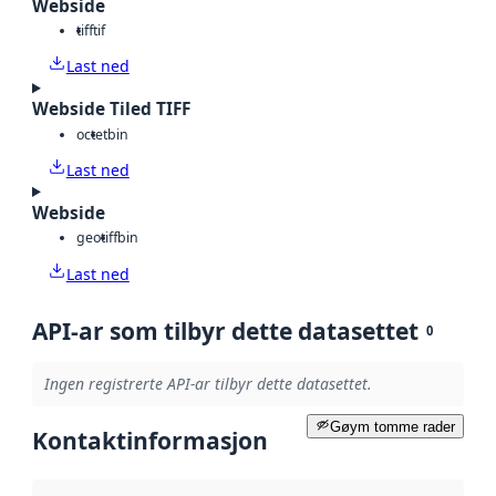
Webside
tiff
tif
Last ned
Webside Tiled TIFF
octet
bin
Last ned
Webside
geotiff
bin
Last ned
API-ar som tilbyr dette datasettet
0
Ingen registrerte API-ar tilbyr dette datasettet.
Gøym tomme rader
Kontaktinformasjon