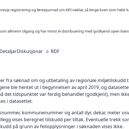
l krevje registrering og førespurnad om API-nøklar, så lenge kven som helst ka
t som allmenn tilgang og har minst éi distribuering med godkjend open lisen
Detaljar
Diskusjonar
RDF
0
 fra søknad om og utbetaling av regionale miljøtilskudd ti
e ble hentet ut i begynnelsen av april 2019, og datasett
på det tidspunktet var ferdig behandlet (godkjent), men ikk
es i datasettet.
onsnummer, kommunenummer og antall dyr, dekar, meter osv.
I tillegg vises beregnet tilskudd per tiltak. Eventuelle trekk
lskudd på grunn av feilopplysninger i søknaden vises ikke.