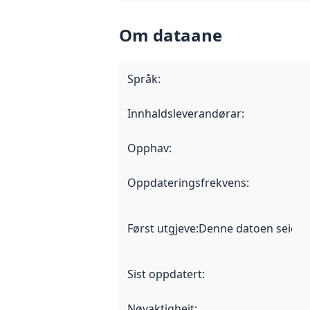
Om dataane
Språk
:
Innhaldsleverandørar
:
Opphav
:
Oppdateringsfrekvens
:
Først utgjeve
:
Denne datoen seier nå
Sist oppdatert
:
Nøyaktigheit
: