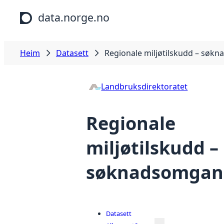
Hopp til hovudinnhald
data.norge.no
Heim
Datasett
Regionale miljøtilskudd – søk
Landbruksdirektoratet
Regionale
miljøtilskudd –
søknadsomgan
Datasett