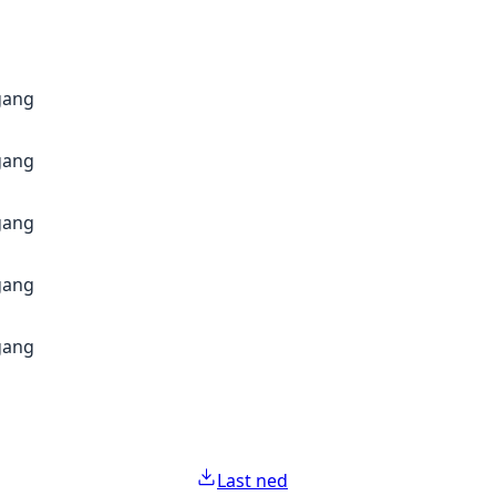
gang
gang
gang
gang
gang
Last ned