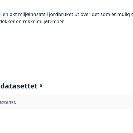
il en økt miljøinnsats i jordbruket ut over det som er muli
dekker en rekke miljøtemaer.
 datasettet
0
tasettet.