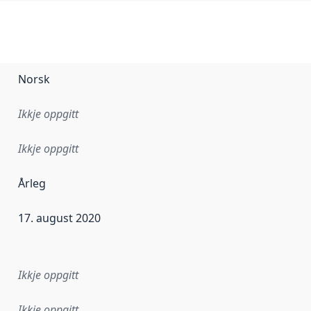
Norsk
Ikkje oppgitt
Ikkje oppgitt
Årleg
17. august 2020
r dataa i dette datasettet først blei utgitt. Det kan ha skje
Ikkje oppgitt
Ikkje oppgitt