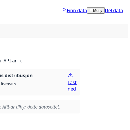
Finn data
Del data
Meny
API-ar
1
0
 distribusjon
Last
csv
lisens
ned
 API-ar tilbyr dette datasettet.