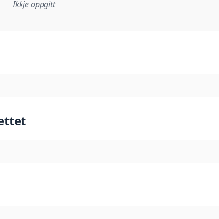
Ikkje oppgitt
lementeringsregel eller anna spesifikasjon som ligg til grun
ettet