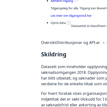
Allmenn tilgang
Tilgjengeleg for alle. Tilgang kan likeve
Les meir om tilgangsnivå her
Opne data
Datasettet er klassifiser
Oversikt
Distribusjonar og API-ar
1
Skildring
Datasett som inneholder opplysninger
søknadsomgangen 2018. Opplysningen
har blitt utbetalt, og søknader som 
verdiene for de enkelte tiltak som vis
For hvert foretak vises organisasj
miljøtiltak det er søkt tilskudd for. 
av søknadsfrist eller avkorting av ti