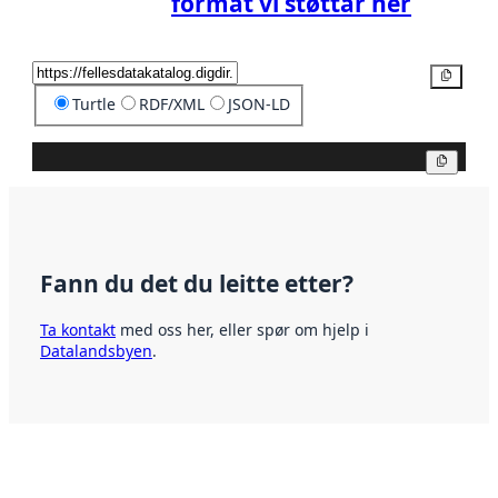
format vi støttar her
Kopier
Turtle
RDF/XML
JSON-LD
Kopier
Fann du det du leitte etter?
Ta kontakt
med oss her, eller spør om hjelp i
Datalandsbyen
.