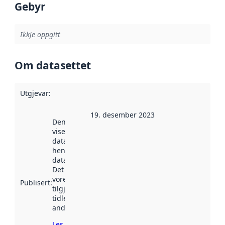
Gebyr
Ikkje oppgitt
Om datasettet
Utgjevar
:
19. desember 2023
Denne datoen
viser når
datasettet vart
henta inn av
data.norge.no.
Det kan ha
vore
Publisert
:
tilgjengeleg
tidlegare
andre stader.
Les meir om