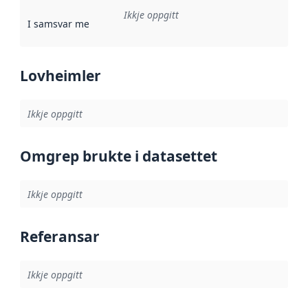
Ikkje oppgitt
I samsvar med
:
Referanse til ei implementeringsregel eller an
Lovheimler
Ikkje oppgitt
Omgrep brukte i datasettet
Ikkje oppgitt
Referansar
Ikkje oppgitt