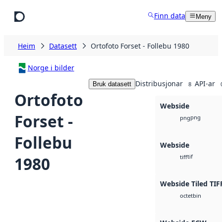
Hopp til hovudinnhald
Finn data
Meny
Heim
Datasett
Ortofoto Forset - Follebu 1980
Norge i bilder
Distribusjonar
API-ar
Bruk datasett
8
Ortofoto
Webside
Forset -
png
png
Follebu
Webside
tif
1980
tiff
Webside Tiled TIF
bin
octet