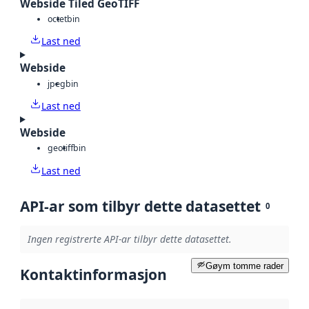
Webside Tiled GeoTIFF
octet
bin
Last ned
Webside
jpeg
bin
Last ned
Webside
geotiff
bin
Last ned
API-ar som tilbyr dette datasettet
0
Ingen registrerte API-ar tilbyr dette datasettet.
Gøym tomme rader
Kontaktinformasjon