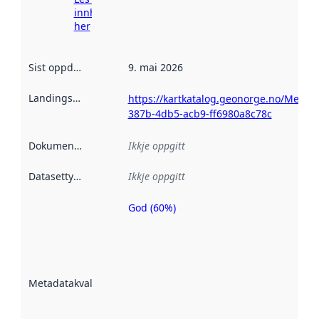
innhenting
her
Sist oppdatert
:
9. mai 2026
Landingsside
:
https://kartkatalog.geonorge.no/Metad
387b-4db5-acb9-ff6980a8c78c
Dokumentasjon
:
Ikkje oppgitt
Datasettype
:
Ikkje oppgitt
God (60%)
Metadatakvalitet
er ein indikator
på kor godt
datasettene er
beskrive ved
Metadatakvalitet
:
hjelp av
metadata.