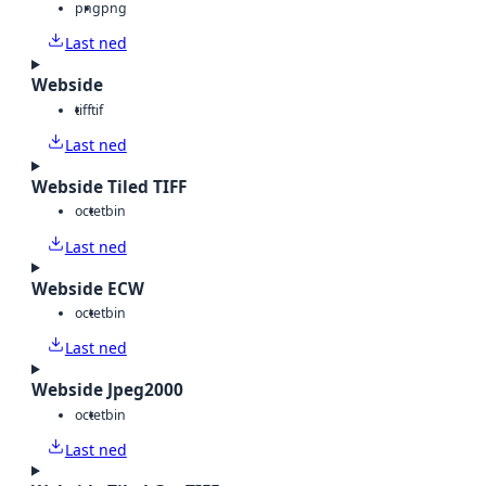
png
png
Last ned
Webside
tiff
tif
Last ned
Webside Tiled TIFF
octet
bin
Last ned
Webside ECW
octet
bin
Last ned
Webside Jpeg2000
octet
bin
Last ned