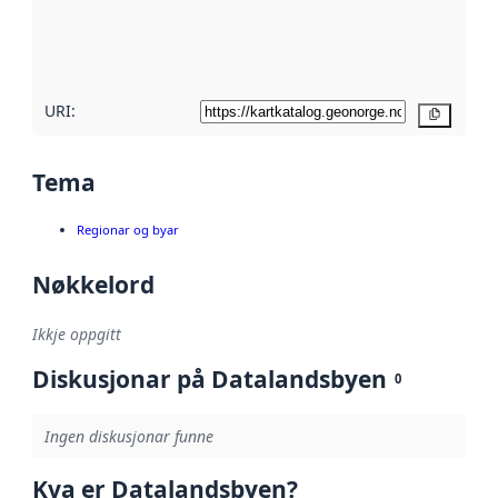
Les meir om
metadatakvalitet
her
URI:
Kopier
Tema
Regionar og byar
Nøkkelord
Ikkje oppgitt
Diskusjonar på Datalandsbyen
0
Ingen diskusjonar funne
Kva er Datalandsbyen?