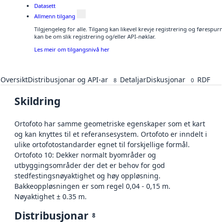
Datasett
Allmenn tilgang
Tilgjengeleg for alle. Tilgang kan likevel krevje registrering og førespu
kan be om slik registrering og/eller API-nøklar.
Les meir om tilgangsnivå her
Oversikt
Distribusjonar og API-ar
Detaljar
Diskusjonar
RDF
8
0
Skildring
Ortofoto har samme geometriske egenskaper som et kart
og kan knyttes til et referansesystem. Ortofoto er inndelt i
ulike ortofotostandarder egnet til forskjellige formål.
Ortofoto 10: Dekker normalt byområder og
utbyggingsområder der det er behov for god
stedfestingsnøyaktighet og høy oppløsning.
Bakkeoppløsningen er som regel 0,04 - 0,15 m.
Nøyaktighet ± 0.35 m.
Distribusjonar
8