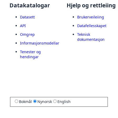
Datakatalogar
Hjelp og rettleiing
Datasett
Brukerveileiing
API
Datafellesskapet
Omgrep
Teknisk
dokumentasjon
Informasjonsmodellar
Tenester og
hendingar
Bokmål
Nynorsk
English