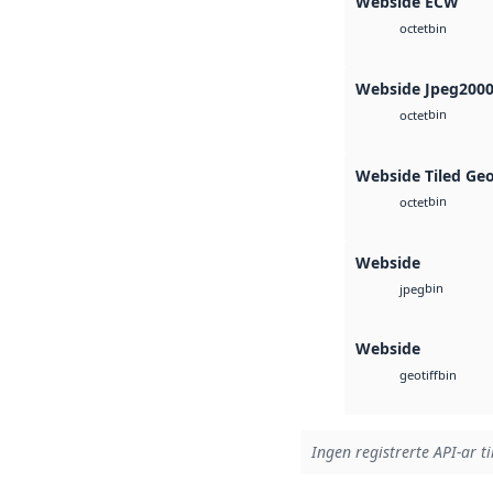
Webside ECW
bin
octet
Webside Jpeg200
bin
octet
Webside Tiled Ge
bin
octet
Webside
bin
jpeg
Webside
bin
geotiff
Ingen registrerte API-ar ti