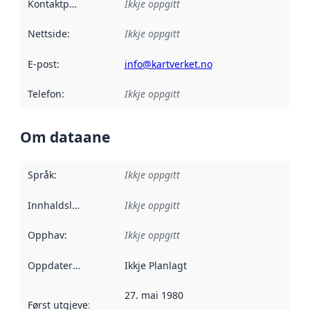
Kontaktpunkt
:
Ikkje oppgitt
Nettside
:
Ikkje oppgitt
E-post
:
info@kartverket.no
Telefon
:
Ikkje oppgitt
Om dataane
Språk
:
Ikkje oppgitt
Innhaldsleverandørar
Ikkje oppgitt
:
Opphav
:
Ikkje oppgitt
Oppdateringsfrekvens
Ikkje Planlagt
:
27. mai 1980
Først utgjeve
:
Denne datoen seier når dataa i dette datasettet 