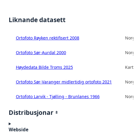
Liknande datasett
Ortofoto Røyken rektifisert 2008
Norg
Ortofoto Sør-Aurdal 2000
Norg
Høydedata Bilde Troms 2025
Kart
Ortofoto Sør-Varanger midlertidig ortofoto 2021
Norg
Ortofoto Larvik - Tjølling - Brunlanes 1966
Norg
Distribusjonar
8
Webside