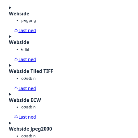
Webside
png
png
Last ned
Webside
tiff
tif
Last ned
Webside Tiled TIFF
octet
bin
Last ned
Webside ECW
octet
bin
Last ned
Webside Jpeg2000
octet
bin