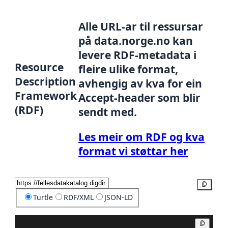
Alle URL-ar til ressursar
på data.norge.no kan
levere RDF-metadata i
Resource
fleire ulike format,
Description
avhengig av kva for ein
Framework
Accept-header som blir
(RDF)
sendt med.
Les meir om RDF og kva
format vi støttar her
Kopier
Turtle
RDF/XML
JSON-LD
Kopier