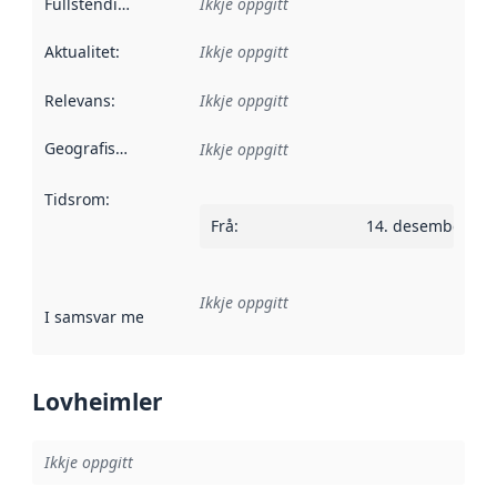
Fullstendigheit
:
Ikkje oppgitt
Aktualitet
:
Ikkje oppgitt
Relevans
:
Ikkje oppgitt
Geografisk område
:
Ikkje oppgitt
Tidsrom
:
Frå
:
14. desember 20
Ikkje oppgitt
I samsvar med
:
Referanse til ei implementeringsregel eller an
Lovheimler
Ikkje oppgitt