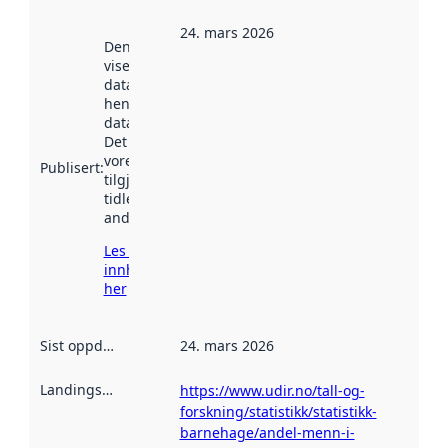
24. mars 2026
Denne datoen
viser når
datasettet vart
henta inn av
data.norge.no.
Det kan ha
vore
Publisert
:
tilgjengeleg
tidlegare
andre stader.
Les meir om
innhenting
her
Sist oppdatert
:
24. mars 2026
Landingsside
:
https://www.udir.no/tall-og-
forskning/statistikk/statistikk-
barnehage/andel-menn-i-