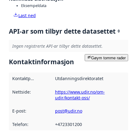
Eksempeldata
Last ned
API-ar som tilbyr dette datasettet
0
Ingen registrerte API-ar tilbyr dette datasettet.
Gøym tomme rader
Kontaktinformasjon
Kontaktpunkt
:
Utdanningsdirektoratet
Nettside
:
https://www.udir.no/om-
udir/kontakt-oss/
E-post
:
post@udir.no
Telefon
:
+4723301200