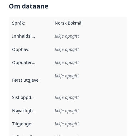
Om dataane
Språk
:
Norsk Bokmål
Innhaldsleverandørar
Ikkje oppgitt
:
Opphav
:
Ikkje oppgitt
Oppdateringsfrekvens
Ikkje oppgitt
:
Ikkje oppgitt
Først utgjeve
:
Denne datoen seier når dataa i dette datasettet 
Sist oppdatert
:
Ikkje oppgitt
Nøyaktigheit
:
Ikkje oppgitt
Tilgjenge
:
Ikkje oppgitt