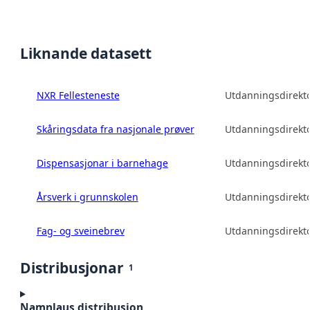
Liknande datasett
NXR Fellesteneste
Utdanningsdirekto
Skåringsdata fra nasjonale prøver
Utdanningsdirekto
Dispensasjonar i barnehage
Utdanningsdirekto
Årsverk i grunnskolen
Utdanningsdirekto
Fag- og sveinebrev
Utdanningsdirekto
Distribusjonar
1
Namnlaus distribusjon