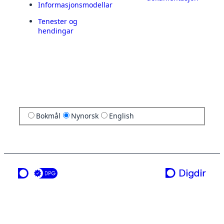
Informasjonsmodellar
Tenester og
hendingar
Bokmål
Nynorsk
English
ei teneste frå