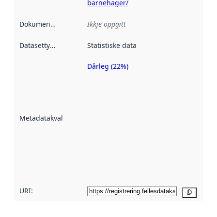
barnehager/
Dokumentasjon
:
Ikkje oppgitt
Datasettype
:
Statistiske data
Dårleg (22%)
Metadatakvalitet
er ein indikator
på kor godt
datasettene er
beskrive ved
Metadatakvalitet
:
hjelp av
metadata.
Les meir om
metadatakvalitet
her
URI:
Kopier