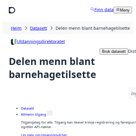
Hopp til hovudinnhald
Finn data
Meny
Heim
Datasett
Delen menn blant barnehagetilsette
Utdanningsdirektoratet
Dis
Bruk datasett
Delen menn blant
barnehagetilsette
In
Datasett
Allmenn tilgang
Tilgjengeleg for alle. Tilgang kan likevel krevje registrering og førespu
og/eller API-nøklar.
Les meir om tilgangsnivå her