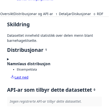
Oversikt
Distribusjonar og API-ar
Detaljar
Diskusjonar
RDF
1
0
Skildring
Datasettet inneheld statistikk over delen menn blant
barnehagetilsette.
Distribusjonar
1
Namnlaus distribusjon
Eksempeldata
Last ned
API-ar som tilbyr dette datasettet
0
Ingen registrerte API-ar tilbyr dette datasettet.