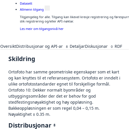
Datasett
Allmenn tilgang
Tilgjengeleg for alle. Tilgang kan likevel krevje registrering og føresp
slik registrering og/eller API-nøklar.
Les meir om tilgangsnivå her
Oversikt
Distribusjonar og API-ar
Detaljar
Diskusjonar
RDF
8
0
Skildring
Ortofoto har samme geometriske egenskaper som et kart
og kan knyttes til et referansesystem. Ortofoto er inndelt i
ulike ortofotostandarder egnet til forskjellige formål.
Ortofoto 10: Dekker normalt byområder og
utbyggingsområder der det er behov for god
stedfestingsnøyaktighet og høy oppløsning.
Bakkeoppløsningen er som regel 0,04 – 0,15 m.
Nøyaktighet ± 0.35 m.
Distribusjonar
8