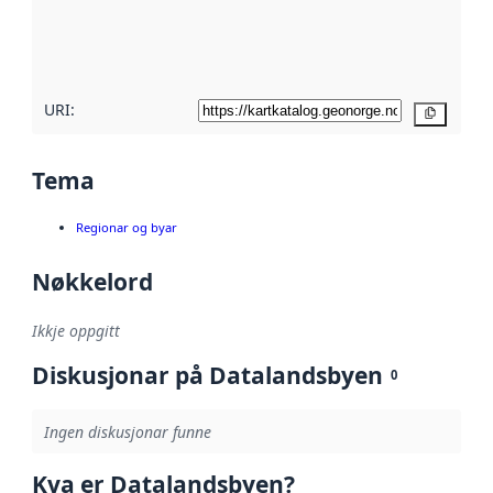
Les meir om
metadatakvalitet
her
URI:
Kopier
Tema
Regionar og byar
Nøkkelord
Ikkje oppgitt
Diskusjonar på Datalandsbyen
0
Ingen diskusjonar funne
Kva er Datalandsbyen?