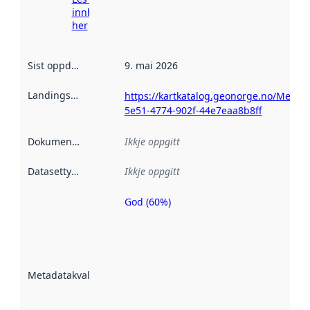
innhenting
her
Sist oppdatert
:
9. mai 2026
Landingsside
:
https://kartkatalog.geonorge.no/Metad
5e51-4774-902f-44e7eaa8b8ff
Dokumentasjon
:
Ikkje oppgitt
Datasettype
:
Ikkje oppgitt
God (60%)
Metadatakvalitet
er ein indikator
på kor godt
datasettene er
beskrive ved
Metadatakvalitet
:
hjelp av
metadata.