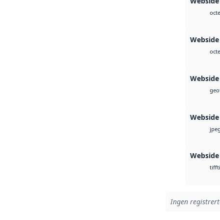
Webside
octe
Webside
octe
Webside
geot
Webside
jpe
Webside
t
tiff
Ingen registrert