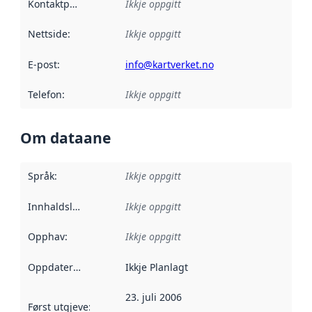
Kontaktpunkt
:
Ikkje oppgitt
Nettside
:
Ikkje oppgitt
E-post
:
info@kartverket.no
Telefon
:
Ikkje oppgitt
Om dataane
Språk
:
Ikkje oppgitt
Innhaldsleverandørar
Ikkje oppgitt
:
Opphav
:
Ikkje oppgitt
Oppdateringsfrekvens
Ikkje Planlagt
:
23. juli 2006
Først utgjeve
:
Denne datoen seier når dataa i dette datasettet 