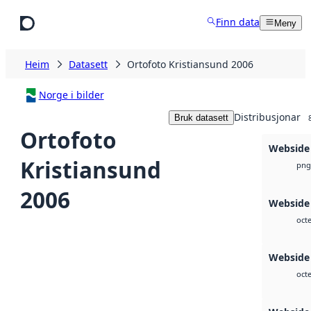
Hopp til hovudinnhald
Finn data
Meny
Heim
Datasett
Ortofoto Kristiansund 2006
Norge i bilder
Distribusjonar
Bruk datasett
Ortofoto
Webside
Kristiansund
png
2006
Webside 
octe
Webside 
octe