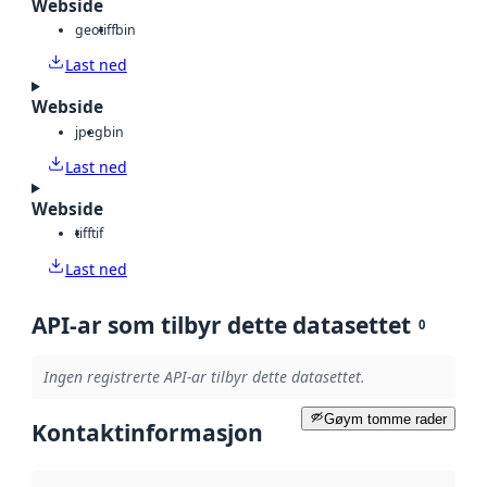
Webside
geotiff
bin
Last ned
Webside
jpeg
bin
Last ned
Webside
tiff
tif
Last ned
API-ar som tilbyr dette datasettet
0
Ingen registrerte API-ar tilbyr dette datasettet.
Gøym tomme rader
Kontaktinformasjon