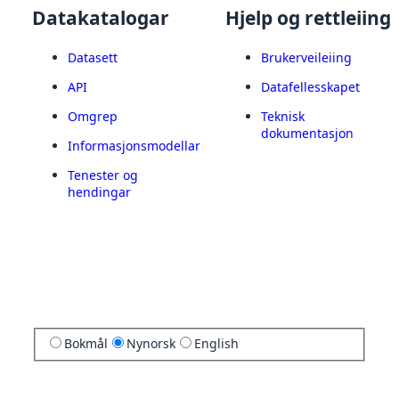
Datakatalogar
Hjelp og rettleiing
Datasett
Brukerveileiing
API
Datafellesskapet
Omgrep
Teknisk
dokumentasjon
Informasjonsmodellar
Tenester og
hendingar
Bokmål
Nynorsk
English