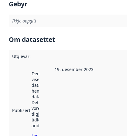
Gebyr
Ikkje oppgitt
Om datasettet
Utgjevar
:
19. desember 2023
Denne datoen
viser når
datasettet vart
henta inn av
data.norge.no.
Det kan ha
vore
Publisert
:
tilgjengeleg
tidlegare
andre stader.
Les meir om