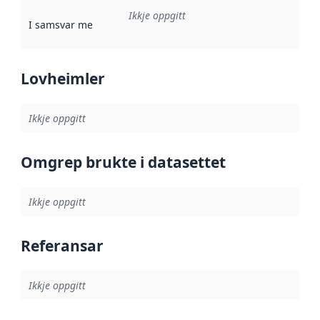
Ikkje oppgitt
I samsvar med
:
Referanse til ei implementeringsregel eller an
Lovheimler
Ikkje oppgitt
Omgrep brukte i datasettet
Ikkje oppgitt
Referansar
Ikkje oppgitt