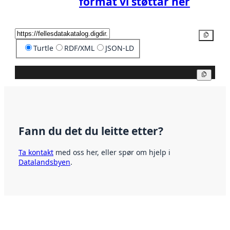
format vi støttar her
Kopier
Turtle
RDF/XML
JSON-LD
Kopier
Fann du det du leitte etter?
Ta kontakt
med oss her, eller spør om hjelp i
Datalandsbyen
.