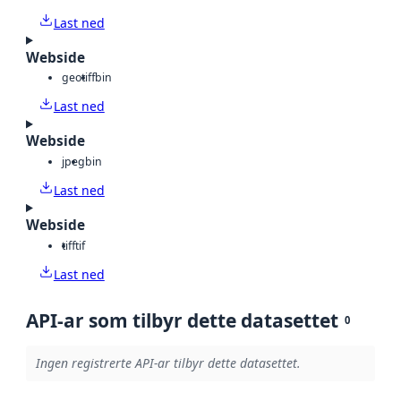
Last ned
Webside
geotiff
bin
Last ned
Webside
jpeg
bin
Last ned
Webside
tiff
tif
Last ned
API-ar som tilbyr dette datasettet
0
Ingen registrerte API-ar tilbyr dette datasettet.