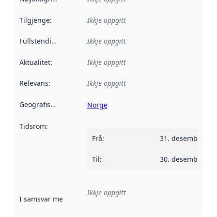
Tilgjenge
:
Ikkje oppgitt
Fullstendigheit
:
Ikkje oppgitt
Aktualitet
:
Ikkje oppgitt
Relevans
:
Ikkje oppgitt
Geografisk område
:
Norge
Tidsrom
:
Frå
:
31. desember 20
Til
:
30. desember 20
Ikkje oppgitt
I samsvar med
:
Referanse til ei implementeringsregel eller an