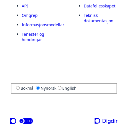
API
Datafellesskapet
Omgrep
Teknisk
dokumentasjon
Informasjonsmodellar
Tenester og
hendingar
Bokmål
Nynorsk
English
ei teneste frå