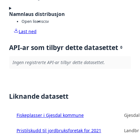
Namnlaus distribusjon
Open lisens
csv
Last ned
API-ar som tilbyr dette datasettet
0
Ingen registrerte API-ar tilbyr dette datasettet.
Liknande datasett
Fiskeplasser i Gjesdal kommune
Gjesda
Pristilskudd til jordbruksforetak for 2021
Landbru