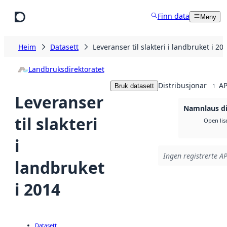
Hopp til hovudinnhald
Finn data
Meny
Heim
Datasett
Leveranser til slakteri i landbruket i 20
Landbruksdirektoratet
Distribusjonar
AP
Bruk datasett
1
Leveranser
Namnlaus di
til slakteri
Open lis
i
Ingen registrerte AP
landbruket
i 2014
Datasett