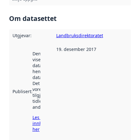
Om datasettet
Utgjevar
:
Landbruksdirektoratet
19. desember 2017
Denne datoen
viser når
datasettet vart
henta inn av
data.norge.no.
Det kan ha
vore
Publisert
:
tilgjengeleg
tidlegare
andre stader.
Les meir om
innhenting
her