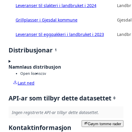
Leveranser til slakteri i landbruket i 2024
Landbru
Grillplasser i Gjesdal kommune
Gjesda
Leveranser til eggpakkeri i landbruket i 2023
Landbru
Distribusjonar
1
Namnlaus distribusjon
Open lisens
csv
Last ned
API-ar som tilbyr dette datasettet
0
Ingen registrerte API-ar tilbyr dette datasettet.
Gøym tomme rader
Kontaktinformasjon