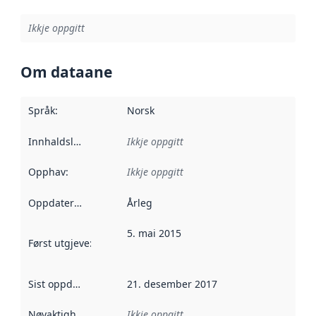
Ikkje oppgitt
Om dataane
Språk
:
Norsk
Innhaldsleverandørar
Ikkje oppgitt
:
Opphav
:
Ikkje oppgitt
Oppdateringsfrekvens
Årleg
:
5. mai 2015
Først utgjeve
:
Denne datoen seier når dataa i dette datasettet 
Sist oppdatert
:
21. desember 2017
Nøyaktigheit
:
Ikkje oppgitt