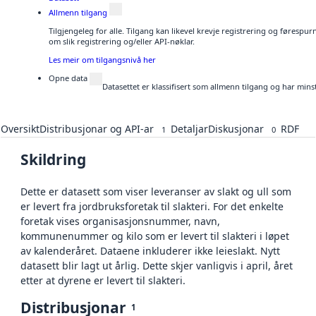
Allmenn tilgang
Tilgjengeleg for alle. Tilgang kan likevel krevje registrering og føresp
om slik registrering og/eller API-nøklar.
Les meir om tilgangsnivå her
Opne data
Datasettet er klassifisert som allmenn tilgang og har mins
Oversikt
Distribusjonar og API-ar
Detaljar
Diskusjonar
RDF
1
0
Skildring
Dette er datasett som viser leveranser av slakt og ull som
er levert fra jordbruksforetak til slakteri. For det enkelte
foretak vises organisasjonsnummer, navn,
kommunenummer og kilo som er levert til slakteri i løpet
av kalenderåret. Dataene inkluderer ikke leieslakt. Nytt
datasett blir lagt ut årlig. Dette skjer vanligvis i april, året
etter at dyrene er levert til slakteri.
Distribusjonar
1