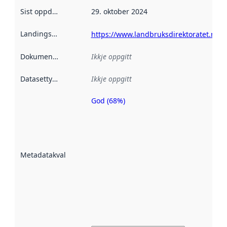
Sist oppdatert
:
29. oktober 2024
Landingsside
:
https://www.landbruksdirektoratet.no/
Dokumentasjon
:
Ikkje oppgitt
Datasettype
:
Ikkje oppgitt
God (68%)
Metadatakvalitet
er ein indikator
på kor godt
datasettene er
beskrive ved
Metadatakvalitet
:
hjelp av
metadata.
Les meir om
metadatakvalitet
her