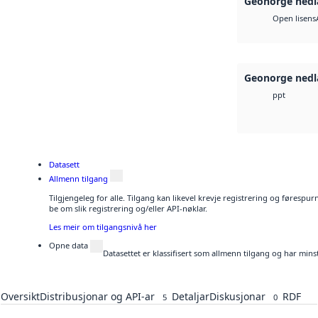
Geonorge nedl
Open lisens
Geonorge nedl
ppt
Datasett
Allmenn tilgang
Tilgjengeleg for alle. Tilgang kan likevel krevje registrering og førespu
be om slik registrering og/eller API-nøklar.
Les meir om tilgangsnivå her
Opne data
Datasettet er klassifisert som allmenn tilgang og har mins
Oversikt
Distribusjonar og API-ar
Detaljar
Diskusjonar
RDF
5
0