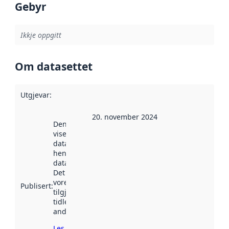
Gebyr
Ikkje oppgitt
Om datasettet
Utgjevar
:
20. november 2024
Denne datoen
viser når
datasettet vart
henta inn av
data.norge.no.
Det kan ha
vore
Publisert
:
tilgjengeleg
tidlegare
andre stader.
Les meir om