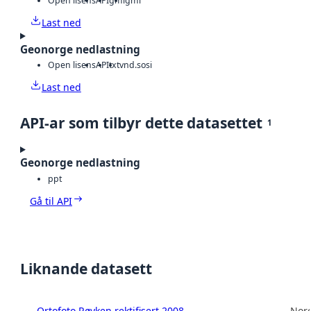
Open lisens
API
gml
gml
Last ned
Geonorge nedlastning
Open lisens
API
txt
vnd.sosi
Last ned
API-ar som tilbyr dette datasettet
1
Geonorge nedlastning
ppt
Gå til API
Liknande datasett
Ortofoto Røyken rektifisert 2008
Norg