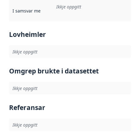
Ikkje oppgitt
I samsvar med
:
Referanse til ei implementeringsregel eller an
Lovheimler
Ikkje oppgitt
Omgrep brukte i datasettet
Ikkje oppgitt
Referansar
Ikkje oppgitt