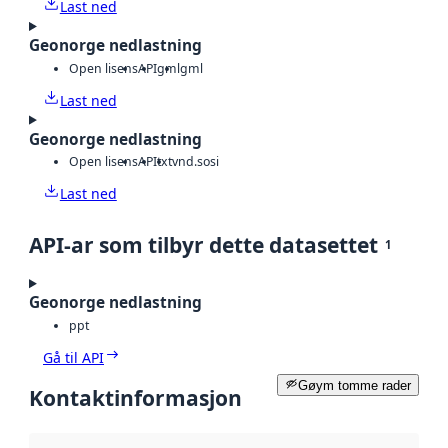
Last ned
Geonorge nedlastning
Open lisens
API
gml
gml
Last ned
Geonorge nedlastning
Open lisens
API
txt
vnd.sosi
Last ned
API-ar som tilbyr dette datasettet
1
Geonorge nedlastning
ppt
Gå til API
Gøym tomme rader
Kontaktinformasjon