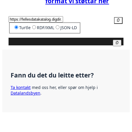
format vi støttar her
Kopier
Turtle
RDF/XML
JSON-LD
Kopier
Fann du det du leitte etter?
Ta kontakt
med oss her, eller spør om hjelp i
Datalandsbyen
.