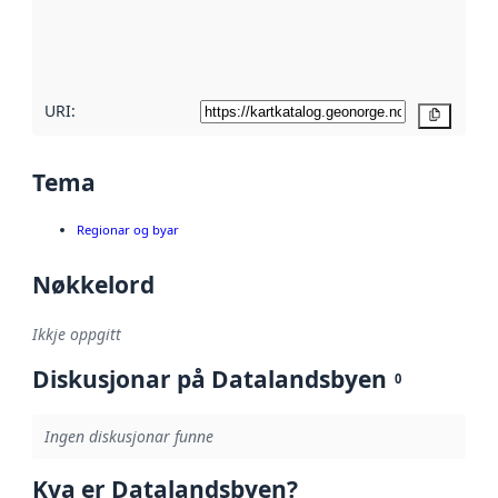
Les meir om
metadatakvalitet
her
URI:
Kopier
Tema
Regionar og byar
Nøkkelord
Ikkje oppgitt
Diskusjonar på Datalandsbyen
0
Ingen diskusjonar funne
Kva er Datalandsbyen?