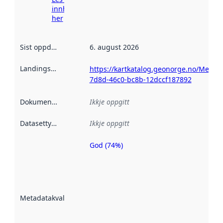
innhenting
her
Sist oppdatert
:
6. august 2026
Landingsside
:
https://kartkatalog.geonorge.no/Metada
7d8d-46c0-bc8b-12dccf187892
Dokumentasjon
:
Ikkje oppgitt
Datasettype
:
Ikkje oppgitt
God (74%)
Metadatakvalitet
er ein indikator
på kor godt
datasettene er
beskrive ved
Metadatakvalitet
:
hjelp av
metadata.