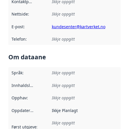
Kontaktpunkt
:
Ikkje oppgitt
Nettside
:
Ikkje oppgitt
E-post
:
kundesenter@kartverket.no
Telefon
:
Ikkje oppgitt
Om dataane
Språk
:
Ikkje oppgitt
Innhaldsleverandørar
Ikkje oppgitt
:
Opphav
:
Ikkje oppgitt
Oppdateringsfrekvens
Ikkje Planlagt
:
Ikkje oppgitt
Først utgjeve
:
Denne datoen seier når dataa i dette datasettet 