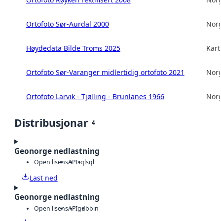
Ortofoto Sør-Aurdal 2000
Norg
Høydedata Bilde Troms 2025
Kart
Ortofoto Sør-Varanger midlertidig ortofoto 2021
Norg
Ortofoto Larvik - Tjølling - Brunlanes 1966
Norg
Distribusjonar
4
Geonorge nedlastning
Open lisens
API
sql
sql
Last ned
Geonorge nedlastning
Open lisens
API
gdb
bin