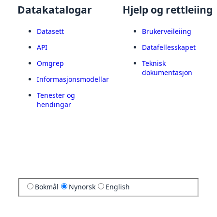
Datakatalogar
Hjelp og rettleiing
Datasett
Brukerveileiing
API
Datafellesskapet
Omgrep
Teknisk
dokumentasjon
Informasjonsmodellar
Tenester og
hendingar
Bokmål
Nynorsk
English