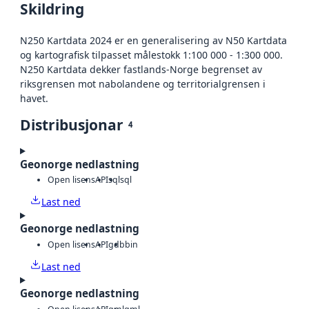
Skildring
N250 Kartdata 2024 er en generalisering av N50 Kartdata
og kartografisk tilpasset målestokk 1:100 000 - 1:300 000.
N250 Kartdata dekker fastlands-Norge begrenset av
riksgrensen mot nabolandene og territorialgrensen i
havet.
Distribusjonar
4
Geonorge nedlastning
Open lisens
API
sql
sql
Last ned
Geonorge nedlastning
Open lisens
API
gdb
bin
Last ned
Geonorge nedlastning