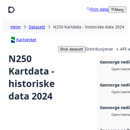
Hopp til hovudinnhald
Finn data
Meny
Heim
Datasett
N250 Kartdata - historiske data 2024
Kartverket
Distribusjonar
API-a
Bruk datasett
4
N250
Geonorge nedl
Kartdata -
Open lisens
historiske
Geonorge nedl
data 2024
Open lisens
Geonorge nedl
Open lisens