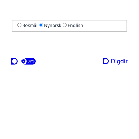
Bokmål
Nynorsk
English
ei teneste frå