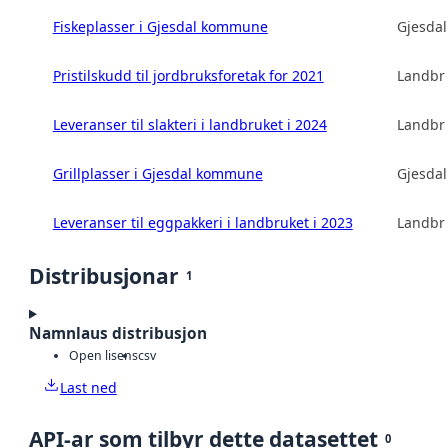
Fiskeplasser i Gjesdal kommune
Gjesda
Pristilskudd til jordbruksforetak for 2021
Landbru
Leveranser til slakteri i landbruket i 2024
Landbru
Grillplasser i Gjesdal kommune
Gjesda
Leveranser til eggpakkeri i landbruket i 2023
Landbru
Distribusjonar
1
Namnlaus distribusjon
Open lisens
csv
Last ned
API-ar som tilbyr dette datasettet
0