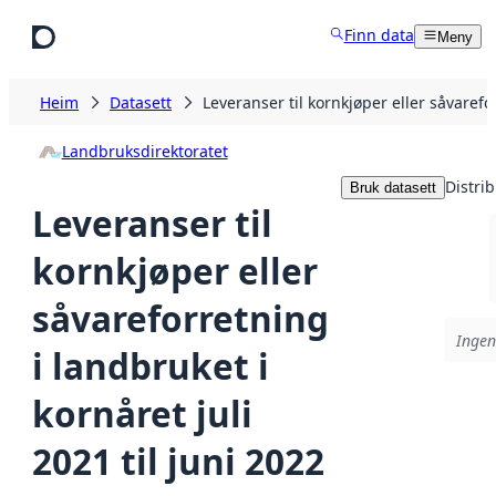
Hopp til hovudinnhald
Finn data
Meny
Heim
Datasett
Leveranser til kornkjøper eller såvarefor
Landbruksdirektoratet
Distri
Bruk datasett
Leveranser til
kornkjøper eller
såvareforretning
Ingen
i landbruket i
kornåret juli
2021 til juni 2022