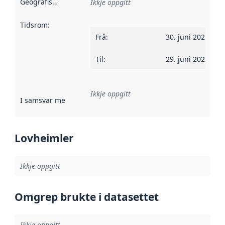
Geografisk område
:
Ikkje oppgitt
Tidsrom
:
Frå
:
30. juni 2021
Til
:
29. juni 2022
Ikkje oppgitt
I samsvar med
:
Referanse til ei implementeringsregel eller an
Lovheimler
Ikkje oppgitt
Omgrep brukte i datasettet
Ikkje oppgitt