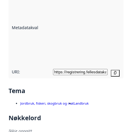
Metadatakvalitet
er ein indikator
på kor godt
datasettene er
beskrive ved
Metadatakvalitet
:
hjelp av
metadata.
Les meir om
metadatakvalitet
her
URI:
Kopier
Tema
Jordbruk, fiskeri, skogbruk og mat
Landbruk
Nøkkelord
Ikkje oppgitt