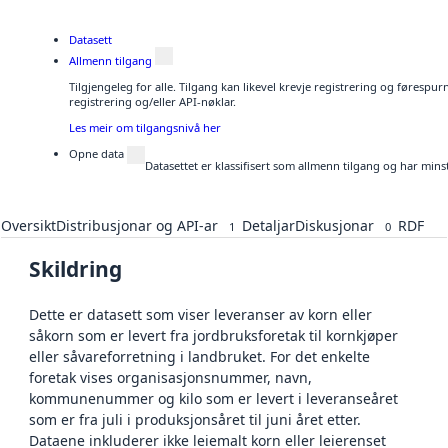
Datasett
Allmenn tilgang
Tilgjengeleg for alle. Tilgang kan likevel krevje registrering og førespu
registrering og/eller API-nøklar.
Les meir om tilgangsnivå her
Opne data
Datasettet er klassifisert som allmenn tilgang og har mins
Oversikt
Distribusjonar og API-ar
Detaljar
Diskusjonar
RDF
1
0
Skildring
Dette er datasett som viser leveranser av korn eller
såkorn som er levert fra jordbruksforetak til kornkjøper
eller såvareforretning i landbruket. For det enkelte
foretak vises organisasjonsnummer, navn,
kommunenummer og kilo som er levert i leveranseåret
som er fra juli i produksjonsåret til juni året etter.
Dataene inkluderer ikke leiemalt korn eller leierenset