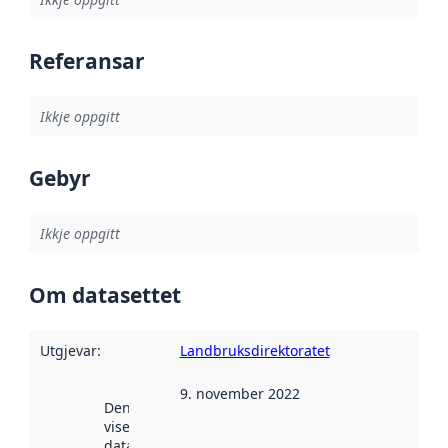
Referansar
Ikkje oppgitt
Gebyr
Ikkje oppgitt
Om datasettet
Utgjevar
:
Landbruksdirektoratet
9. november 2022
Denne datoen
viser når
datasettet vart