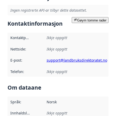
Ingen registrerte API-ar tilbyr dette datasettet.
Gøym tomme rader
Kontaktinformasjon
Kontaktpunkt
:
Ikkje oppgitt
Nettside
:
Ikkje oppgitt
E-post
:
support@landbruksdirektoratet.no
Telefon
:
Ikkje oppgitt
Om dataane
Språk
:
Norsk
Innhaldsleverandørar
Ikkje oppgitt
: