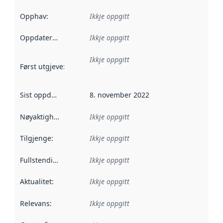
Opphav
:
Ikkje oppgitt
Oppdateringsfrekvens
Ikkje oppgitt
:
Ikkje oppgitt
Først utgjeve
:
Denne datoen seier når dataa i dette datasettet 
Sist oppdatert
:
8. november 2022
Nøyaktigheit
:
Ikkje oppgitt
Tilgjenge
:
Ikkje oppgitt
Fullstendigheit
:
Ikkje oppgitt
Aktualitet
:
Ikkje oppgitt
Relevans
:
Ikkje oppgitt