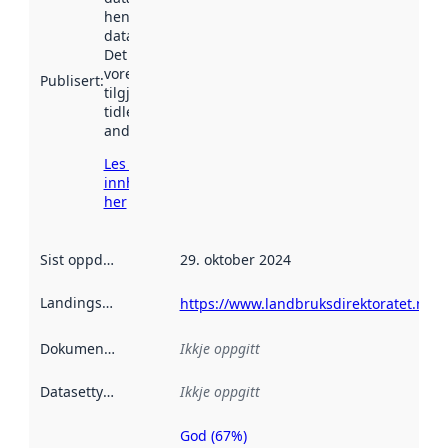
henta inn av
data.norge.no.
Det kan ha
vore
Publisert
:
tilgjengeleg
tidlegare
andre stader.
Les meir om
innhenting
her
Sist oppdatert
:
29. oktober 2024
Landingsside
:
https://www.landbruksdirektoratet.no/
Dokumentasjon
:
Ikkje oppgitt
Datasettype
:
Ikkje oppgitt
God (67%)