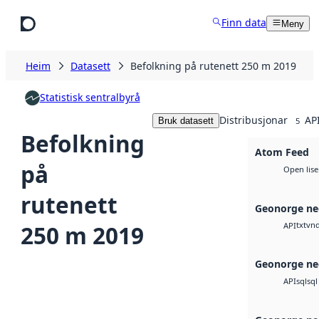
Hopp til hovudinnhald
Finn data
Meny
Heim
Datasett
Befolkning på rutenett 250 m 2019
Statistisk sentralbyrå
Distribusjonar
API
Bruk datasett
5
Befolkning
Atom Feed
på
Open lise
rutenett
Geonorge ne
txt
vnd
250 m 2019
API
Geonorge ne
sql
sql
API