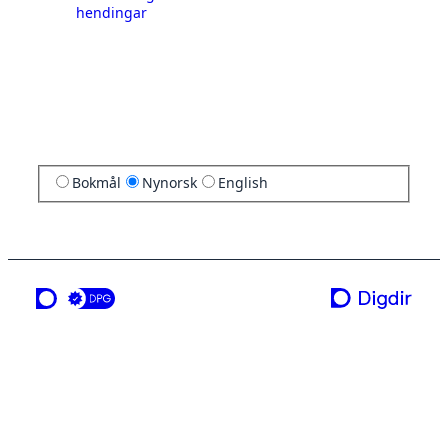
hendingar
Bokmål
Nynorsk
English
ei teneste frå