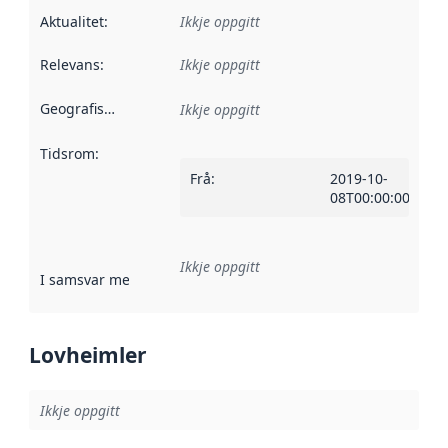
Aktualitet
:
Ikkje oppgitt
Relevans
:
Ikkje oppgitt
Geografisk område
:
Ikkje oppgitt
Tidsrom
:
Frå
:
2019-10-
08T00:00:00Z
Ikkje oppgitt
I samsvar med
:
Referanse til ei implementeringsregel eller an
Lovheimler
Ikkje oppgitt