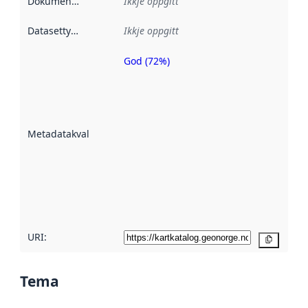
Dokumentasjon
:
Ikkje oppgitt
Datasettype
:
Ikkje oppgitt
God (72%)
Metadatakvalitet
er ein indikator
på kor godt
datasettene er
beskrive ved
Metadatakvalitet
:
hjelp av
metadata.
Les meir om
metadatakvalitet
her
URI:
Kopier
Tema