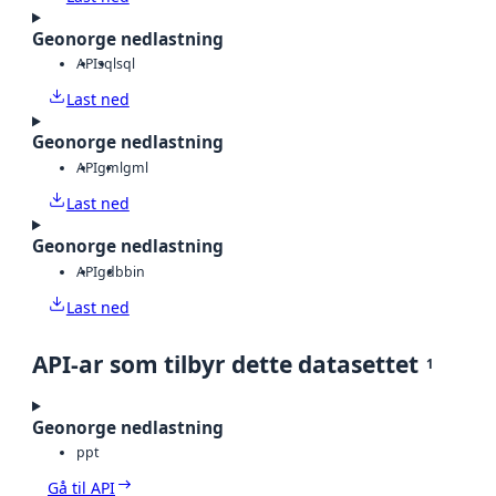
Geonorge nedlastning
API
sql
sql
Last ned
Geonorge nedlastning
API
gml
gml
Last ned
Geonorge nedlastning
API
gdb
bin
Last ned
API-ar som tilbyr dette datasettet
1
Geonorge nedlastning
ppt
Gå til API