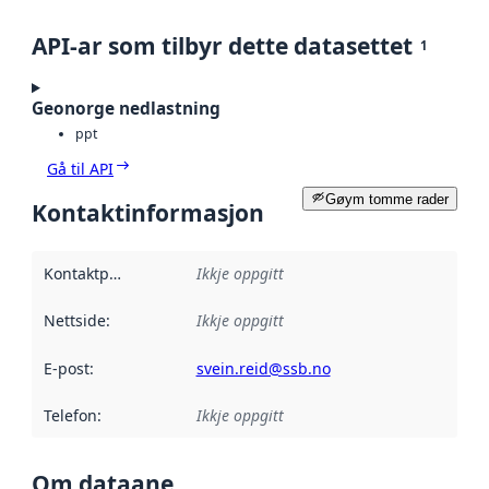
API-ar som tilbyr dette datasettet
1
Geonorge nedlastning
ppt
Gå til API
Gøym tomme rader
Kontaktinformasjon
Kontaktpunkt
:
Ikkje oppgitt
Nettside
:
Ikkje oppgitt
E-post
:
svein.reid@ssb.no
Telefon
:
Ikkje oppgitt
Om dataane