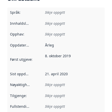
Språk
:
Ikkje oppgitt
Innhaldsleverandørar
Ikkje oppgitt
:
Opphav
:
Ikkje oppgitt
Oppdateringsfrekvens
Årleg
:
8. oktober 2019
Først utgjeve
:
Denne datoen seier når dataa i dette datasettet 
Sist oppdatert
:
21. april 2020
Nøyaktigheit
:
Ikkje oppgitt
Tilgjenge
:
Ikkje oppgitt
Fullstendigheit
:
Ikkje oppgitt