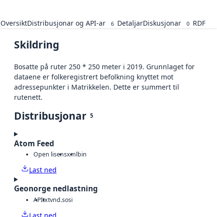
Oversikt
Distribusjonar og API-ar
Detaljar
Diskusjonar
RDF
6
0
Skildring
Bosatte på ruter 250 * 250 meter i 2019. Grunnlaget for
dataene er folkeregistrert befolkning knyttet mot
adressepunkter i Matrikkelen. Dette er summert til
rutenett.
Distribusjonar
5
Atom Feed
Open lisens
xml
bin
Last ned
Geonorge nedlastning
API
txt
vnd.sosi
Last ned