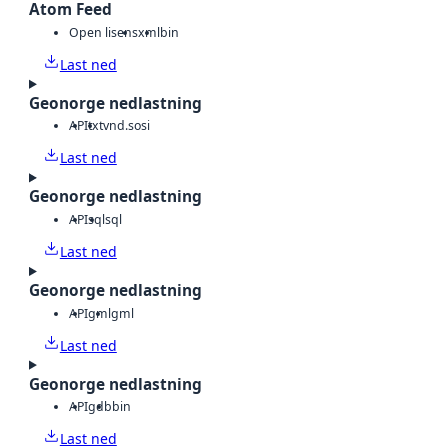
Atom Feed
Open lisens
xml
bin
Last ned
Geonorge nedlastning
API
txt
vnd.sosi
Last ned
Geonorge nedlastning
API
sql
sql
Last ned
Geonorge nedlastning
API
gml
gml
Last ned
Geonorge nedlastning
API
gdb
bin
Last ned