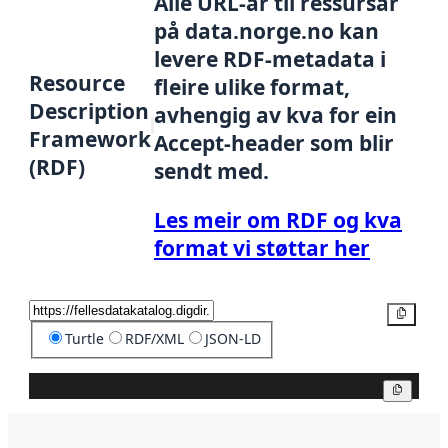
Alle URL-ar til ressursar
på data.norge.no kan
levere RDF-metadata i
Resource
fleire ulike format,
Description
avhengig av kva for ein
Framework
Accept-header som blir
(RDF)
sendt med.
Les meir om RDF og kva
format vi støttar her
Kopier
Turtle
RDF/XML
JSON-LD
Kopier