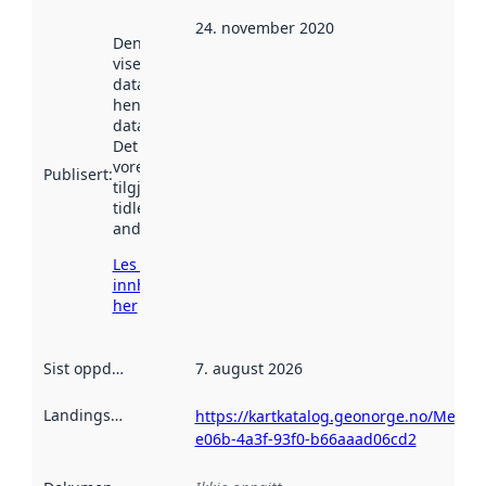
24. november 2020
Denne datoen
viser når
datasettet vart
henta inn av
data.norge.no.
Det kan ha
vore
Publisert
:
tilgjengeleg
tidlegare
andre stader.
Les meir om
innhenting
her
Sist oppdatert
:
7. august 2026
Landingsside
:
https://kartkatalog.geonorge.no/Metada
e06b-4a3f-93f0-b66aaad06cd2