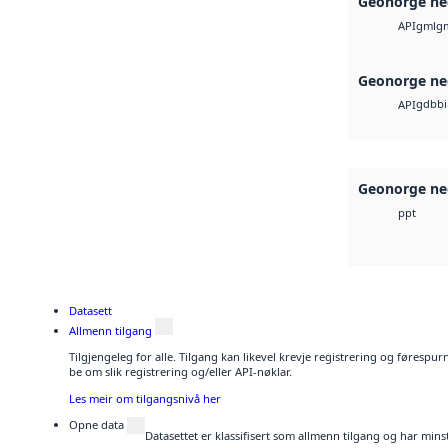
Geonorge ne
gml
g
API
Geonorge ne
gdb
b
API
Geonorge ne
ppt
Datasett
Allmenn tilgang
Tilgjengeleg for alle. Tilgang kan likevel krevje registrering og førespu
be om slik registrering og/eller API-nøklar.
Les meir om tilgangsnivå her
Opne data
Datasettet er klassifisert som allmenn tilgang og har mins