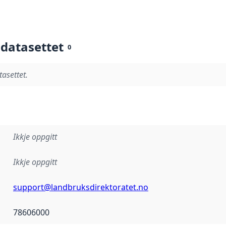
 datasettet
0
tasettet.
Ikkje oppgitt
Ikkje oppgitt
support@landbruksdirektoratet.no
78606000