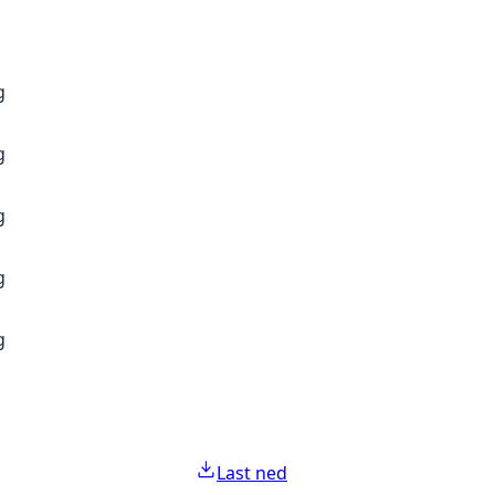
g
g
g
g
g
Last ned