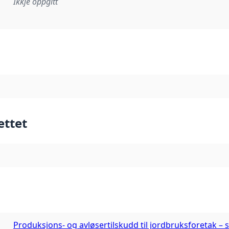
Ikkje oppgitt
lementeringsregel eller anna spesifikasjon som ligg til grun
ettet
Produksjons- og avløsertilskudd til jordbruksforetak