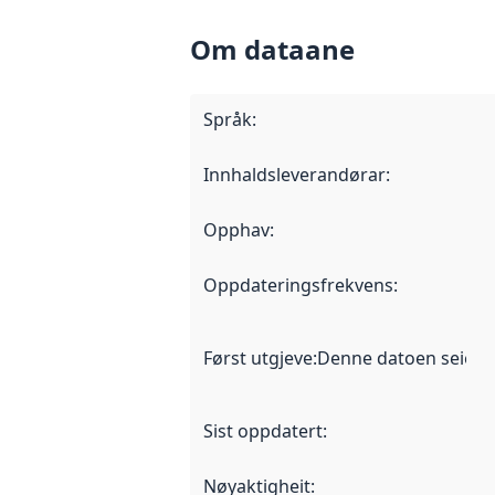
Om dataane
Språk
:
Innhaldsleverandørar
:
Opphav
:
Oppdateringsfrekvens
:
Først utgjeve
:
Denne datoen seier nå
Sist oppdatert
:
Nøyaktigheit
: