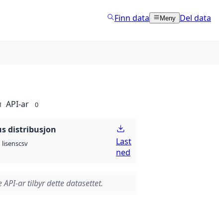
Finn data
Del data
Meny
API-ar
1
0
 distribusjon
Last
csv
lisens
ned
 API-ar tilbyr dette datasettet.