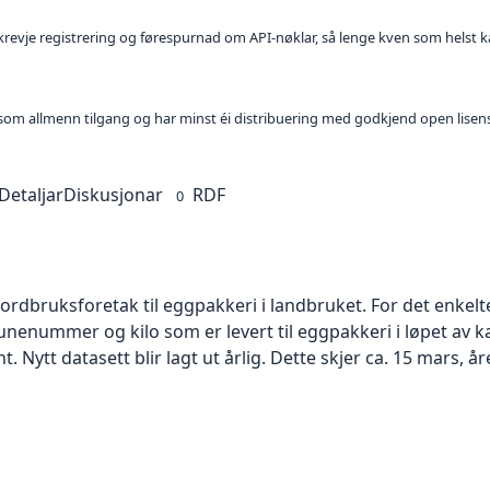
l krevje registrering og førespurnad om API-nøklar, så lenge kven som helst ka
t som allmenn tilgang og har minst éi distribuering med godkjend open lisen
Detaljar
Diskusjonar
RDF
0
jordbruksforetak til eggpakkeri i landbruket. For det enkelt
nummer og kilo som er levert til eggpakkeri i løpet av ka
 Nytt datasett blir lagt ut årlig. Dette skjer ca. 15 mars, åre