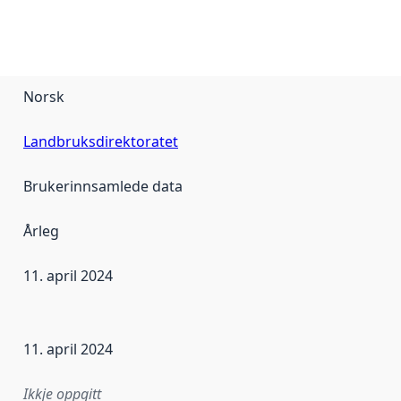
Norsk
Landbruksdirektoratet
Brukerinnsamlede data
Årleg
11. april 2024
r dataa i dette datasettet først blei utgitt. Det kan ha skje
11. april 2024
Ikkje oppgitt