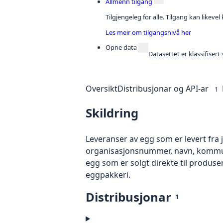
Allmenn tilgang
Tilgjengeleg for alle. Tilgang kan likeve
Les meir om tilgangsnivå her
Opne data
Datasettet er klassifiser
Oversikt
Distribusjonar og API-ar
1
Skildring
Leveranser av egg som er levert fra 
organisasjonsnummer, navn, kommune
egg som er solgt direkte til produsent.
eggpakkeri.
Distribusjonar
1