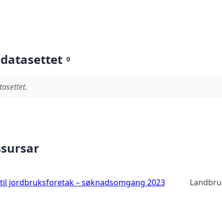
 datasettet
0
tasettet.
ssursar
 til jordbruksforetak – søknadsomgang 2023
Landbru