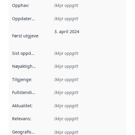
Opphav
:
Ikkje oppgitt
Oppdateringsfrekvens
Ikkje oppgitt
:
3. april 2024
Først utgjeve
:
Denne datoen seier når dataa i dette datasettet 
Sist oppdatert
:
Ikkje oppgitt
Nøyaktigheit
:
Ikkje oppgitt
Tilgjenge
:
Ikkje oppgitt
Fullstendigheit
:
Ikkje oppgitt
Aktualitet
:
Ikkje oppgitt
Relevans
:
Ikkje oppgitt
Geografisk område
:
Ikkje oppgitt