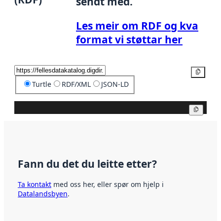
sendt med.
Les meir om RDF og kva
format vi støttar her
Kopier
Turtle
RDF/XML
JSON-LD
Kopier
Fann du det du leitte etter?
Ta kontakt
med oss her, eller spør om hjelp i
Datalandsbyen
.