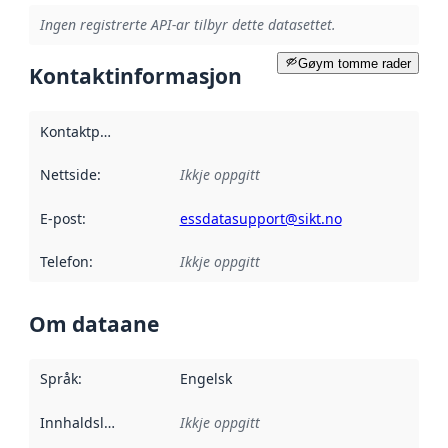
Ingen registrerte API-ar tilbyr dette datasettet.
Gøym tomme rader
Kontaktinformasjon
Kontaktpunkt
:
Nettside
:
Ikkje oppgitt
E-post
:
essdatasupport@sikt.no
Telefon
:
Ikkje oppgitt
Om dataane
Språk
:
Engelsk
Innhaldsleverandørar
Ikkje oppgitt
: