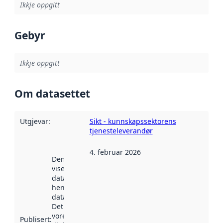
Ikkje oppgitt
Gebyr
Ikkje oppgitt
Om datasettet
Utgjevar
:
Sikt - kunnskapssektorens
tjenesteleverandør
4. februar 2026
Denne datoen
viser når
datasettet vart
henta inn av
data.norge.no.
Det kan ha
vore
Publisert
: