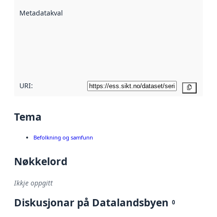
beskrive ved
Metadatakvalitet
:
hjelp av
metadata.
Les meir om
metadatakvalitet
her
URI:
Kopier
Tema
Befolkning og samfunn
Nøkkelord
Ikkje oppgitt
Diskusjonar på Datalandsbyen
0