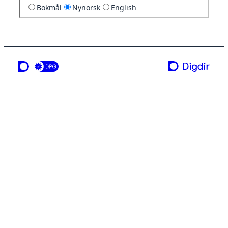
Bokmål
Nynorsk
English
ei teneste frå