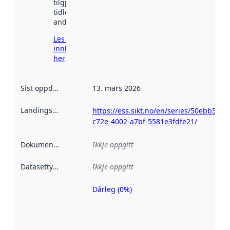
tilgjengeleg
tidlegare
andre stader.
Les meir om
innhenting
her
Sist oppdatert
:
13. mars 2026
Landingsside
:
https://ess.sikt.no/en/series/50ebb530-
c72e-4002-a7bf-5581e3fdfe21/
Dokumentasjon
:
Ikkje oppgitt
Datasettype
:
Ikkje oppgitt
Dårleg (0%)
Metadatakvalitet
er ein indikator
på kor godt
datasettene er