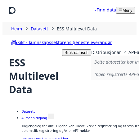
Hopp til hovudinnhald
Finn data
Meny
Heim
Datasett
ESS Multilevel Data
Sikt - kunnskapssektorens tjenesteleverandør
Distribusjonar
API-a
Bruk datasett
0
ESS
Dette datasettet har in
Multilevel
Ingen registrerte API-a
Data
Datasett
Allmenn tilgang
Tilgjengeleg for alle. Tilgang kan likevel krevje registrering og førespu
be om slik registrering og/eller API-nøklar.
Les meir om tilgangsnivå her