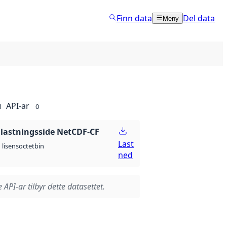
Finn data
Del data
Meny
API-ar
1
0
lastningsside NetCDF-CF
Last
octet
bin
lisens
ned
 API-ar tilbyr dette datasettet.