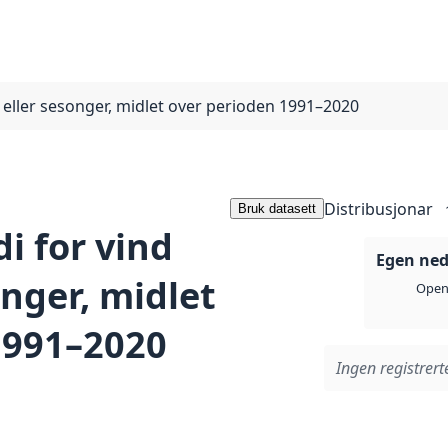
år eller sesonger, midlet over perioden 1991–2020
Distribusjonar
Bruk datasett
di for vind
Egen ned
onger, midlet
Open 
1991–2020
Ingen registrerte