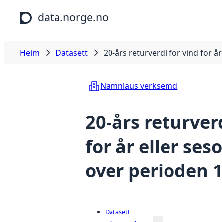
Hopp til hovudinnhald
data.norge.no
Heim
Datasett
20-års returverdi for vind for 
Namnlaus verksemd
20-års returver
for år eller ses
over perioden 
Datasett