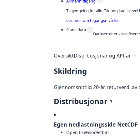
Allmenn tilgang
Tilgjengeleg for alle. Tilgang kan likeve
Les meir om tilgangsnivå her
Opne data
Datasettet er klassifiser
Oversikt
Distribusjonar og API-ar
1
Skildring
Gjennomsnittlig 20-år returverdi av
Distribusjonar
1
Egen nedlastningsside NetCDF
Open lisens
octet
bin