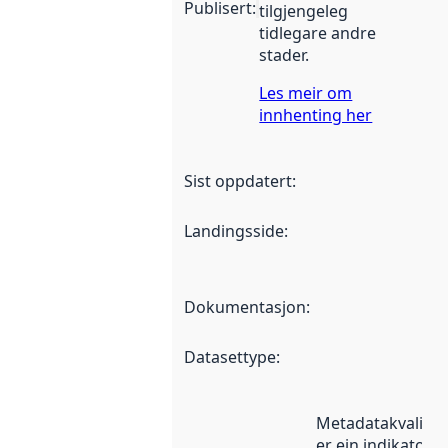
Publisert
:
tilgjengeleg
tidlegare andre
stader.
Les meir om
innhenting her
Sist oppdatert
:
Landingsside
:
Dokumentasjon
:
Datasettype
:
Metadatakvalitet
er ein indikator