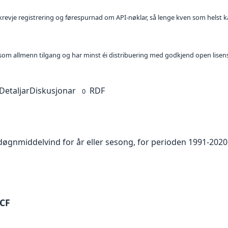
l krevje registrering og førespurnad om API-nøklar, så lenge kven som helst ka
t som allmenn tilgang og har minst éi distribuering med godkjend open lisen
Detaljar
Diskusjonar
RDF
0
 døgnmiddelvind for år eller sesong, for perioden 1991-2020
-CF