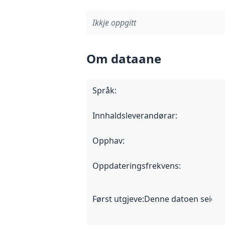
Ikkje oppgitt
Om dataane
Språk
:
Innhaldsleverandørar
:
Opphav
:
Oppdateringsfrekvens
:
Først utgjeve
:
Denne datoen seier nå