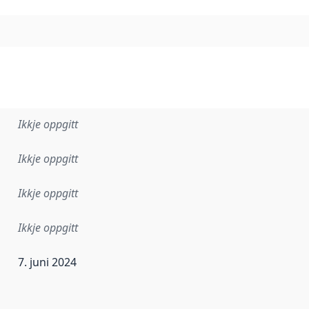
Ikkje oppgitt
Ikkje oppgitt
Ikkje oppgitt
Ikkje oppgitt
7. juni 2024
r dataa i dette datasettet først blei utgitt. Det kan ha skje