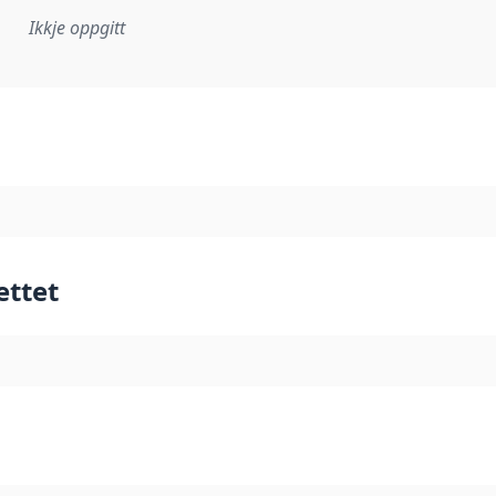
Ikkje oppgitt
lementeringsregel eller anna spesifikasjon som ligg til grun
ettet