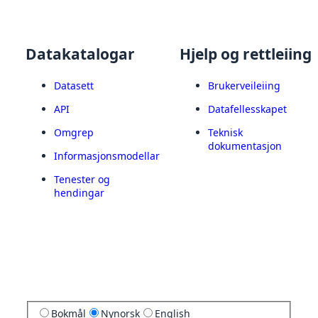
Datakatalogar
Hjelp og rettleiing
Datasett
Brukerveileiing
API
Datafellesskapet
Omgrep
Teknisk
dokumentasjon
Informasjonsmodellar
Tenester og
hendingar
Bokmål
Nynorsk
English