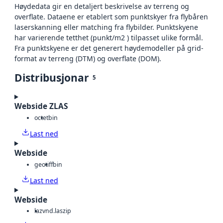
Høydedata gir en detaljert beskrivelse av terreng og
overflate. Dataene er etablert som punktskyer fra flybåren
laserskanning eller matching fra flybilder. Punktskyene
har varierende tetthet (punkt/m2 ) tilpasset ulike formål.
Fra punktskyene er det generert høydemodeller på grid-
format av terreng (DTM) og overflate (DOM).
Distribusjonar
5
Webside ZLAS
octet
bin
Last ned
Webside
geotiff
bin
Last ned
Webside
laz
vnd.laszip