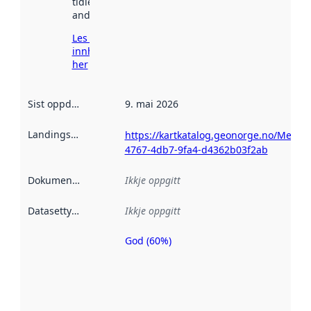
tidlegare
andre stader.
Les meir om
innhenting
her
Sist oppdatert
:
9. mai 2026
Landingsside
:
https://kartkatalog.geonorge.no/Metad
4767-4db7-9fa4-d4362b03f2ab
Dokumentasjon
:
Ikkje oppgitt
Datasettype
:
Ikkje oppgitt
God (60%)
Metadatakvalitet
er ein indikator
på kor godt
datasettene er
beskrive ved