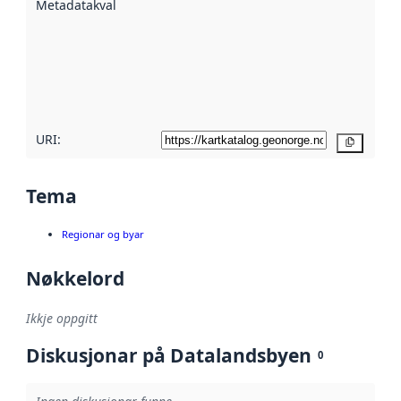
Metadatakvalitet
:
hjelp av
metadata.
Les meir om
metadatakvalitet
her
URI:
Kopier
Tema
Regionar og byar
Nøkkelord
Ikkje oppgitt
Diskusjonar på Datalandsbyen
0