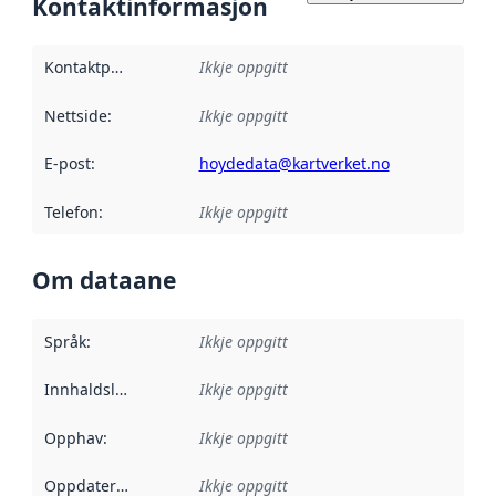
Kontaktinformasjon
Kontaktpunkt
:
Ikkje oppgitt
Nettside
:
Ikkje oppgitt
E-post
:
hoydedata@kartverket.no
Telefon
:
Ikkje oppgitt
Om dataane
Språk
:
Ikkje oppgitt
Innhaldsleverandørar
Ikkje oppgitt
:
Opphav
:
Ikkje oppgitt
Oppdateringsfrekvens
Ikkje oppgitt
: