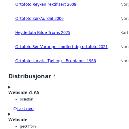
Ortofoto Røyken rektifisert 2008
Norg
Ortofoto Sør-Aurdal 2000
Norg
Høydedata Bilde Troms 2025
Kart
Ortofoto Sør-Varanger midlertidig ortofoto 2021
Norg
Ortofoto Larvik - Tjølling - Brunlanes 1966
Norg
Distribusjonar
5
Webside ZLAS
octet
bin
Last ned
Webside
geotiff
bin