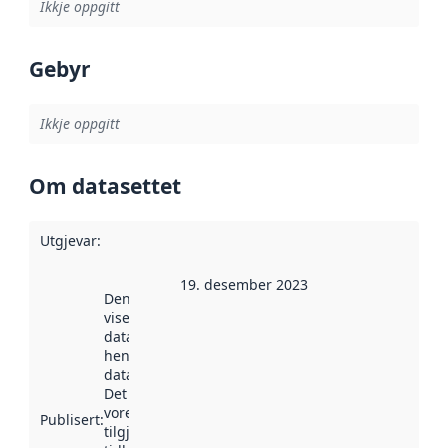
Ikkje oppgitt
Gebyr
Ikkje oppgitt
Om datasettet
Utgjevar
:
19. desember 2023
Denne datoen
viser når
datasettet vart
henta inn av
data.norge.no.
Det kan ha
vore
Publisert
:
tilgjengeleg