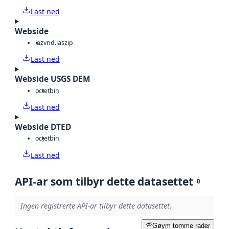
Last ned
Webside
laz
vnd.laszip
Last ned
Webside USGS DEM
octet
bin
Last ned
Webside DTED
octet
bin
Last ned
API-ar som tilbyr dette datasettet
0
Ingen registrerte API-ar tilbyr dette datasettet.
Gøym tomme rader