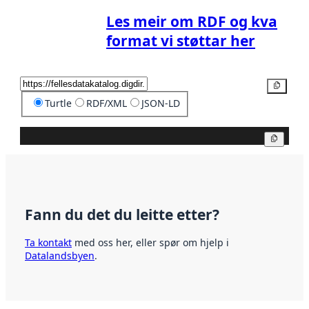
Les meir om RDF og kva
format vi støttar her
Kopier
Turtle
RDF/XML
JSON-LD
Kopier
Fann du det du leitte etter?
Ta kontakt
med oss her, eller spør om hjelp i
Datalandsbyen
.