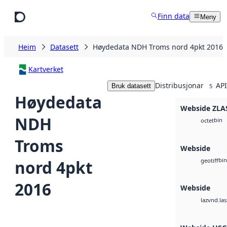
Hopp til hovudinnhald
Finn data
Meny
Heim
Datasett
Høydedata NDH Troms nord 4pkt 2016
Kartverket
Distribusjonar
API
Bruk datasett
5
Høydedata
Webside ZLA
NDH
bin
octet
Troms
Webside
bin
nord 4pkt
geotiff
2016
Webside
vnd.las
laz