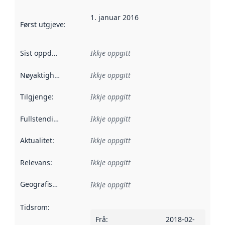
1. januar 2016
Først utgjeve
:
Denne datoen seier når dataa i dette datasettet 
Sist oppdatert
:
Ikkje oppgitt
Nøyaktigheit
:
Ikkje oppgitt
Tilgjenge
:
Ikkje oppgitt
Fullstendigheit
:
Ikkje oppgitt
Aktualitet
:
Ikkje oppgitt
Relevans
:
Ikkje oppgitt
Geografisk område
:
Ikkje oppgitt
Tidsrom
:
Frå
:
2018-02-