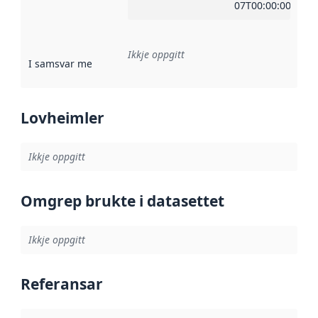
07T00:00:00Z
Ikkje oppgitt
I samsvar med
:
Referanse til ei implementeringsregel eller an
Lovheimler
Ikkje oppgitt
Omgrep brukte i datasettet
Ikkje oppgitt
Referansar