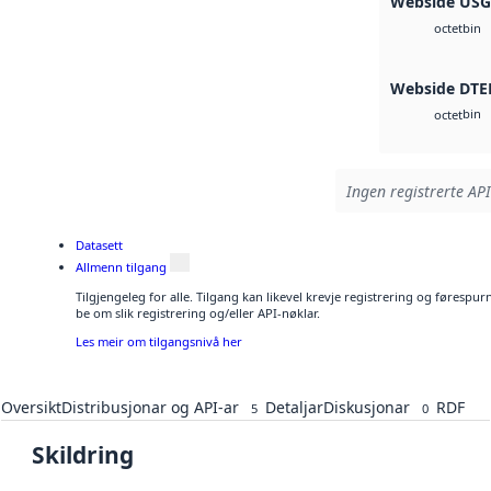
Webside US
bin
octet
Webside DTE
bin
octet
Ingen registrerte API
Datasett
Allmenn tilgang
Tilgjengeleg for alle. Tilgang kan likevel krevje registrering og førespu
be om slik registrering og/eller API-nøklar.
Les meir om tilgangsnivå her
Oversikt
Distribusjonar og API-ar
Detaljar
Diskusjonar
RDF
5
0
Skildring