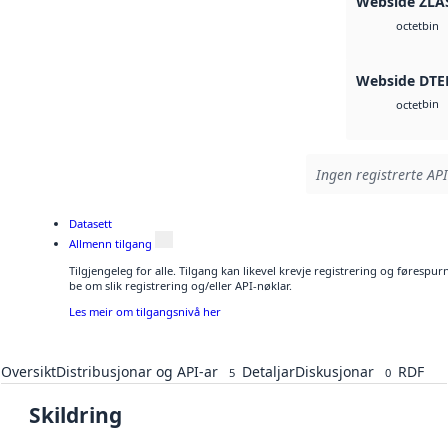
Webside ZLA
bin
octet
Webside DTE
bin
octet
Ingen registrerte API
Datasett
Allmenn tilgang
Tilgjengeleg for alle. Tilgang kan likevel krevje registrering og førespu
be om slik registrering og/eller API-nøklar.
Les meir om tilgangsnivå her
Oversikt
Distribusjonar og API-ar
Detaljar
Diskusjonar
RDF
5
0
Skildring