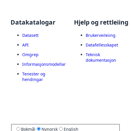
Datakatalogar
Hjelp og rettleiing
Datasett
Brukerveileiing
API
Datafellesskapet
Omgrep
Teknisk
dokumentasjon
Informasjonsmodellar
Tenester og
hendingar
Bokmål
Nynorsk
English