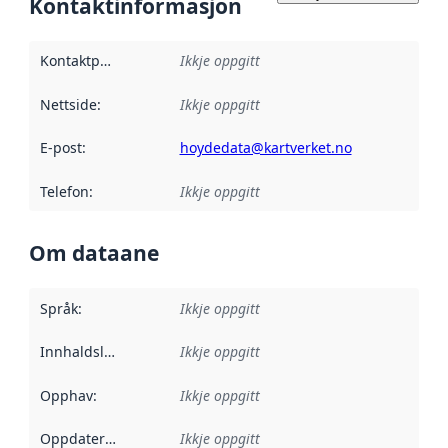
Kontaktinformasjon
Kontaktpunkt
:
Ikkje oppgitt
Nettside
:
Ikkje oppgitt
E-post
:
hoydedata@kartverket.no
Telefon
:
Ikkje oppgitt
Om dataane
Språk
:
Ikkje oppgitt
Innhaldsleverandørar
Ikkje oppgitt
:
Opphav
:
Ikkje oppgitt
Oppdateringsfrekvens
Ikkje oppgitt
: