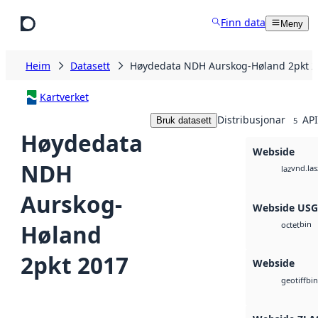
Hopp til hovudinnhald
Finn data
Meny
Heim
Datasett
Høydedata NDH Aurskog-Høland 2pkt 
Kartverket
Distribusjonar
API
Bruk datasett
5
Høydedata
Webside
NDH
vnd.las
laz
Aurskog-
Webside US
bin
Høland
octet
2pkt 2017
Webside
bin
geotiff