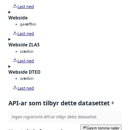
Last ned
Webside
geotiff
bin
Last ned
Webside ZLAS
octet
bin
Last ned
Webside DTED
octet
bin
Last ned
API-ar som tilbyr dette datasettet
0
Ingen registrerte API-ar tilbyr dette datasettet.
Gøym tomme rader