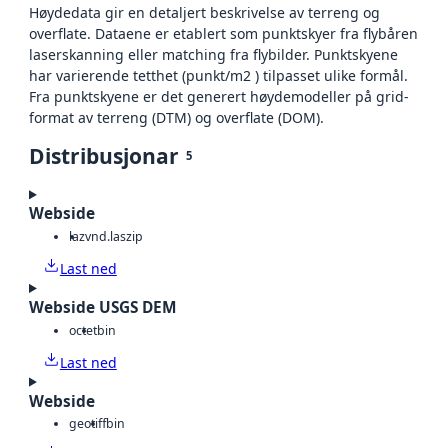
Høydedata gir en detaljert beskrivelse av terreng og
overflate. Dataene er etablert som punktskyer fra flybåren
laserskanning eller matching fra flybilder. Punktskyene
har varierende tetthet (punkt/m2 ) tilpasset ulike formål.
Fra punktskyene er det generert høydemodeller på grid-
format av terreng (DTM) og overflate (DOM).
Distribusjonar
5
Webside
laz
vnd.laszip
Last ned
Webside USGS DEM
octet
bin
Last ned
Webside
geotiff
bin