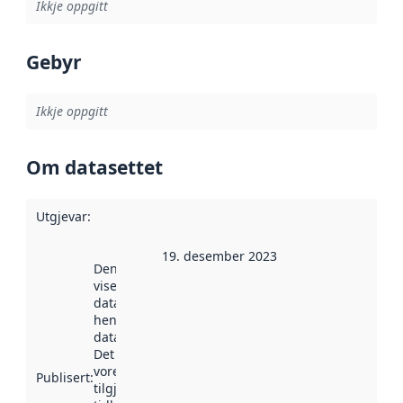
Ikkje oppgitt
Gebyr
Ikkje oppgitt
Om datasettet
Utgjevar
:
19. desember 2023
Denne datoen
viser når
datasettet vart
henta inn av
data.norge.no.
Det kan ha
vore
Publisert
:
tilgjengeleg