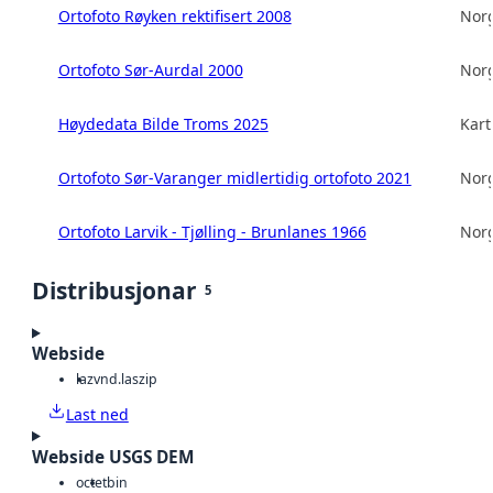
Ortofoto Røyken rektifisert 2008
Norg
Ortofoto Sør-Aurdal 2000
Norg
Høydedata Bilde Troms 2025
Kart
Ortofoto Sør-Varanger midlertidig ortofoto 2021
Norg
Ortofoto Larvik - Tjølling - Brunlanes 1966
Norg
Distribusjonar
5
Webside
laz
vnd.laszip
Last ned
Webside USGS DEM
octet
bin