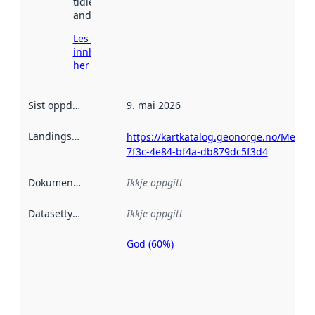
tidlegare
andre stader.
Les meir om
innhenting
her
Sist oppdatert
:
9. mai 2026
Landingsside
:
https://kartkatalog.geonorge.no/Metada
7f3c-4e84-bf4a-db879dc5f3d4
Dokumentasjon
:
Ikkje oppgitt
Datasettype
:
Ikkje oppgitt
God (60%)
Metadatakvalitet
er ein indikator
på kor godt
datasettene er
beskrive ved