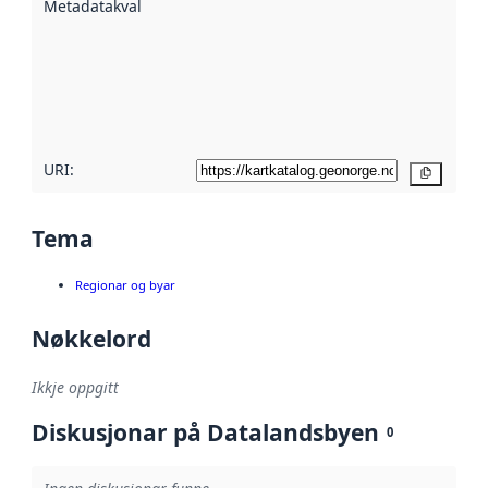
Metadatakvalitet
:
hjelp av
metadata.
Les meir om
metadatakvalitet
her
URI:
Kopier
Tema
Regionar og byar
Nøkkelord
Ikkje oppgitt
Diskusjonar på Datalandsbyen
0