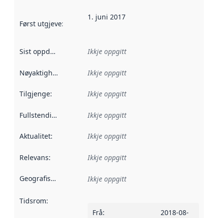
1. juni 2017
Først utgjeve
:
Denne datoen seier når dataa i dette datasettet 
Sist oppdatert
:
Ikkje oppgitt
Nøyaktigheit
:
Ikkje oppgitt
Tilgjenge
:
Ikkje oppgitt
Fullstendigheit
:
Ikkje oppgitt
Aktualitet
:
Ikkje oppgitt
Relevans
:
Ikkje oppgitt
Geografisk område
:
Ikkje oppgitt
Tidsrom
:
Frå
:
2018-08-