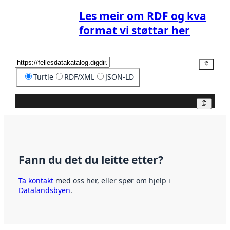
Les meir om RDF og kva
format vi støttar her
Kopier
Turtle
RDF/XML
JSON-LD
Kopier
Fann du det du leitte etter?
Ta kontakt
med oss her, eller spør om hjelp i
Datalandsbyen
.