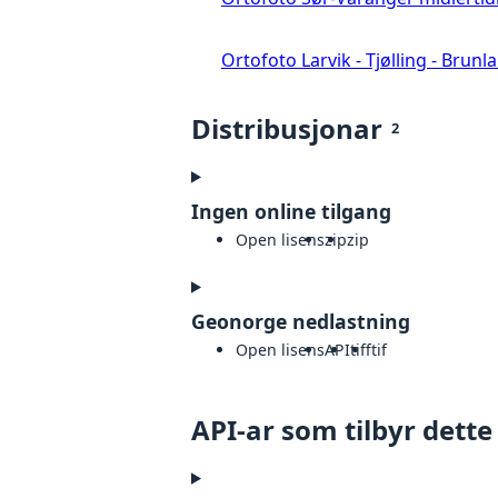
Ortofoto Larvik - Tjølling - Brunl
Distribusjonar
2
Ingen online tilgang
Open lisens
zip
zip
Geonorge nedlastning
Open lisens
API
tiff
tif
API-ar som tilbyr dette