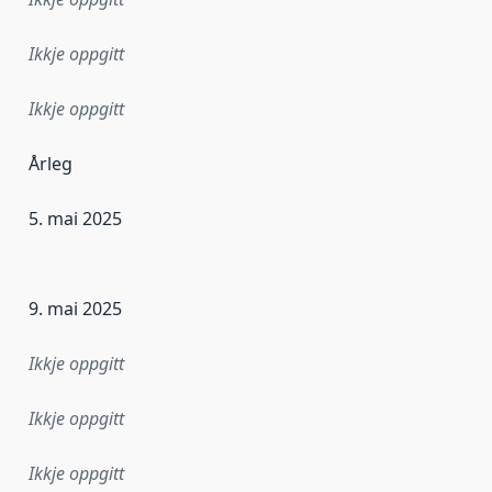
Ikkje oppgitt
Ikkje oppgitt
Årleg
5. mai 2025
r dataa i dette datasettet først blei utgitt. Det kan ha skje
9. mai 2025
Ikkje oppgitt
Ikkje oppgitt
Ikkje oppgitt