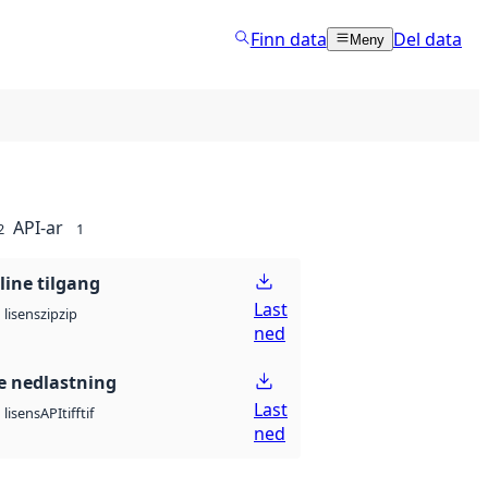
Finn data
Del data
Meny
API-ar
2
1
line tilgang
Last
zip
zip
lisens
ned
 nedlastning
Last
API
tiff
tif
lisens
ned