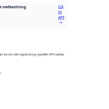
 nedlastning
Gå
til
API
n be om slik registrering og/eller API-nøklar.
s.