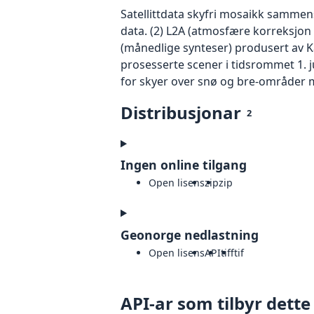
Satellittdata skyfri mosaikk sammen
data. (2) L2A (atmosfære korreksjon
(månedlige synteser) produsert av K
prosesserte scener i tidsrommet 1. ju
for skyer over snø og bre-områder m
Distribusjonar
2
Ingen online tilgang
Open lisens
zip
zip
Geonorge nedlastning
Open lisens
API
tiff
tif
API-ar som tilbyr dette