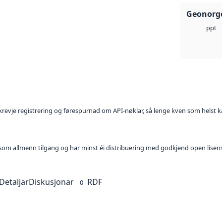
Geonorge
ppt
l krevje registrering og førespurnad om API-nøklar, så lenge kven som helst ka
t som allmenn tilgang og har minst éi distribuering med godkjend open lisen
Detaljar
Diskusjonar
RDF
0