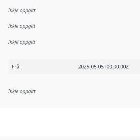
Ikkje oppgitt
Ikkje oppgitt
Ikkje oppgitt
Frå
:
2025-05-05T00:00:00Z
Ikkje oppgitt
lementeringsregel eller anna spesifikasjon som ligg til grun