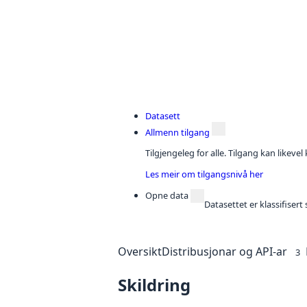
Datasett
Allmenn tilgang
Tilgjengeleg for alle. Tilgang kan likeve
Les meir om tilgangsnivå her
Opne data
Datasettet er klassifiser
Oversikt
Distribusjonar og API-ar
3
Skildring