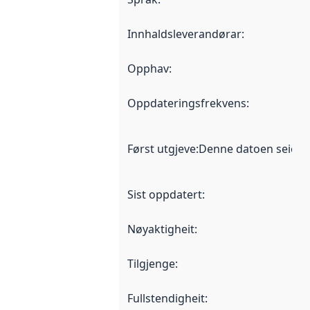
Innhaldsleverandørar
:
Opphav
:
Oppdateringsfrekvens
:
Først utgjeve
:
Denne datoen seier nå
Sist oppdatert
:
Nøyaktigheit
:
Tilgjenge
:
Fullstendigheit
: