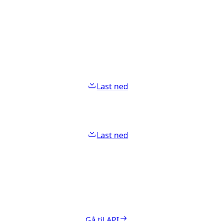
Last ned
Last ned
Gå til API