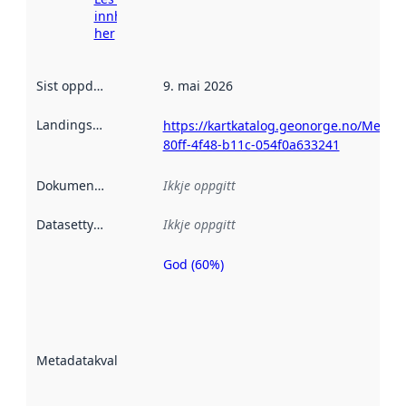
innhenting
her
Sist oppdatert
:
9. mai 2026
Landingsside
:
https://kartkatalog.geonorge.no/Metad
80ff-4f48-b11c-054f0a633241
Dokumentasjon
:
Ikkje oppgitt
Datasettype
:
Ikkje oppgitt
God (60%)
Metadatakvalitet
er ein indikator
på kor godt
datasettene er
beskrive ved
Metadatakvalitet
:
hjelp av
metadata.