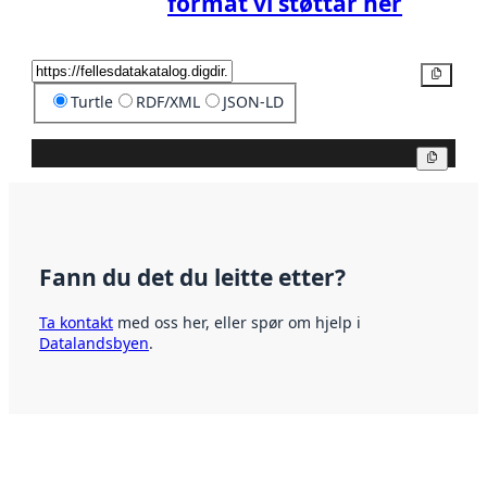
format vi støttar her
Kopier
Turtle
RDF/XML
JSON-LD
Kopier
Fann du det du leitte etter?
Ta kontakt
med oss her, eller spør om hjelp i
Datalandsbyen
.