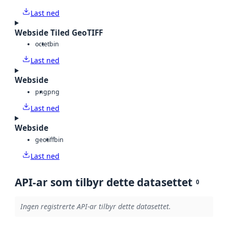
Last ned
Webside Tiled GeoTIFF
octet
bin
Last ned
Webside
png
png
Last ned
Webside
geotiff
bin
Last ned
API-ar som tilbyr dette datasettet
0
Ingen registrerte API-ar tilbyr dette datasettet.