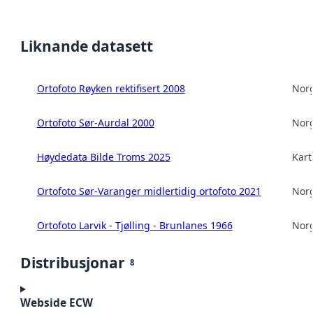
Liknande datasett
Ortofoto Røyken rektifisert 2008
Norg
Ortofoto Sør-Aurdal 2000
Norg
Høydedata Bilde Troms 2025
Kart
Ortofoto Sør-Varanger midlertidig ortofoto 2021
Norg
Ortofoto Larvik - Tjølling - Brunlanes 1966
Norg
Distribusjonar
8
Webside ECW