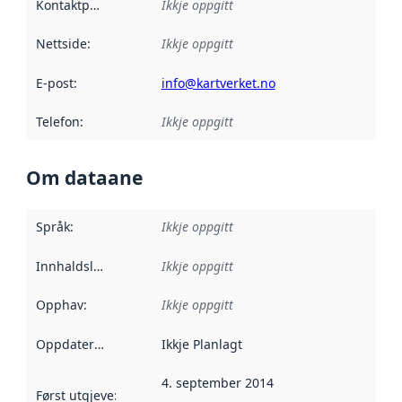
Kontaktpunkt
:
Ikkje oppgitt
Nettside
:
Ikkje oppgitt
E-post
:
info@kartverket.no
Telefon
:
Ikkje oppgitt
Om dataane
Språk
:
Ikkje oppgitt
Innhaldsleverandørar
Ikkje oppgitt
:
Opphav
:
Ikkje oppgitt
Oppdateringsfrekvens
Ikkje Planlagt
:
4. september 2014
Først utgjeve
:
Denne datoen seier når dataa i dette datasettet 