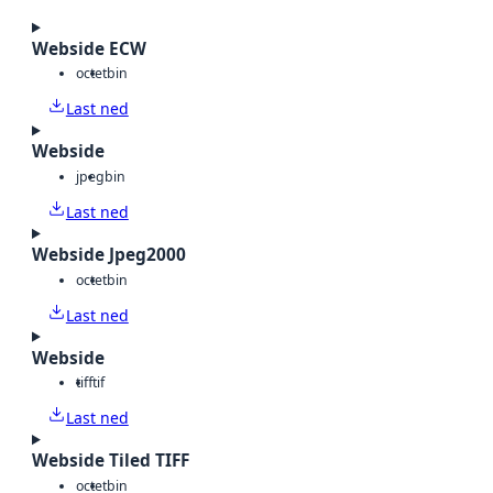
Webside ECW
octet
bin
Last ned
Webside
jpeg
bin
Last ned
Webside Jpeg2000
octet
bin
Last ned
Webside
tiff
tif
Last ned
Webside Tiled TIFF
octet
bin