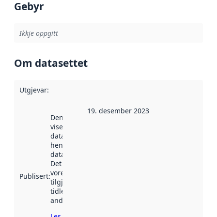
Gebyr
Ikkje oppgitt
Om datasettet
Utgjevar
:
19. desember 2023
Denne datoen
viser når
datasettet vart
henta inn av
data.norge.no.
Det kan ha
vore
Publisert
:
tilgjengeleg
tidlegare
andre stader.
Les meir om