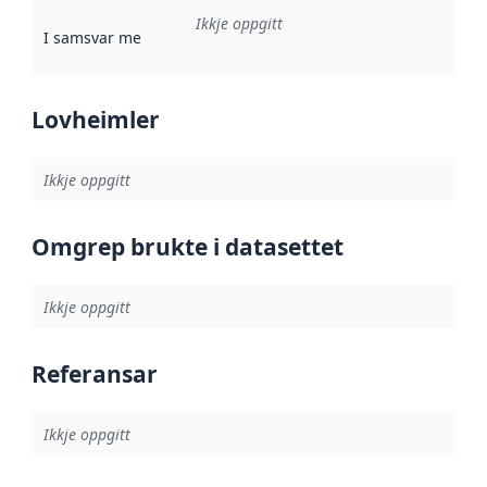
Ikkje oppgitt
I samsvar med
:
Referanse til ei implementeringsregel eller an
Lovheimler
Ikkje oppgitt
Omgrep brukte i datasettet
Ikkje oppgitt
Referansar
Ikkje oppgitt