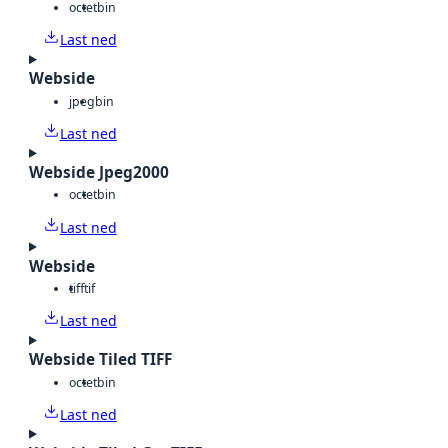
octet
bin
Last ned
Webside
jpeg
bin
Last ned
Webside Jpeg2000
octet
bin
Last ned
Webside
tiff
tif
Last ned
Webside Tiled TIFF
octet
bin
Last ned