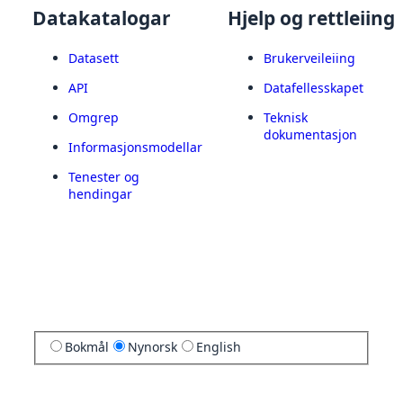
Datakatalogar
Hjelp og rettleiing
Datasett
Brukerveileiing
API
Datafellesskapet
Omgrep
Teknisk
dokumentasjon
Informasjonsmodellar
Tenester og
hendingar
Bokmål
Nynorsk
English