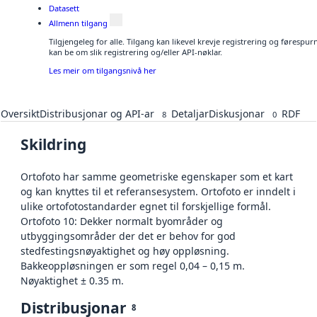
Datasett
Allmenn tilgang
Tilgjengeleg for alle. Tilgang kan likevel krevje registrering og førespu
kan be om slik registrering og/eller API-nøklar.
Les meir om tilgangsnivå her
Oversikt
Distribusjonar og API-ar
Detaljar
Diskusjonar
RDF
8
0
Skildring
Ortofoto har samme geometriske egenskaper som et kart
og kan knyttes til et referansesystem. Ortofoto er inndelt i
ulike ortofotostandarder egnet til forskjellige formål.
Ortofoto 10: Dekker normalt byområder og
utbyggingsområder der det er behov for god
stedfestingsnøyaktighet og høy oppløsning.
Bakkeoppløsningen er som regel 0,04 – 0,15 m.
Nøyaktighet ± 0.35 m.
Distribusjonar
8