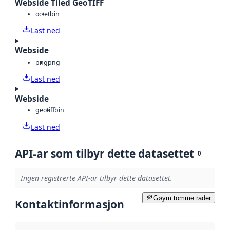
Webside Tiled GeoTIFF
octet
bin
Last ned
Webside
png
png
Last ned
Webside
geotiff
bin
Last ned
API-ar som tilbyr dette datasettet
0
Ingen registrerte API-ar tilbyr dette datasettet.
Gøym tomme rader
Kontaktinformasjon