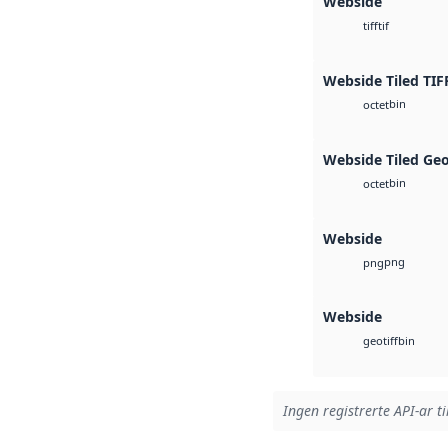
Webside
tif
tiff
Webside Tiled TIF
bin
octet
Webside Tiled Ge
bin
octet
Webside
png
png
Webside
bin
geotiff
Ingen registrerte API-ar ti