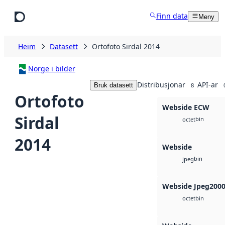
Hopp til hovudinnhald
Finn data
Meny
Heim
Datasett
Ortofoto Sirdal 2014
Norge i bilder
Distribusjonar
API-ar
Bruk datasett
8
Ortofoto
Webside ECW
Sirdal
bin
octet
2014
Webside
bin
jpeg
Webside Jpeg200
bin
octet