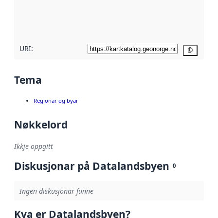
Les meir om
metadatakvalitet
her
URI:
Kopier
Tema
Regionar og byar
Nøkkelord
Ikkje oppgitt
Diskusjonar på Datalandsbyen
0
Ingen diskusjonar funne
Kva er Datalandsbyen?