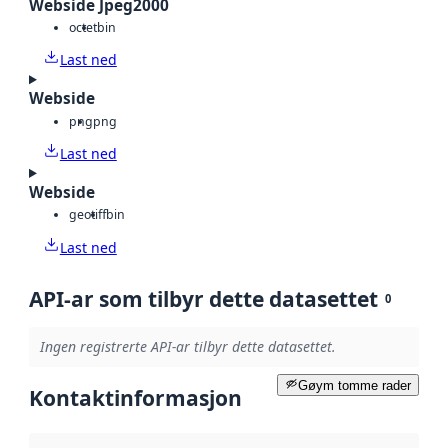
Webside Jpeg2000
octet
bin
Last ned
Webside
png
png
Last ned
Webside
geotiff
bin
Last ned
API-ar som tilbyr dette datasettet
0
Ingen registrerte API-ar tilbyr dette datasettet.
Gøym tomme rader
Kontaktinformasjon