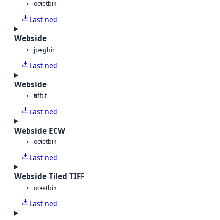
octet
bin
Last ned
Webside
jpeg
bin
Last ned
Webside
tiff
tif
Last ned
Webside ECW
octet
bin
Last ned
Webside Tiled TIFF
octet
bin
Last ned