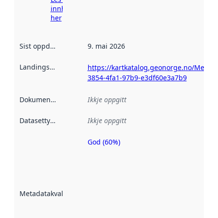
innhenting
her
Sist oppdatert
:
9. mai 2026
Landingsside
:
https://kartkatalog.geonorge.no/Metad
3854-4fa1-97b9-e3df60e3a7b9
Dokumentasjon
:
Ikkje oppgitt
Datasettype
:
Ikkje oppgitt
God (60%)
Metadatakvalitet
er ein indikator
på kor godt
datasettene er
beskrive ved
Metadatakvalitet
:
hjelp av
metadata.