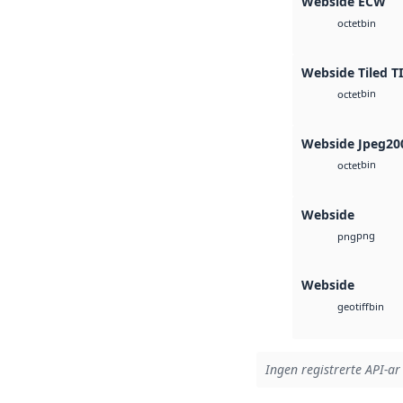
Webside ECW
bin
octet
Webside Tiled T
bin
octet
Webside Jpeg20
bin
octet
Webside
png
png
Webside
bin
geotiff
Ingen registrerte API-ar 