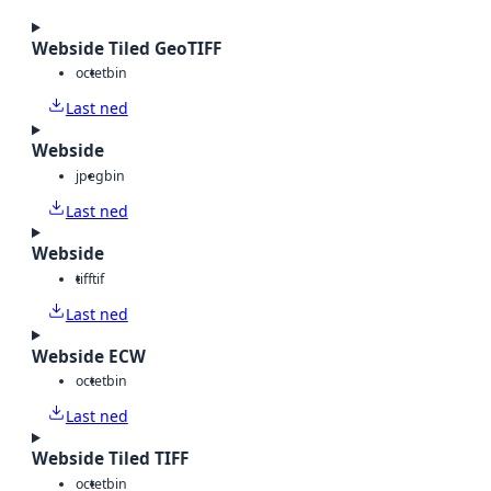
Webside Tiled GeoTIFF
octet
bin
Last ned
Webside
jpeg
bin
Last ned
Webside
tiff
tif
Last ned
Webside ECW
octet
bin
Last ned
Webside Tiled TIFF
octet
bin