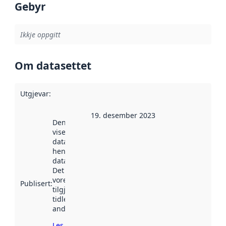
Gebyr
Ikkje oppgitt
Om datasettet
Utgjevar
:
19. desember 2023
Denne datoen
viser når
datasettet vart
henta inn av
data.norge.no.
Det kan ha
vore
Publisert
:
tilgjengeleg
tidlegare
andre stader.
Les meir om