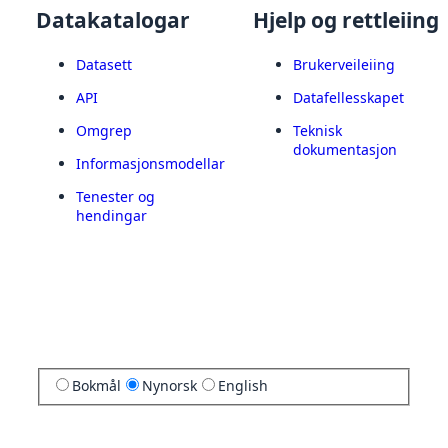
Datakatalogar
Hjelp og rettleiing
Datasett
Brukerveileiing
API
Datafellesskapet
Omgrep
Teknisk
dokumentasjon
Informasjonsmodellar
Tenester og
hendingar
Bokmål
Nynorsk
English