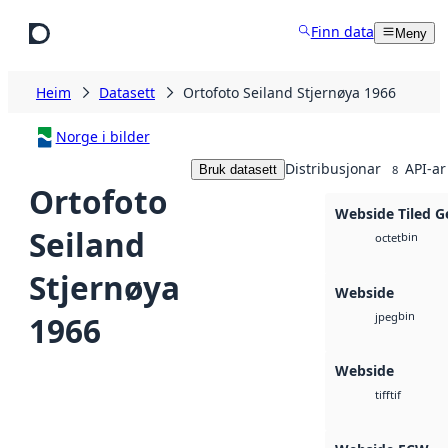
Hopp til hovudinnhald
Finn data
Meny
Heim
Datasett
Ortofoto Seiland Stjernøya 1966
Norge i bilder
Distribusjonar
API-ar
Bruk datasett
8
Ortofoto
Webside Tiled G
Seiland
bin
octet
Stjernøya
Webside
bin
1966
jpeg
Webside
tif
tiff