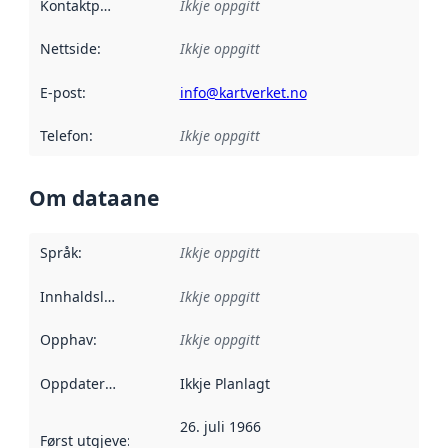
Kontaktpunkt
:
Ikkje oppgitt
Nettside
:
Ikkje oppgitt
E-post
:
info@kartverket.no
Telefon
:
Ikkje oppgitt
Om dataane
Språk
:
Ikkje oppgitt
Innhaldsleverandørar
Ikkje oppgitt
:
Opphav
:
Ikkje oppgitt
Oppdateringsfrekvens
Ikkje Planlagt
:
26. juli 1966
Først utgjeve
:
Denne datoen seier når dataa i dette datasettet 