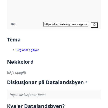
Les meir om
metadatakvalitet
her
URI:
Kopier
Tema
Regionar og byar
Nøkkelord
Ikkje oppgitt
Diskusjonar på Datalandsbyen
0
Ingen diskusjonar funne
Kva er Datalandsbyen?