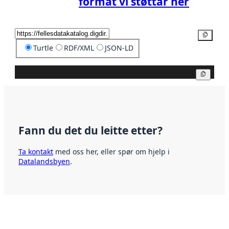
format vi støttar her
Kopier
Turtle
RDF/XML
JSON-LD
Kopier
Fann du det du leitte etter?
Ta kontakt
med oss her, eller spør om hjelp i
Datalandsbyen
.