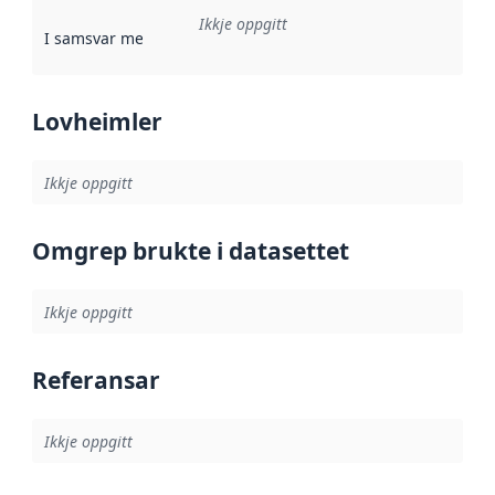
Ikkje oppgitt
I samsvar med
:
Referanse til ei implementeringsregel eller an
Lovheimler
Ikkje oppgitt
Omgrep brukte i datasettet
Ikkje oppgitt
Referansar
Ikkje oppgitt