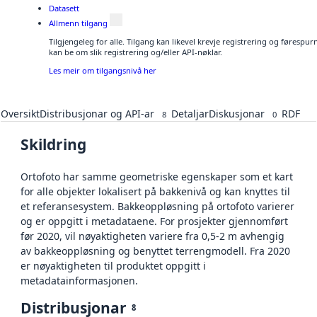
Datasett
Allmenn tilgang
Tilgjengeleg for alle. Tilgang kan likevel krevje registrering og førespu
kan be om slik registrering og/eller API-nøklar.
Les meir om tilgangsnivå her
Oversikt
Distribusjonar og API-ar
Detaljar
Diskusjonar
RDF
8
0
Skildring
Ortofoto har samme geometriske egenskaper som et kart
for alle objekter lokalisert på bakkenivå og kan knyttes til
et referansesystem. Bakkeoppløsning på ortofoto varierer
og er oppgitt i metadataene. For prosjekter gjennomført
før 2020, vil nøyaktigheten variere fra 0,5-2 m avhengig
av bakkeoppløsning og benyttet terrengmodell. Fra 2020
er nøyaktigheten til produktet oppgitt i
metadatainformasjonen.
Distribusjonar
8