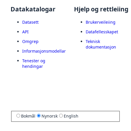
Datakatalogar
Hjelp og rettleiing
Datasett
Brukerveileiing
API
Datafellesskapet
Omgrep
Teknisk
dokumentasjon
Informasjonsmodellar
Tenester og
hendingar
Bokmål
Nynorsk
English