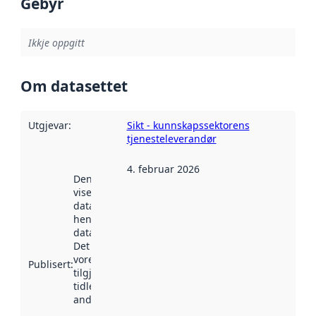
Gebyr
Ikkje oppgitt
Om datasettet
Utgjevar
:
Sikt - kunnskapssektorens
tjenesteleverandør
4. februar 2026
Denne datoen
viser når
datasettet vart
henta inn av
data.norge.no.
Det kan ha
vore
Publisert
:
tilgjengeleg
tidlegare
andre stader.