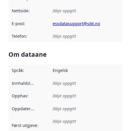
Nettside
:
Ikkje oppgitt
E-post
:
essdatasupport@sikt.no
Telefon
:
Ikkje oppgitt
Om dataane
Språk
:
Engelsk
Innhaldsleverandørar
Ikkje oppgitt
:
Opphav
:
Ikkje oppgitt
Oppdateringsfrekvens
Ikkje oppgitt
:
Ikkje oppgitt
Først utgjeve
:
Denne datoen seier når dataa i dette datasettet 