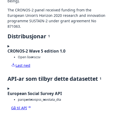
being).
The CRONOS-2 panel received funding from the
European Union’s Horizon 2020 research and innovation
programme SUSTAIN-2 under grant agreement No
871063.
Distribusjonar
1
CRONOS-2 Wave 5 edition 1.0
Open lisens
csv
Last ned
API-ar som tilbyr dette datasettet
1
European Social Survey API
parquet
csv
spss_sav
stata_dta
Gå til API