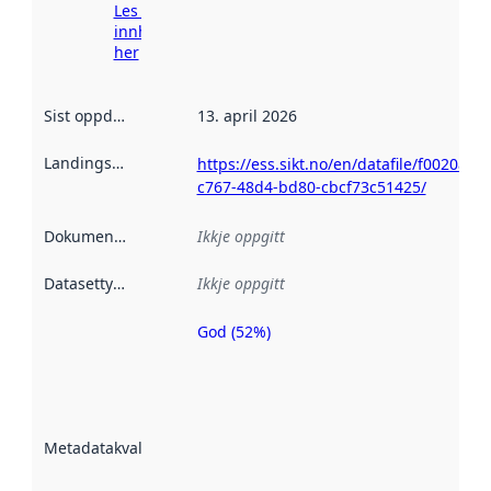
Les meir om
innhenting
her
Sist oppdatert
:
13. april 2026
Landingsside
:
https://ess.sikt.no/en/datafile/f0020a0a-
c767-48d4-bd80-cbcf73c51425/
Dokumentasjon
:
Ikkje oppgitt
Datasettype
:
Ikkje oppgitt
God (52%)
Metadatakvalitet
er ein indikator
på kor godt
datasettene er
beskrive ved
Metadatakvalitet
:
hjelp av
metadata.