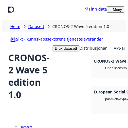
Hopp til hovudinnhald
Finn data
Meny
Heim
Datasett
CRONOS-2 Wave 5 edition 1.0
Sikt - kunnskapssektorens tjenesteleverandør
Distribusjonar
API-ar
Bruk datasett
1
CRONOS-
CRONOS-2 Wave 5
2 Wave 5
csv
Open lisens
edition
1.0
European Social 
csv
spss
parquet
Datasett