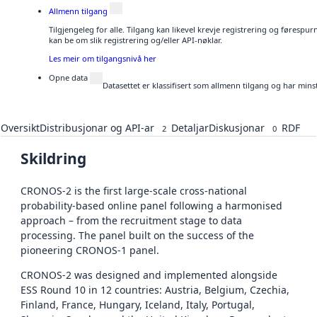
Allmenn tilgang
Tilgjengeleg for alle. Tilgang kan likevel krevje registrering og førespu
kan be om slik registrering og/eller API-nøklar.
Les meir om tilgangsnivå her
Opne data
Datasettet er klassifisert som allmenn tilgang og har mins
Oversikt
Distribusjonar og API-ar
Detaljar
Diskusjonar
RDF
2
0
Skildring
CRONOS-2 is the first large-scale cross-national
probability-based online panel following a harmonised
approach – from the recruitment stage to data
processing. The panel built on the success of the
pioneering CRONOS-1 panel.
CRONOS-2 was designed and implemented alongside
ESS Round 10 in 12 countries: Austria, Belgium, Czechia,
Finland, France, Hungary, Iceland, Italy, Portugal,