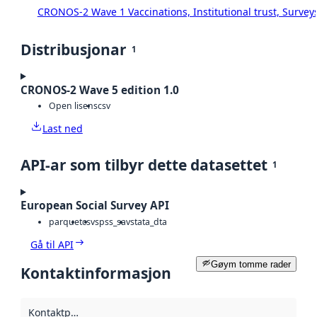
CRONOS-2 Wave 1 Vaccinations, Institutional trust, Survey
Distribusjonar
1
CRONOS-2 Wave 5 edition 1.0
Open lisens
csv
Last ned
API-ar som tilbyr dette datasettet
1
European Social Survey API
parquet
csv
spss_sav
stata_dta
Gå til API
Gøym tomme rader
Kontaktinformasjon
Kontaktpunkt
: