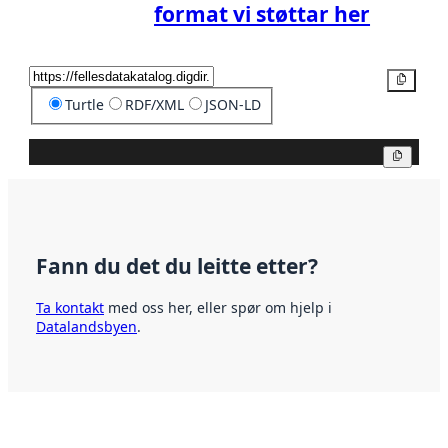
format vi støttar her
Kopier
Turtle
RDF/XML
JSON-LD
Kopier
Fann du det du leitte etter?
Ta kontakt
med oss her, eller spør om hjelp i
Datalandsbyen
.