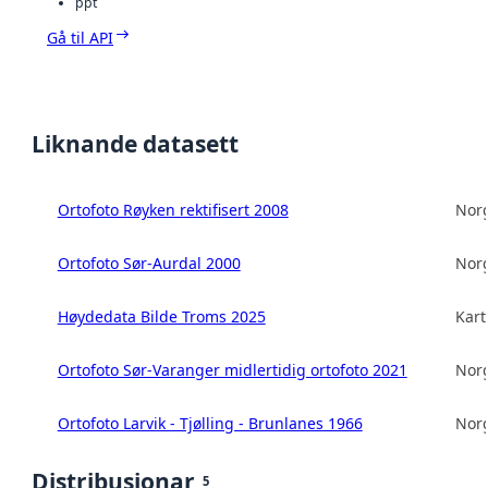
ppt
Gå til API
Liknande datasett
Ortofoto Røyken rektifisert 2008
Norg
Ortofoto Sør-Aurdal 2000
Norg
Høydedata Bilde Troms 2025
Kart
Ortofoto Sør-Varanger midlertidig ortofoto 2021
Norg
Ortofoto Larvik - Tjølling - Brunlanes 1966
Norg
Distribusjonar
5