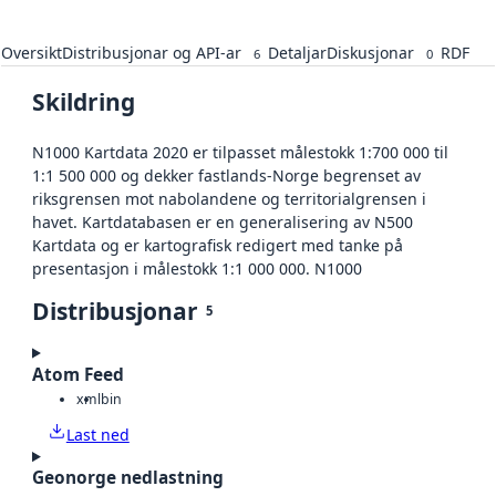
Oversikt
Distribusjonar og API-ar
Detaljar
Diskusjonar
RDF
6
0
Skildring
N1000 Kartdata 2020 er tilpasset målestokk 1:700 000 til
1:1 500 000 og dekker fastlands-Norge begrenset av
riksgrensen mot nabolandene og territorialgrensen i
havet. Kartdatabasen er en generalisering av N500
Kartdata og er kartografisk redigert med tanke på
presentasjon i målestokk 1:1 000 000. N1000
Distribusjonar
5
Atom Feed
xml
bin
Last ned
Geonorge nedlastning