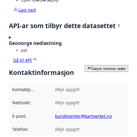
Open lisens
API
sql
sql
Last ned
API-ar som tilbyr dette datasettet
1
Geonorge nedlastning
ppt
Gå til API
Gøym tomme rader
Kontaktinformasjon
Kontaktpunkt
:
Ikkje oppgitt
Nettside
:
Ikkje oppgitt
E-post
:
kundesenter@kartverket.no
Telefon
:
Ikkje oppgitt