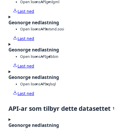
Open lisens
API
gml
gml
Last ned
Geonorge nedlastning
Open lisens
API
txt
vnd.sosi
Last ned
Geonorge nedlastning
Open lisens
API
gdb
bin
Last ned
Geonorge nedlastning
Open lisens
API
sql
sql
Last ned
API-ar som tilbyr dette datasettet
1
Geonorge nedlastning