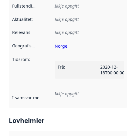
Fullstendigheit
:
Ikkje oppgitt
Aktualitet
:
Ikkje oppgitt
Relevans
:
Ikkje oppgitt
Geografisk område
:
Norge
Tidsrom
:
Frå
:
2020-12-
18T00:00:00Z
Ikkje oppgitt
I samsvar med
:
Referanse til ei implementeringsregel eller an
Lovheimler