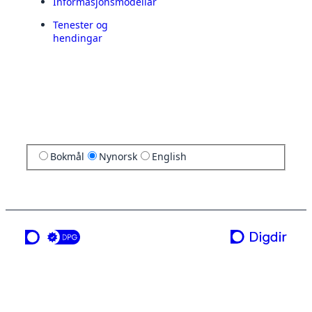
Informasjonsmodellar
Tenester og
hendingar
Bokmål
Nynorsk
English
ei teneste frå