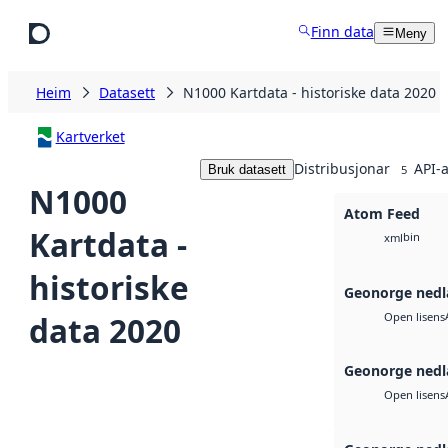
Hopp til hovudinnhald
Finn data
Meny
Heim
Datasett
N1000 Kartdata - historiske data 2020
Kartverket
Distribusjonar
API-a
Bruk datasett
5
N1000
Atom Feed
Kartdata -
bin
xml
historiske
Geonorge nedl
data 2020
Open lisens
Geonorge nedl
Open lisens