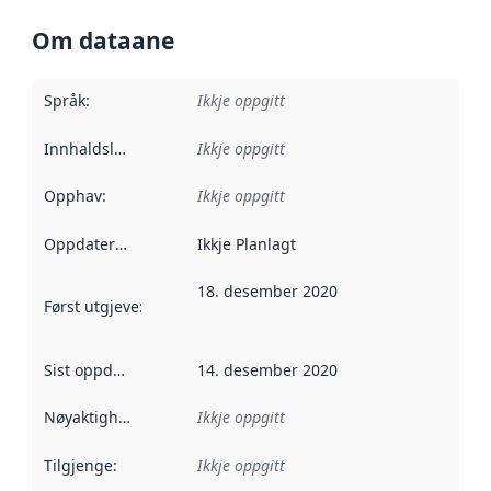
Om dataane
Språk
:
Ikkje oppgitt
Innhaldsleverandørar
Ikkje oppgitt
:
Opphav
:
Ikkje oppgitt
Oppdateringsfrekvens
Ikkje Planlagt
:
18. desember 2020
Først utgjeve
:
Denne datoen seier når dataa i dette datasettet 
Sist oppdatert
:
14. desember 2020
Nøyaktigheit
:
Ikkje oppgitt
Tilgjenge
:
Ikkje oppgitt