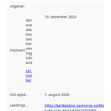
Utgjevar
:
19. desember 2023
Denne datoen
viser når
datasettet vart
henta inn av
data.norge.no.
Det kan ha
vore
Publisert
:
tilgjengeleg
tidlegare
andre stader.
Les meir om
innhenting
her
Sist oppdatert
:
7. august 2026
Landingsside
:
https://kartkatalog.geonorge.no/Metad
1c43-417a-bb32-6392245579b9