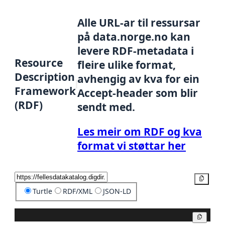
Alle URL-ar til ressursar
på data.norge.no kan
levere RDF-metadata i
Resource
fleire ulike format,
Description
avhengig av kva for ein
Framework
Accept-header som blir
(RDF)
sendt med.
Les meir om RDF og kva
format vi støttar her
Kopier
Turtle
RDF/XML
JSON-LD
Kopier