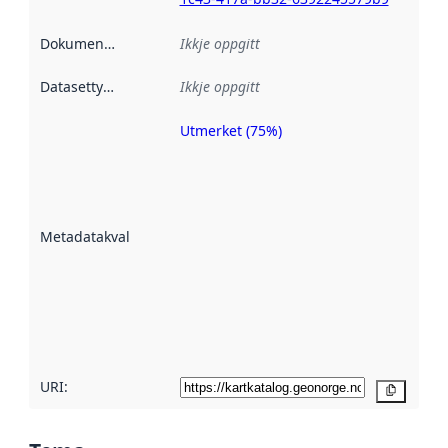
Dokumentasjon
:
Ikkje oppgitt
Datasettype
:
Ikkje oppgitt
Utmerket (75%)
Metadatakvalitet
er ein indikator
på kor godt
datasettene er
beskrive ved
Metadatakvalitet
:
hjelp av
metadata.
Les meir om
metadatakvalitet
her
URI:
Kopier