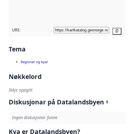
Les meir om
metadatakvalitet
her
URI:
Kopier
Tema
Regionar og byar
Nøkkelord
Ikkje oppgitt
Diskusjonar på Datalandsbyen
0
Ingen diskusjonar funne
Kva er Datalandsbyen?