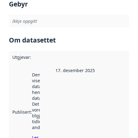
Gebyr
Ikkje oppgitt
Om datasettet
Utgjevar
:
17. desember 2025
Denne datoen
viser når
datasettet vart
henta inn av
data.norge.no.
Det kan ha
vore
Publisert
:
tilgjengeleg
tidlegare
andre stader.
Les meir om