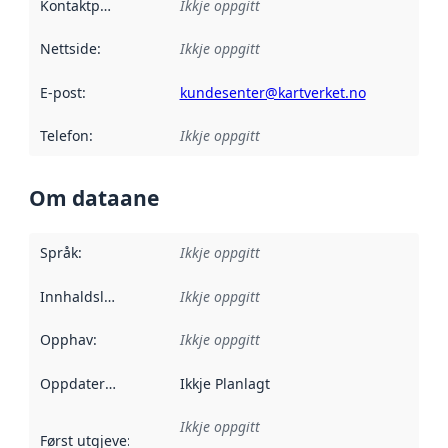
Kontaktpunkt
:
Ikkje oppgitt
Nettside
:
Ikkje oppgitt
E-post
:
kundesenter@kartverket.no
Telefon
:
Ikkje oppgitt
Om dataane
Språk
:
Ikkje oppgitt
Innhaldsleverandørar
Ikkje oppgitt
:
Opphav
:
Ikkje oppgitt
Oppdateringsfrekvens
Ikkje Planlagt
:
Ikkje oppgitt
Først utgjeve
:
Denne datoen seier når dataa i dette datasettet 