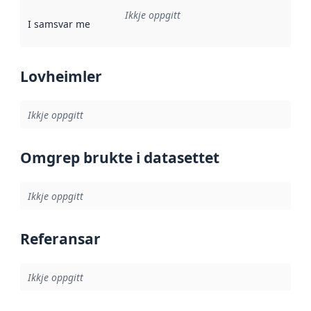
Ikkje oppgitt
I samsvar med
:
Referanse til ei implementeringsregel eller an
Lovheimler
Ikkje oppgitt
Omgrep brukte i datasettet
Ikkje oppgitt
Referansar
Ikkje oppgitt