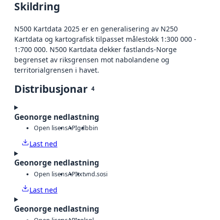
Skildring
N500 Kartdata 2025 er en generalisering av N250
Kartdata og kartografisk tilpasset målestokk 1:300 000 -
1:700 000. N500 Kartdata dekker fastlands-Norge
begrenset av riksgrensen mot nabolandene og
territorialgrensen i havet.
Distribusjonar
4
Geonorge nedlastning
Open lisens
API
gdb
bin
Last ned
Geonorge nedlastning
Open lisens
API
txt
vnd.sosi
Last ned
Geonorge nedlastning