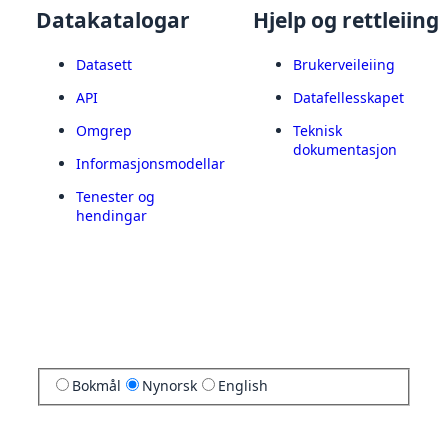
Datakatalogar
Hjelp og rettleiing
Datasett
Brukerveileiing
API
Datafellesskapet
Omgrep
Teknisk
dokumentasjon
Informasjonsmodellar
Tenester og
hendingar
Bokmål
Nynorsk
English