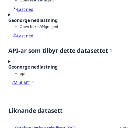
Open lisens
API
sql
sql
Last ned
Geonorge nedlastning
Open lisens
API
gml
gml
Last ned
API-ar som tilbyr dette datasettet
1
Geonorge nedlastning
ppt
Gå til API
Liknande datasett
Ortofoto Røyken rektifisert 2008
Norg