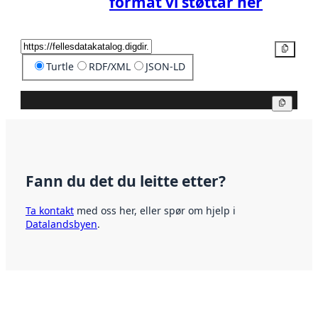
format vi støttar her
Kopier
Turtle
RDF/XML
JSON-LD
Kopier
Fann du det du leitte etter?
Ta kontakt
med oss her, eller spør om hjelp i
Datalandsbyen
.