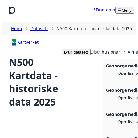
Hopp til hovudinnhald
Finn data
Meny
Heim
Datasett
N500 Kartdata - historiske data 2025
Kartverket
Distribusjonar
API-a
Bruk datasett
4
N500
Geonorge nedl
Kartdata -
Open lisens
historiske
Geonorge nedl
data 2025
Open lisens
Geonorge nedl
Open lisens