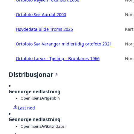
Ortofoto Sør-Aurdal 2000
Norg
Høydedata Bilde Troms 2025
Kart
Ortofoto Sør-Varanger midlertidig ortofoto 2021
Norg
Ortofoto Larvik - Tjølling - Brunlanes 1966
Norg
Distribusjonar
4
Geonorge nedlastning
Open lisens
API
gdb
bin
Last ned
Geonorge nedlastning
Open lisens
API
txt
vnd.sosi