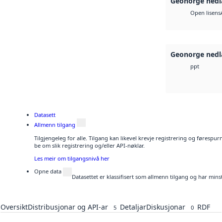
Geonorge nedl
Open lisens
Geonorge nedl
ppt
Datasett
Allmenn tilgang
Tilgjengeleg for alle. Tilgang kan likevel krevje registrering og førespu
be om slik registrering og/eller API-nøklar.
Les meir om tilgangsnivå her
Opne data
Datasettet er klassifisert som allmenn tilgang og har mins
Oversikt
Distribusjonar og API-ar
Detaljar
Diskusjonar
RDF
5
0