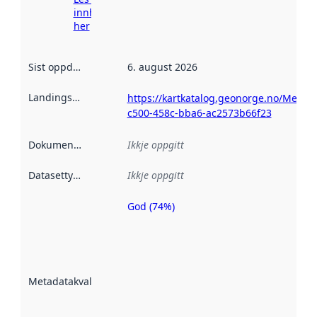
innhenting
her
Sist oppdatert
:
6. august 2026
Landingsside
:
https://kartkatalog.geonorge.no/Metada
c500-458c-bba6-ac2573b66f23
Dokumentasjon
:
Ikkje oppgitt
Datasettype
:
Ikkje oppgitt
God (74%)
Metadatakvalitet
er ein indikator
på kor godt
datasettene er
beskrive ved
Metadatakvalitet
:
hjelp av
metadata.