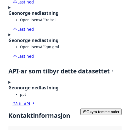
Last ned
Geonorge nedlastning
Open lisens
API
sql
sql
Last ned
Geonorge nedlastning
Open lisens
API
gml
gml
Last ned
API-ar som tilbyr dette datasettet
1
Geonorge nedlastning
ppt
Gå til API
Gøym tomme rader
Kontaktinformasjon