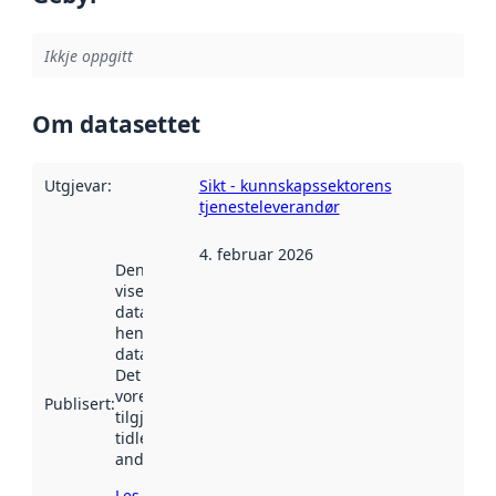
Ikkje oppgitt
Om datasettet
Utgjevar
:
Sikt - kunnskapssektorens
tjenesteleverandør
4. februar 2026
Denne datoen
viser når
datasettet vart
henta inn av
data.norge.no.
Det kan ha
vore
Publisert
:
tilgjengeleg
tidlegare
andre stader.
Les meir om