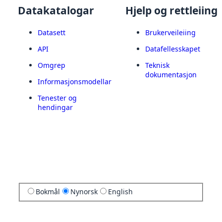
Datakatalogar
Hjelp og rettleiing
Datasett
Brukerveileiing
API
Datafellesskapet
Omgrep
Teknisk
dokumentasjon
Informasjonsmodellar
Tenester og
hendingar
Bokmål
Nynorsk
English