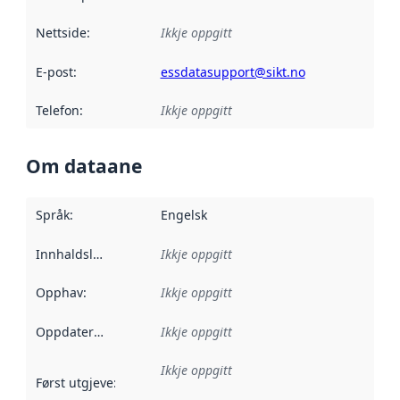
Nettside
:
Ikkje oppgitt
E-post
:
essdatasupport@sikt.no
Telefon
:
Ikkje oppgitt
Om dataane
Språk
:
Engelsk
Innhaldsleverandørar
Ikkje oppgitt
:
Opphav
:
Ikkje oppgitt
Oppdateringsfrekvens
Ikkje oppgitt
:
Ikkje oppgitt
Først utgjeve
:
Denne datoen seier når dataa i dette datasettet 