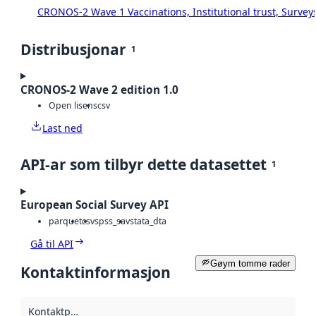
CRONOS-2 Wave 1 Vaccinations, Institutional trust, Survey
Distribusjonar
1
CRONOS-2 Wave 2 edition 1.0
Open lisens
csv
Last ned
API-ar som tilbyr dette datasettet
1
European Social Survey API
parquet
csv
spss_sav
stata_dta
Gå til API
Gøym tomme rader
Kontaktinformasjon
Kontaktpunkt
: