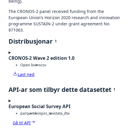
being).
The CRONOS-2 panel received funding from the
European Union’s Horizon 2020 research and innovation
programme SUSTAIN-2 under grant agreement No
871063.
Distribusjonar
1
CRONOS-2 Wave 2 edition 1.0
Open lisens
csv
Last ned
API-ar som tilbyr dette datasettet
1
European Social Survey API
parquet
csv
spss_sav
stata_dta
Gå til API