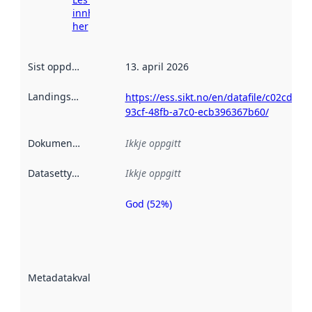
innhenting
her
Sist oppdatert
:
13. april 2026
Landingsside
:
https://ess.sikt.no/en/datafile/c02cdc61-
93cf-48fb-a7c0-ecb396367b60/
Dokumentasjon
:
Ikkje oppgitt
Datasettype
:
Ikkje oppgitt
God (52%)
Metadatakvalitet
er ein indikator
på kor godt
datasettene er
beskrive ved
Metadatakvalitet
:
hjelp av
metadata.