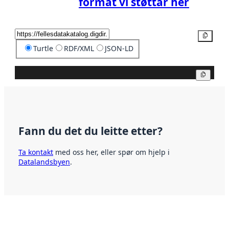
format vi støttar her
Kopier
Turtle
RDF/XML
JSON-LD
Kopier
Fann du det du leitte etter?
Ta kontakt
med oss her, eller spør om hjelp i
Datalandsbyen
.