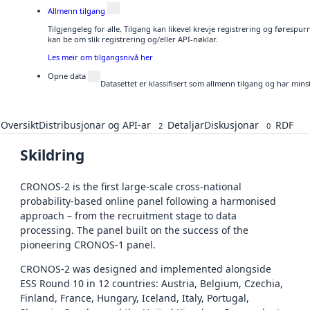
Allmenn tilgang
Tilgjengeleg for alle. Tilgang kan likevel krevje registrering og førespu
kan be om slik registrering og/eller API-nøklar.
Les meir om tilgangsnivå her
Opne data
Datasettet er klassifisert som allmenn tilgang og har mins
Oversikt
Distribusjonar og API-ar
Detaljar
Diskusjonar
RDF
2
0
Skildring
CRONOS-2 is the first large-scale cross-national
probability-based online panel following a harmonised
approach – from the recruitment stage to data
processing. The panel built on the success of the
pioneering CRONOS-1 panel.
CRONOS-2 was designed and implemented alongside
ESS Round 10 in 12 countries: Austria, Belgium, Czechia,
Finland, France, Hungary, Iceland, Italy, Portugal,