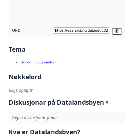
Les meir om
metadatakvalitet
her
URI:
Kopier
Tema
Befolkning og samfunn
Nøkkelord
Ikkje oppgitt
Diskusjonar på Datalandsbyen
0
Ingen diskusjonar funne
Kva er Datalandsbyen?