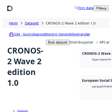
Hopp til hovudinnhald
Finn data
Meny
Heim
Datasett
CRONOS-2 Wave 2 edition 1.0
Sikt - kunnskapssektorens tjenesteleverandør
Distribusjonar
API-ar
Bruk datasett
1
CRONOS-
CRONOS-2 Wave 2
2 Wave 2
csv
Open lisens
edition
1.0
European Social 
csv
spss
parquet
Datasett