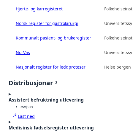
Hjerte- og karregisteret
Folkehelseinsti
Norsk register for gastrokirurgi
Universitetss
Kommunalt pasient- og brukeregister
Folkehelseinsti
NorVas
Universitetss
Nasjonalt register for leddproteser
Helse bergen 
Distribusjonar
2
Assistert befruktning utlevering
csv
json
Last ned
Medisinsk fødselsregister utlevering