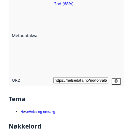
God (68%)
Metadatakvalitet
er ein indikator
på kor godt
datasettene er
beskrive ved
Metadatakvalitet
:
hjelp av
metadata.
Les meir om
metadatakvalitet
her
URI:
Kopier
Tema
Helse
Helse og omsorg
Nøkkelord