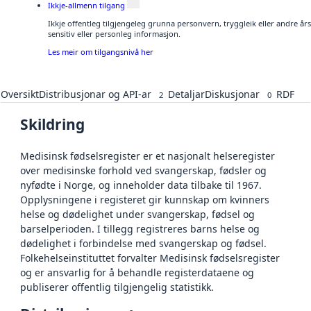
Ikkje-allmenn tilgang
Ikkje offentleg tilgjengeleg grunna personvern, tryggleik eller andre å
sensitiv eller personleg informasjon.
Les meir om tilgangsnivå her
Oversikt
Distribusjonar og API-ar
Detaljar
Diskusjonar
RDF
2
0
Skildring
Medisinsk fødselsregister er et nasjonalt helseregister
over medisinske forhold ved svangerskap, fødsler og
nyfødte i Norge, og inneholder data tilbake til 1967.
Opplysningene i registeret gir kunnskap om kvinners
helse og dødelighet under svangerskap, fødsel og
barselperioden. I tillegg registreres barns helse og
dødelighet i forbindelse med svangerskap og fødsel.
Folkehelseinstituttet forvalter Medisinsk fødselsregister
og er ansvarlig for å behandle registerdataene og
publiserer offentlig tilgjengelig statistikk.