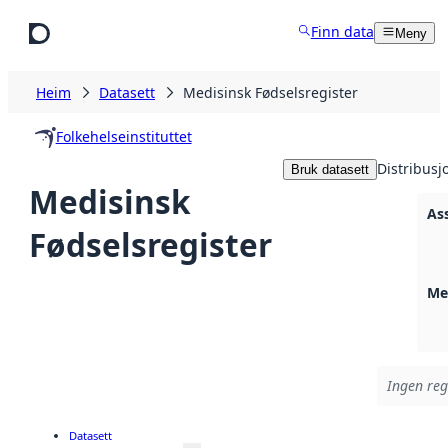
Hopp til hovudinnhald
Finn data
Meny
Heim
Datasett
Medisinsk Fødselsregister
Folkehelseinstituttet
Distribusj
Bruk datasett
Medisinsk
Ass
Fødselsregister
Med
Ingen regi
Datasett