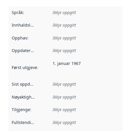
Språk
:
Ikkje oppgitt
Innhaldsleverandørar
Ikkje oppgitt
:
Opphav
:
Ikkje oppgitt
Oppdateringsfrekvens
Ikkje oppgitt
:
1. januar 1967
Først utgjeve
:
Denne datoen seier når dataa i dette datasettet 
Sist oppdatert
:
Ikkje oppgitt
Nøyaktigheit
:
Ikkje oppgitt
Tilgjenge
:
Ikkje oppgitt
Fullstendigheit
:
Ikkje oppgitt