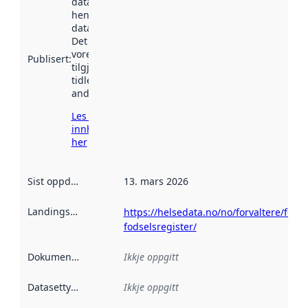
datasettet vart
henta inn av
data.norge.no.
Det kan ha
vore
Publisert
:
tilgjengeleg
tidlegare
andre stader.
Les meir om
innhenting
her
Sist oppdatert
:
13. mars 2026
Landingsside
:
https://helsedata.no/no/forvaltere/folke
fodselsregister/
Dokumentasjon
:
Ikkje oppgitt
Datasettype
:
Ikkje oppgitt