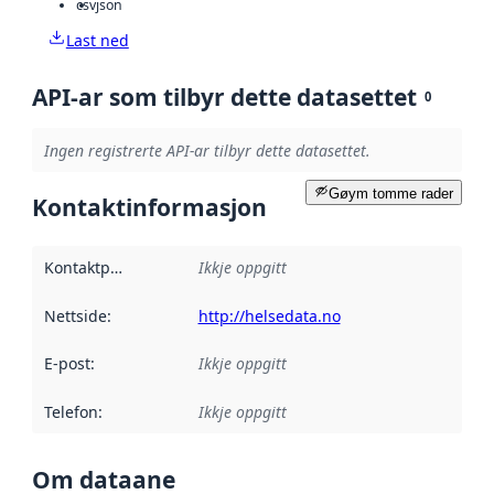
csv
json
Last ned
API-ar som tilbyr dette datasettet
0
Ingen registrerte API-ar tilbyr dette datasettet.
Gøym tomme rader
Kontaktinformasjon
Kontaktpunkt
:
Ikkje oppgitt
Nettside
:
http://helsedata.no
E-post
:
Ikkje oppgitt
Telefon
:
Ikkje oppgitt
Om dataane