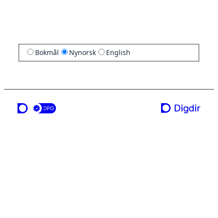
Bokmål
Nynorsk
English
ei teneste frå