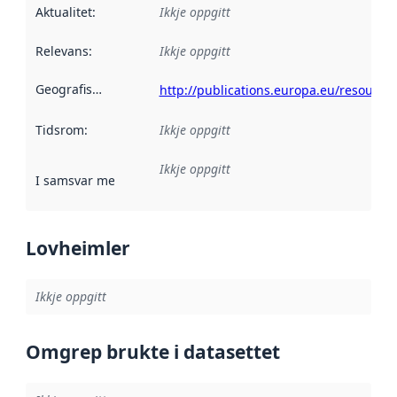
Aktualitet
:
Ikkje oppgitt
Relevans
:
Ikkje oppgitt
Geografisk område
:
http://publications.europa.eu/resource
Tidsrom
:
Ikkje oppgitt
Ikkje oppgitt
I samsvar med
:
Referanse til ei implementeringsregel eller an
Lovheimler
Ikkje oppgitt
Omgrep brukte i datasettet