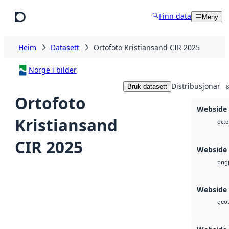
Hopp til hovudinnhald
Finn data
Meny
Heim
Datasett
Ortofoto Kristiansand CIR 2025
Norge i bilder
Distribusjonar
Bruk datasett
8
Ortofoto
Webside
Kristiansand
octe
CIR 2025
Webside
png
Webside
geot