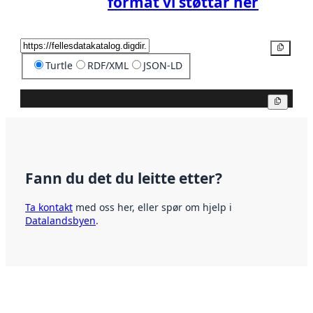
format vi støttar her
Kopier
Turtle
RDF/XML
JSON-LD
Kopier
Fann du det du leitte etter?
Ta kontakt
med oss her, eller spør om hjelp i
Datalandsbyen
.