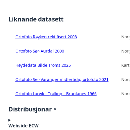
Liknande datasett
Ortofoto Røyken rektifisert 2008
Norg
Ortofoto Sør-Aurdal 2000
Norg
Høydedata Bilde Troms 2025
Kart
Ortofoto Sør-Varanger midlertidig ortofoto 2021
Norg
Ortofoto Larvik - Tjølling - Brunlanes 1966
Norg
Distribusjonar
8
Webside ECW