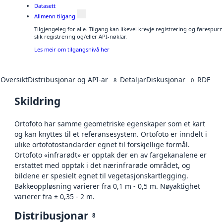
Datasett
Allmenn tilgang
Tilgjengeleg for alle. Tilgang kan likevel krevje registrering og føresp
slik registrering og/eller API-nøklar.
Les meir om tilgangsnivå her
Oversikt
Distribusjonar og API-ar
Detaljar
Diskusjonar
RDF
8
0
Skildring
Ortofoto har samme geometriske egenskaper som et kart
og kan knyttes til et referansesystem. Ortofoto er inndelt i
ulike ortofotostandarder egnet til forskjellige formål.
Ortofoto «infrarødt» er opptak der en av fargekanalene er
erstattet med opptak i det nærinfrarøde området, og
bildene er spesielt egnet til vegetasjonskartlegging.
Bakkeoppløsning varierer fra 0,1 m - 0,5 m. Nøyaktighet
varierer fra ± 0,35 - 2 m.
Distribusjonar
8