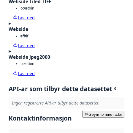
Webside Tiled TIFF
octet
bin
Last ned
Webside
tiff
tif
Last ned
Webside Jpeg2000
octet
bin
Last ned
API-ar som tilbyr dette datasettet
0
Ingen registrerte API-ar tilbyr dette datasettet.
Gøym tomme rader
Kontaktinformasjon