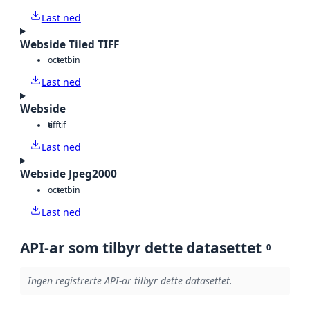
Last ned
Webside Tiled TIFF
octet
bin
Last ned
Webside
tiff
tif
Last ned
Webside Jpeg2000
octet
bin
Last ned
API-ar som tilbyr dette datasettet
0
Ingen registrerte API-ar tilbyr dette datasettet.