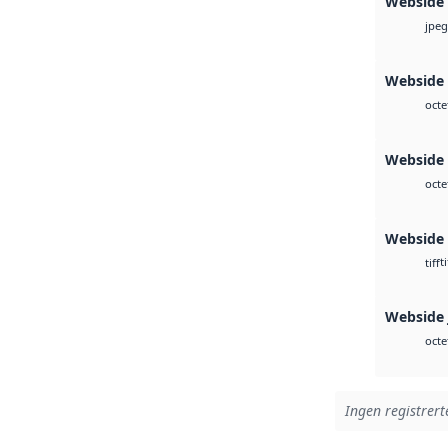
Webside
jpeg
Webside 
octe
Webside 
octe
Webside
ti
tiff
Webside 
octe
Ingen registrerte