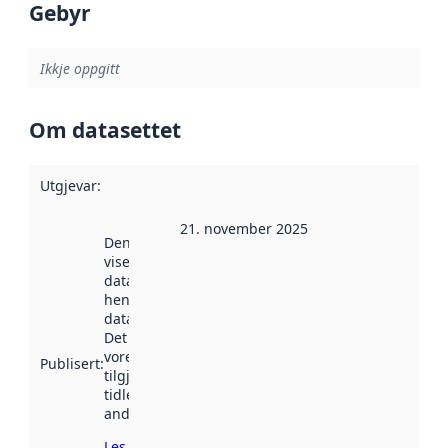
Gebyr
Ikkje oppgitt
Om datasettet
Utgjevar
:
21. november 2025
Denne datoen
viser når
datasettet vart
henta inn av
data.norge.no.
Det kan ha
vore
Publisert
:
tilgjengeleg
tidlegare
andre stader.
Les meir om