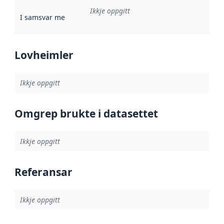
Ikkje oppgitt
I samsvar med
:
Referanse til ei implementeringsregel eller an
Lovheimler
Ikkje oppgitt
Omgrep brukte i datasettet
Ikkje oppgitt
Referansar
Ikkje oppgitt