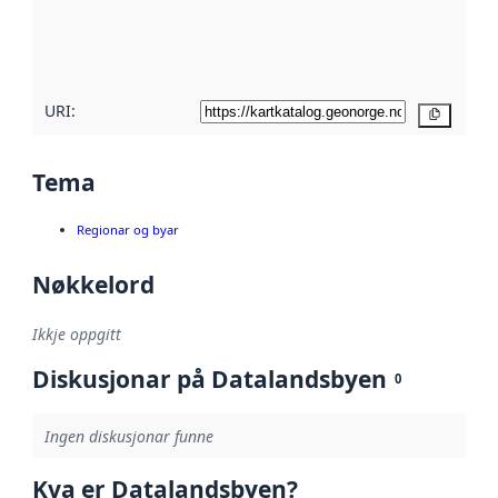
Les meir om
metadatakvalitet
her
URI:
Kopier
Tema
Regionar og byar
Nøkkelord
Ikkje oppgitt
Diskusjonar på Datalandsbyen
0
Ingen diskusjonar funne
Kva er Datalandsbyen?