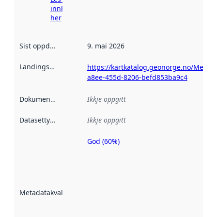
innhenting
her
Sist oppdatert
:
9. mai 2026
Landingsside
:
https://kartkatalog.geonorge.no/Metad
a8ee-455d-8206-befd853ba9c4
Dokumentasjon
:
Ikkje oppgitt
Datasettype
:
Ikkje oppgitt
God (60%)
Metadatakvalitet
er ein indikator
på kor godt
datasettene er
beskrive ved
Metadatakvalitet
:
hjelp av
metadata.