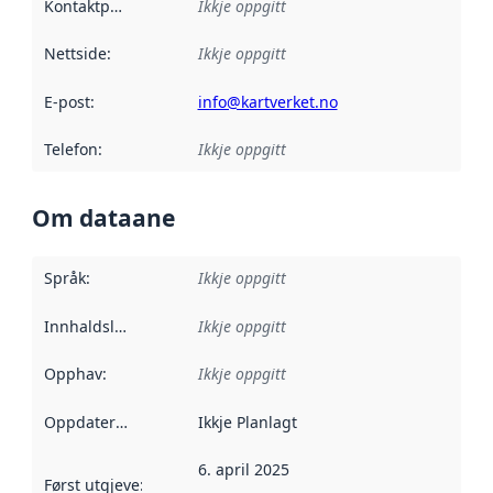
Kontaktpunkt
:
Ikkje oppgitt
Nettside
:
Ikkje oppgitt
E-post
:
info@kartverket.no
Telefon
:
Ikkje oppgitt
Om dataane
Språk
:
Ikkje oppgitt
Innhaldsleverandørar
Ikkje oppgitt
:
Opphav
:
Ikkje oppgitt
Oppdateringsfrekvens
Ikkje Planlagt
:
6. april 2025
Først utgjeve
:
Denne datoen seier når dataa i dette datasettet 