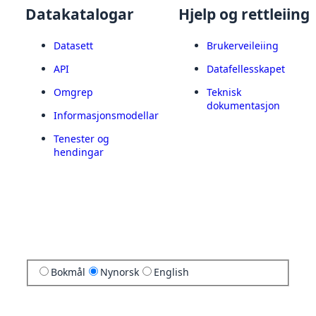
Datakatalogar
Hjelp og rettleiing
Datasett
Brukerveileiing
API
Datafellesskapet
Omgrep
Teknisk
dokumentasjon
Informasjonsmodellar
Tenester og
hendingar
Bokmål
Nynorsk
English